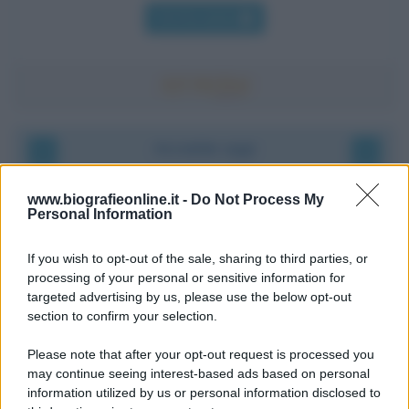
Chi l'ha detto
Accadde oggi
9 agosto 1945
www.biografieonline.it -
Do Not Process My
Personal Information
81 ANNI FA
If you wish to opt-out of the sale, sharing to third parties, or
Dopo l'attacco alla città giapponese di Hiroshima
processing of your personal or sensitive information for
avvenuto tre giorni prima, gli Stati Uniti sganciano
targeted advertising by us, please use the below opt-out
un'altra bomba atomica radendo al suolo la città di
section to confirm your selection.
Nagasaki.
Please note that after your opt-out request is processed you
LEGGI L'ARTICOLO
may continue seeing interest-based ads based on personal
Il bombardamento atomico di Hiroshima e
information utilized by us or personal information disclosed to