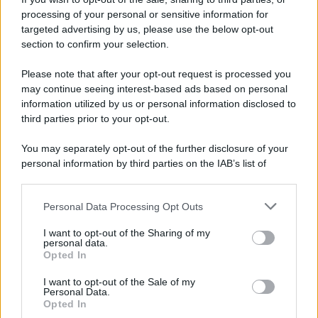
10 agosto 1793
processing of your personal or sensitive information for
targeted advertising by us, please use the below opt-out
233 ANNI FA
section to confirm your selection.
A Parigi Maximilien de Robespierre inaugura il
Please note that after your opt-out request is processed you
museo del Louvre.
may continue seeing interest-based ads based on personal
LEGGI L'ARTICOLO
information utilized by us or personal information disclosed to
Storia del Louvre
third parties prior to your opt-out.
You may separately opt-out of the further disclosure of your
personal information by third parties on the IAB’s list of
downstream participants.
Personal Data Processing Opt Outs
This information may also be disclosed by us to third parties
on the IAB’s List of Downstream Participants that may further
I want to opt-out of the Sharing of my
disclose it to other third parties.
personal data.
Opted In
Please note that this website/app uses one or more Google
RICEVI GLI AGGIORNAMENTI
services and may gather and store information including but
I want to opt-out of the Sale of my
Personal Data.
not limited to your visit or usage behaviour. You may click to
Opted In
grant or deny consent to Google and its third-party tags to
Inserisci la tua migliore e-mail