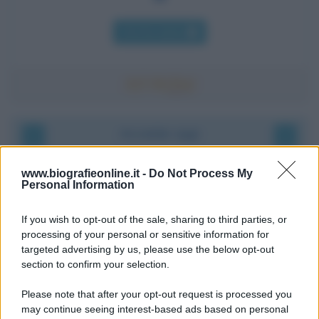
Chi l'ha detto
Accadde oggi
9 agosto 1945
www.biografieonline.it -
Do Not Process My
Personal Information
81 ANNI FA
If you wish to opt-out of the sale, sharing to third parties, or
Dopo l'attacco alla città giapponese di Hiroshima
processing of your personal or sensitive information for
avvenuto tre giorni prima, gli Stati Uniti sganciano
targeted advertising by us, please use the below opt-out
un'altra bomba atomica radendo al suolo la città di
section to confirm your selection.
Nagasaki.
Please note that after your opt-out request is processed you
LEGGI L'ARTICOLO
may continue seeing interest-based ads based on personal