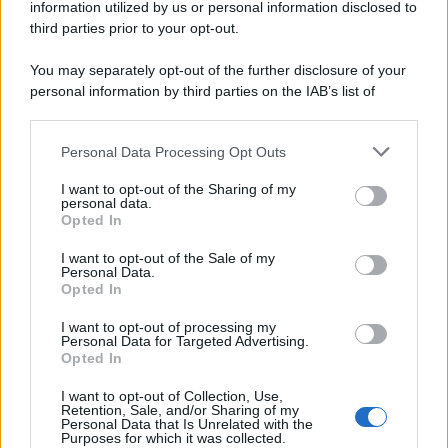
Il bombardamento atomico di Hiroshima e
information utilized by us or personal information disclosed to
Nagasaki
third parties prior to your opt-out.
You may separately opt-out of the further disclosure of your
personal information by third parties on the IAB’s list of
downstream participants.
Personal Data Processing Opt Outs
This information may also be disclosed by us to third parties
on the IAB’s List of Downstream Participants that may further
I want to opt-out of the Sharing of my
disclose it to other third parties.
personal data.
Opted In
Please note that this website/app uses one or more Google
RICEVI GLI AGGIORNAMENTI
services and may gather and store information including but
I want to opt-out of the Sale of my
Personal Data.
not limited to your visit or usage behaviour. You may click to
Opted In
grant or deny consent to Google and its third-party tags to
Inserisci la tua migliore e-mail
use your data for below specified purposes in below Google
I want to opt-out of processing my
consent section.
Personal Data for Targeted Advertising.
E-mail
Opted In
OK
I want to opt-out of Collection, Use,
Retention, Sale, and/or Sharing of my
Personal Data that Is Unrelated with the
Purposes for which it was collected.