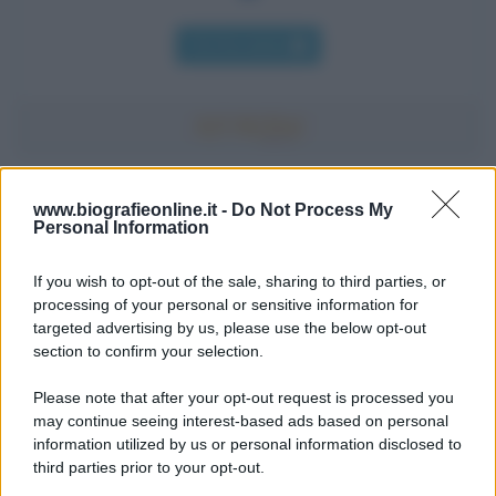
Chi l'ha detto
Accadde oggi
www.biografieonline.it -
Do Not Process My
Personal Information
7 agosto 1974
If you wish to opt-out of the sale, sharing to third parties, or
processing of your personal or sensitive information for
52 ANNI FA
targeted advertising by us, please use the below opt-out
Camminando su una fune, Philippe Petit compie la
section to confirm your selection.
sua celebre traversata delle Twin Towers a New
Please note that after your opt-out request is processed you
York.
may continue seeing interest-based ads based on personal
LEGGI LA BIOGRAFIA
information utilized by us or personal information disclosed to
Philippe Petit
third parties prior to your opt-out.