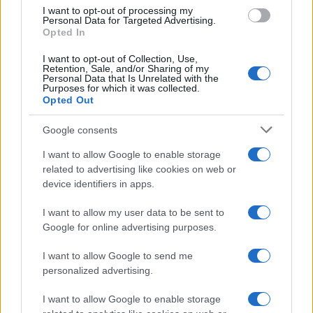
use your data for below specified purposes in below Google
I want to opt-out of processing my
consent section.
Personal Data for Targeted Advertising.
E-mail
Opted In
OK
I want to opt-out of Collection, Use,
Retention, Sale, and/or Sharing of my
Personal Data that Is Unrelated with the
Purposes for which it was collected.
Opted Out
Google consents
I want to allow Google to enable storage
related to advertising like cookies on web or
device identifiers in apps.
I want to allow my user data to be sent to
Google for online advertising purposes.
I want to allow Google to send me
personalized advertising.
I want to allow Google to enable storage