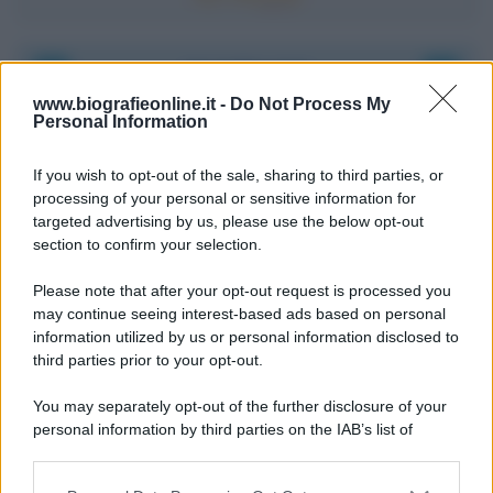
Accadde oggi
www.biografieonline.it -
Do Not Process My
Personal Information
8 agosto 1956
If you wish to opt-out of the sale, sharing to third parties, or
70 ANNI FA
processing of your personal or sensitive information for
Nella miniera di carbone di Marcinelle, in Belgio,
targeted advertising by us, please use the below opt-out
avviene un disastro nel quale perdono la vita
section to confirm your selection.
centinaia di lavoratori, la maggior parte dei quali
Please note that after your opt-out request is processed you
italiani.
may continue seeing interest-based ads based on personal
LEGGI L'ARTICOLO
information utilized by us or personal information disclosed to
Il disastro di Marcinelle
third parties prior to your opt-out.
You may separately opt-out of the further disclosure of your
personal information by third parties on the IAB’s list of
downstream participants.