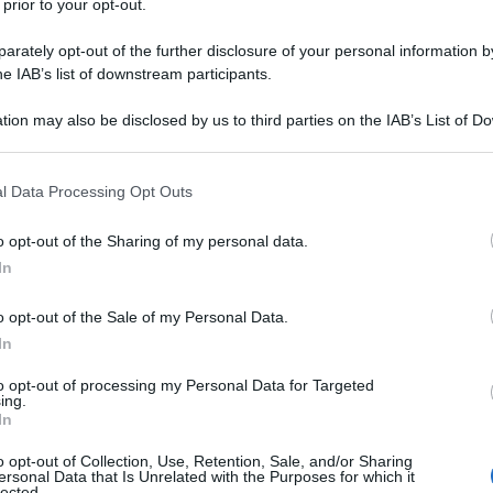
 prior to your opt-out.
ALIANA A RICEVERE UN GRAMMY AWARD
rately opt-out of the further disclosure of your personal information by
he IAB’s list of downstream participants.
 donna italiana a ricevere un Grammy Award.
LA BIOGRAFIA
tion may also be disclosed by us to third parties on the IAB’s List of 
ura Pausini
 that may further disclose it to other third parties.
 that this website/app uses one or more Google services and may gath
l Data Processing Opt Outs
including but not limited to your visit or usage behaviour. You may click 
l'anno 1922
 to Google and its third-party tags to use your data for below specifi
o opt-out of the Sharing of my personal data.
ogle consent section.
In
 ALLA CASA BIANCA DA PARTE DI WARREN
 HARDING
o opt-out of the Sale of my Personal Data.
ding introduce la prima radio alla Casa Bianca.
In
LA BIOGRAFIA
to opt-out of processing my Personal Data for Targeted
ing.
n G. Harding
In
o opt-out of Collection, Use, Retention, Sale, and/or Sharing
ersonal Data that Is Unrelated with the Purposes for which it
lected.