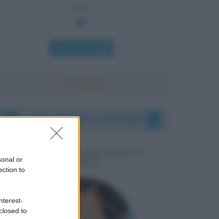
essa.
Chi l'ha detto
I vostri commenti e messaggi
MESSAGGI PER MARCO
sonal or
LIORNI
ection to
nterest-
closed to