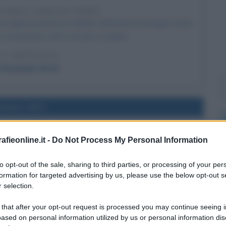
A DELL'AIDA DI VERDI
ima rappresentazione italiana dell'Aida di Giuseppe Verdi.
 24 dicembre 1871 al Cairo, in Egitto.
 L'ARTICOLO
i Giuseppe Verdi
l'anno 1971
O DEL NASDAQ
fieonline.it -
Do Not Process My Personal Information
mercato borsistico statunitense: il Nasdaq.
to opt-out of the sale, sharing to third parties, or processing of your per
 L'ARTICOLO
formation for targeted advertising by us, please use the below opt-out s
ignifica Nasdaq
 selection.
 that after your opt-out request is processed you may continue seeing i
ased on personal information utilized by us or personal information dis
l'anno 2006