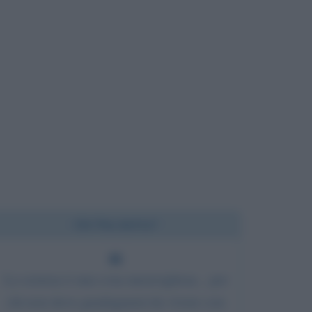
Chi l'ha detto?
La scienza è una cosa meravigliosa... per
chi non deve guadagnarsi da vivere con