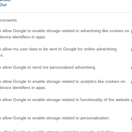
l'anno 1865
Out
IA DELL'EREDITARIETÀ DI MENDEL
consents
del formula la teoria dell'ereditarietà.
o allow Google to enable storage related to advertising like cookies on
LA BIOGRAFIA
evice identifiers in apps.
gor Mendel
o allow my user data to be sent to Google for online advertising
s.
l'anno 1848
to allow Google to send me personalized advertising.
o allow Google to enable storage related to analytics like cookies on
ETTE LO STATUTO ALBERTINO
evice identifiers in apps.
 studenti universitari a Padova insorgono contro l'Impero
Austriaco.
o allow Google to enable storage related to functionality of the website
 L'ARTICOLO
tuto Albertino
o allow Google to enable storage related to personalization.
o allow Google to enable storage related to security, including