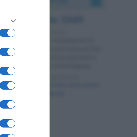
9 agosto 1945
81 ANNI FA
Dopo l'attacco alla città giapponese di
Hiroshima avvenuto tre giorni prima, gli Stati
Uniti sganciano un'altra bomba atomica
radendo al suolo la città di Nagasaki.
LEGGI L'ARTICOLO
Il bombardamento atomico di Hiroshima
e Nagasaki