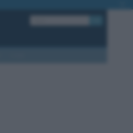
OK
?
Contatti