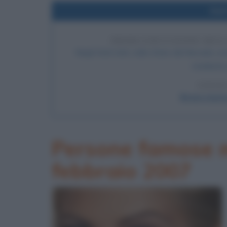
Nel
PRIMA ESECUZIONE DELL
Negli Stati Uniti, nello Stato del Nevada, 
mediante 
LEGGI
Breve storia
Persone famose m
febbraio 2007