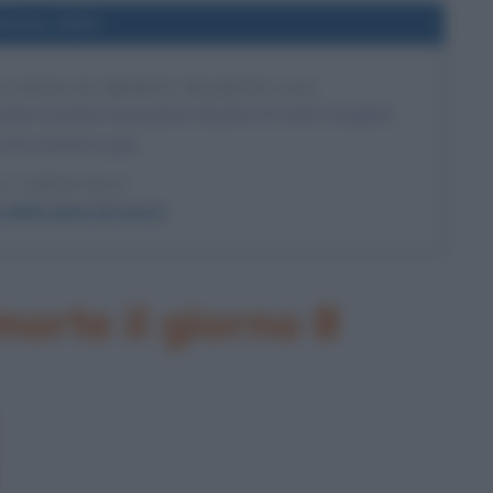
l'anno 1924
A PENA DI MORTE TRAMITE GAS
avviene la prima esecuzione di pena di morte eseguita
una camera a gas.
 L'ARTICOLO
 della pena di morte
orte il giorno 8