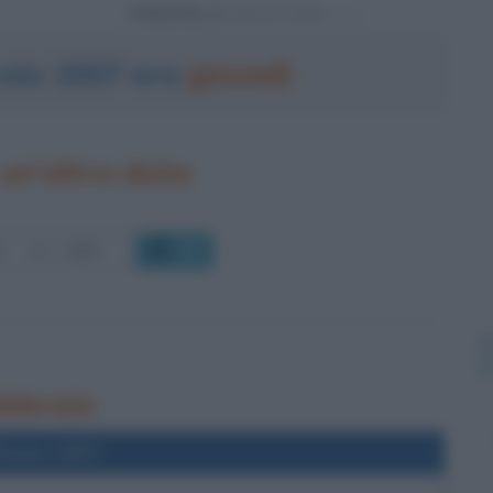
Powered by
braio 2007 era
giovedì
un'altra data
OK
febbraio
l'anno 1872