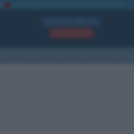
La TUA storia
: perché pubblicare la tua biografia su questo sito
1
Biografie in PDF
GRATIS
ACCEDI / REGISTRATI
Indice
Newsletter
Ricorrenze
Cultura
Che giorno sarà