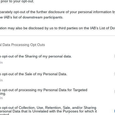
 prior to your opt-out.
l'anno 1980
rately opt-out of the further disclosure of your personal information by
he IAB’s list of downstream participants.
ALLA PRESIDENZA DEGLI USA
figge il candidato democratico Jimmy Carter e diventa
tion may also be disclosed by us to third parties on the IAB’s List of 
e degli Stati Uniti.
 that may further disclose it to other third parties.
LA BIOGRAFIA
 that this website/app uses one or more Google services and may gath
l Data Processing Opt Outs
ald Reagan
including but not limited to your visit or usage behaviour. You may click 
 to Google and its third-party tags to use your data for below specifi
o opt-out of the Sharing of my personal data.
ogle consent section.
In
l'anno 1979
o opt-out of the Sale of my Personal Data.
In
I DEGLI OSTAGGI IN IRAN
ono l'Ambasciata degli Stati Uniti a Tehran e prendono 90
to opt-out of processing my Personal Data for Targeted
ing.
). Inizia così la cosiddetta "crisi degli ostaggi in Iran":
In
 del film "Argo", del 2012.
o opt-out of Collection, Use, Retention, Sale, and/or Sharing
ersonal Data that Is Unrelated with the Purposes for which it
 L'ARTICOLO
lected.