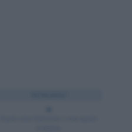
Chi l'ha detto?
Il genio senza formazione è come argento
in miniera.