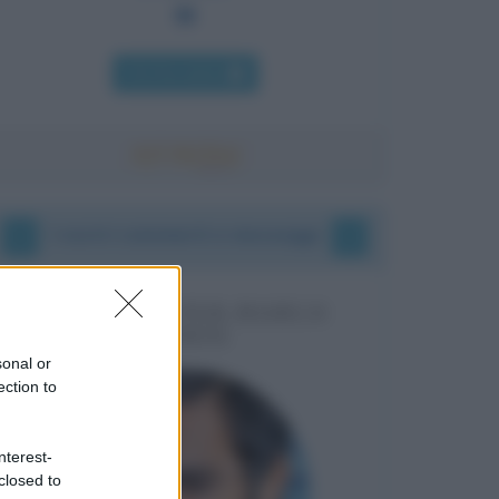
Chi l'ha detto
I vostri commenti e messaggi
MESSAGGI PER MARCO
LIORNI
sonal or
ection to
nterest-
closed to