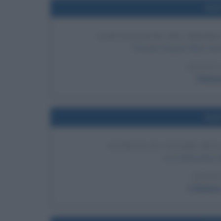
Nel
ASSEGNAZIONE DEL PREMIO
Thomas Stearns Eliot vince
LEGGI 
Thomas
Nel
ENTRATA IN VIGORE DEL
La Costituzione d
LEGGI
L'Unesco,