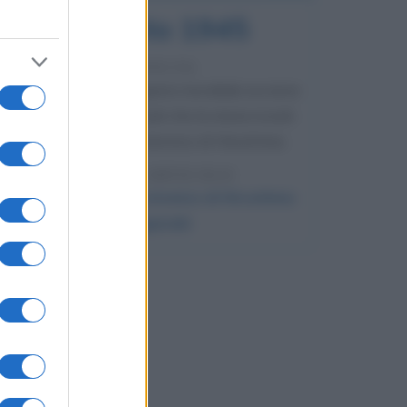
6 agosto 1945
81 ANNI FA
Durante la Seconda guerra mondiale avviene
uno dei più tristi episodi che la storia ricordi:
il bombardamento atomico di Hiroshima.
LEGGI L'ARTICOLO
Il bombardamento atomico di Hiroshima
e Nagasaki