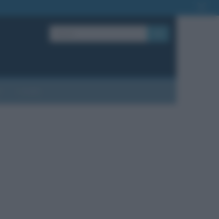
OK
?
Contatti