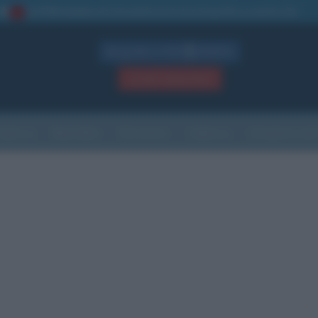
La TUA storia
: perché pubblicare la tua biografia su questo sito
1
Biografie in PDF
GRATIS
ACCEDI / REGISTRATI
Indice
Newsletter
Ricorrenze
Cultura
Che giorno sarà