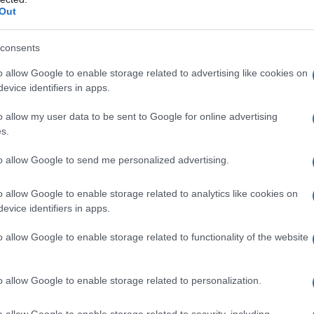
si degli ostaggi in Iran del 1979
Out
consents
l'anno 1966
o allow Google to enable storage related to advertising like cookies on
evice identifiers in apps.
NE DI FIRENZE
o allow my user data to be sent to Google for online advertising
lla storia come l'alluvione di Firenze. Lo stesso giorno
s.
era. Anche Venezia viene devastata dalla disastrosa
 nord-est dell'Italia viene colpito da una delle più grandi
to allow Google to send me personalized advertising.
atesi nell'Europa meridionale.
o allow Google to enable storage related to analytics like cookies on
 L'ARTICOLO
evice identifiers in apps.
i su Firenze
o allow Google to enable storage related to functionality of the website
l'anno 1960
o allow Google to enable storage related to personalization.
o allow Google to enable storage related to security, including