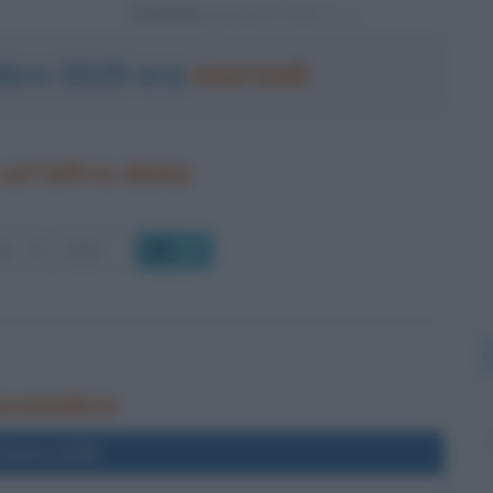
Powered by
mbre 2025 era
martedì
un'altra data
OK
 novembre
l'anno 2008