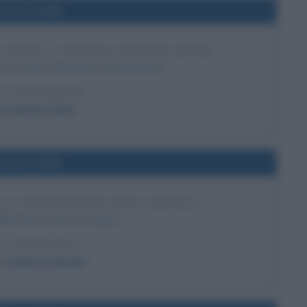
l'anno 1948
 NOBEL A THOMAS STEARNS ELIOT
 il Premio Nobel per la letteratura.
LA BIOGRAFIA
 Stearns Eliot
l'anno 1946
LA COSTITUZIONE DELL'UNESCO
ell'Unesco entra in vigore.
 L'ARTICOLO
 storia e nascita