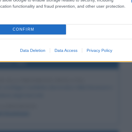
TIMO FILM DI MARILYN MONROE E CLARK
cation functionality and fraud prevention, and other user protection.
GABLE
ultimo per entrambe i protagonisti Marilyn Monroe e Clark
 "Gli spostati".
CONFIRM
LA BIOGRAFIA
ilyn Monroe
Data Deletion
Data Access
Privacy Policy
l'anno 1952
R ALLA PRESIDENZA DEGLI USA
r sconfigge il candidato democratico Adlai Stevenson e
ente degli Stati Uniti.
LA BIOGRAFIA
t Eisenhower