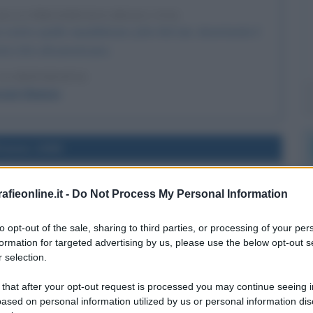
ALLA PRESIDENZA DEGLI USA
contro quello repubblicano John McCain, diventando il
nte USA afroamericano.
LA BIOGRAFIA
rack Obama
l'anno 1995
 A YITZHAK RABIN
fieonline.it -
Do Not Process My Personal Information
per la pace nella Piazza dei re di Tel Aviv, il Primo
to mortalmente da un estremista di destra israeliano.
to opt-out of the sale, sharing to third parties, or processing of your per
formation for targeted advertising by us, please use the below opt-out s
LA BIOGRAFIA
 selection.
tzhak Rabin
 that after your opt-out request is processed you may continue seeing i
ased on personal information utilized by us or personal information dis