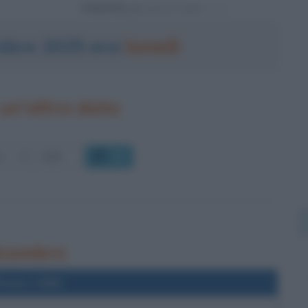
Powered by
embre 2025 era
lunedì
un'altra data
OK
dicembre
l'anno 1989