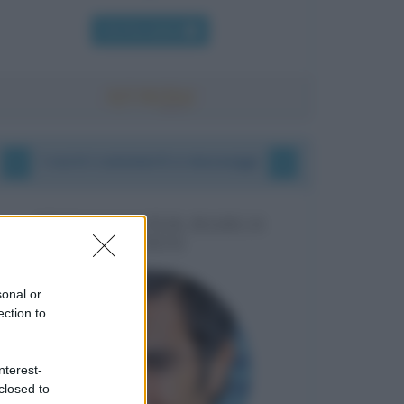
Chi l'ha detto
I vostri commenti e messaggi
MESSAGGI PER MARCO
LIORNI
sonal or
ection to
nterest-
closed to