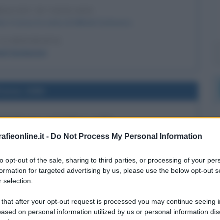
RBACIOV IN VATICANO
II riceve la visita di Mikhail Gorbaciov.
LA BIOGRAFIA
ail Gorbaciov
l'anno 1988
MONDIALE CONTRO L'AIDS
iornata mondiale contro l'AIDS.
fieonline.it -
Do Not Process My Personal Information
 L'ARTICOLO
to opt-out of the sale, sharing to third parties, or processing of your per
si sull'AIDS
formation for targeted advertising by us, please use the below opt-out s
 selection.
l'anno 1971
 that after your opt-out request is processed you may continue seeing i
ased on personal information utilized by us or personal information dis