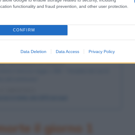
che diede avvio all'era della produzione di massa.
cation functionality and fraud prevention, and other user protection.
LA BIOGRAFIA
enry Ford
CONFIRM
l'anno 1970
Data Deletion
Data Access
Privacy Policy
EL DIVORZIO IN ITALIA
dotto il divorzio: legge n. 898 - "Disciplina dei casi di
to del matrimonio".
 L'ARTICOLO
rzio in Italia: dal 1970 ad oggi
orte il giorno 1