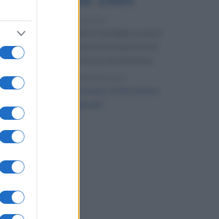
81 ANNI FA
Durante la Seconda guerra mondiale avviene
uno dei più tristi episodi che la storia ricordi:
il bombardamento atomico di Hiroshima.
LEGGI L'ARTICOLO
Il bombardamento atomico di Hiroshima
e Nagasaki