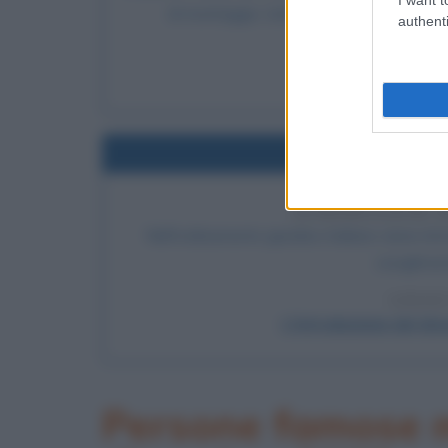
di montaggio, tuttavia è il suo successo 
authenti
LEGGI 
H
Nel
INTRODUZIONE D
Nell'ordinamento giuridico italiano viene intro
scioglimen
LEGGI
L'introduzione del divo
Persone famose m