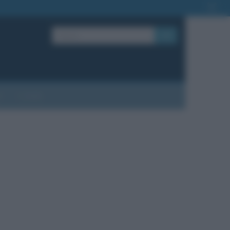
OK
?
Contatti