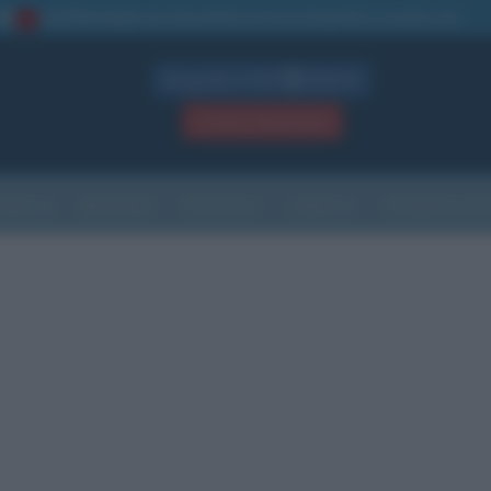
La TUA storia
: perché pubblicare la tua biografia su questo sito
1
Biografie in PDF
GRATIS
ACCEDI / REGISTRATI
Indice
Newsletter
Ricorrenze
Cultura
Che giorno sarà