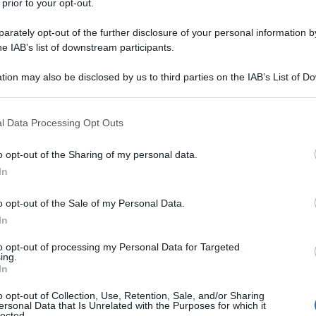
 prior to your opt-out.
 AL RITIRO LE FORZE DEL GOVERNO
MBOGIANO
rately opt-out of the further disclosure of your personal information by
Khmer rossi intensificano gli assalti alle posizioni del
he IAB’s list of downstream participants.
da Kompong Thmar e dalla vicina Ba Ray, dieci chilometri
tion may also be disclosed by us to third parties on the IAB’s List of 
st di Phnom Penh.
 that may further disclose it to other third parties.
 L'ARTICOLO
 that this website/app uses one or more Google services and may gath
l Data Processing Opt Outs
mer Rossi
including but not limited to your visit or usage behaviour. You may click 
 to Google and its third-party tags to use your data for below specifi
o opt-out of the Sharing of my personal data.
ogle consent section.
In
l'anno 1959
o opt-out of the Sale of my Personal Data.
In
O DEGLI ARMAMENTI DURANTE LA GUERRA
FREDDA
to opt-out of processing my Personal Data for Targeted
ioni, tra cui USA e URSS, si accordano per destinare
ing.
In
attività militare su questo continente. Di fatto è il primo
li armamenti durante la Guerra Fredda.
o opt-out of Collection, Use, Retention, Sale, and/or Sharing
ersonal Data that Is Unrelated with the Purposes for which it
lected.