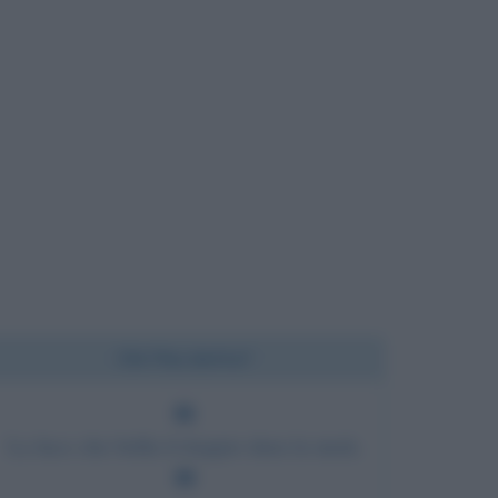
Chi l'ha detto?
La luce che brilla il doppio dura la metà.