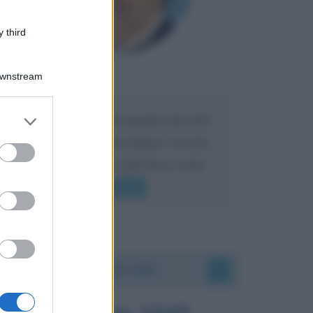
 third
Downstream
Maria
DA:
er and store
Caro Liorni perché quando presenti
to grant or
l'eredità urli sempre troppo? non ho
ed purposes
mai sentito Mike o altri bravi come
lui gridare
Leggi di più
Accadde oggi
6 agosto 1945