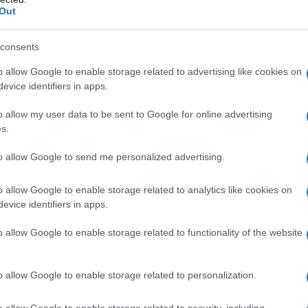
 L'ARTICOLO
Out
rra Fredda
consents
l'anno 1986
o allow Google to enable storage related to advertising like cookies on
evice identifiers in apps.
 MUSÉE D'ORSAY DI PARIGI
o allow my user data to be sent to Google for online advertising
augurato il Museo d'Orsay.
s.
 L'ARTICOLO
to allow Google to send me personalized advertising.
useo d'Orsay
o allow Google to enable storage related to analytics like cookies on
evice identifiers in apps.
l'anno 1913
o allow Google to enable storage related to functionality of the website
LA CATENA DI MONTAGGIO
o allow Google to enable storage related to personalization.
ma catena di montaggio. Il tempo di assemblaggio di uno
ti. La Ford non fu la prima azienda a passare alla catena
o allow Google to enable storage related to security, including