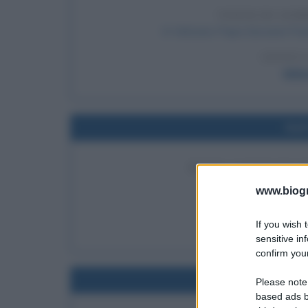
VISITA DI GO
In Vaticano Papa Giovanni Paolo 
LEGGI 
Mikh
Nel
PRIMA GIORNATA 
Viene introdotta la g
www.biogra
LEGGI
If you wish 
Fra
sensitive in
confirm your
Nel
Please note
based ads b