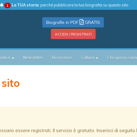
La TUA storia
: perché pubblicare la tua biografia su questo sito
1
Biografie in PDF
GRATIS
ACCEDI / REGISTRATI
Indice
Newsletter
Ricorrenze
Cultura
Che giorno sarà
 sito
ario essere registrati. Il servizio è gratuito. Inserisci di seguito