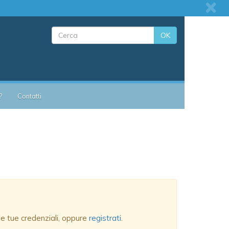
OK
?
Contatti
 le tue credenziali, oppure
registrati
.