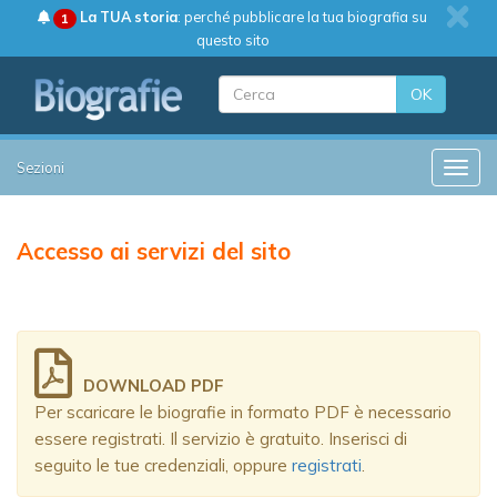
La TUA storia
: perché pubblicare la tua biografia su
1
questo sito
OK
Sezioni
Toggle
Accesso ai servizi del sito
DOWNLOAD PDF
Per scaricare le biografie in formato PDF è necessario
essere registrati. Il servizio è gratuito. Inserisci di
seguito le tue credenziali, oppure
registrati
.