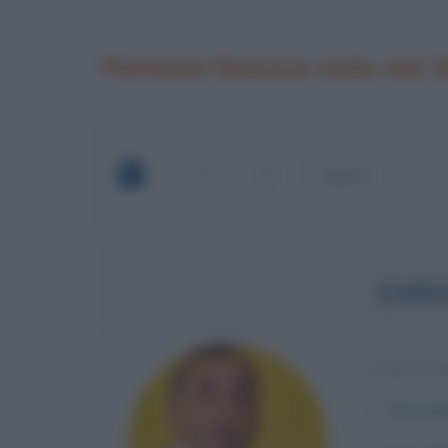
Persone famose nate nel 
ENRI
SCRITTO
α
20 nove