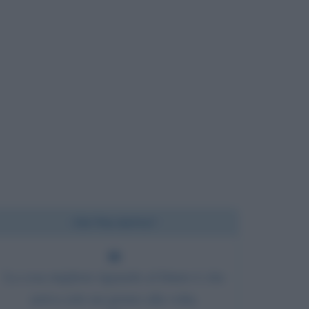
Chi l'ha detto?
La cosa migliore riguardo al futuro è che
arriva solo un giorno alla volta.