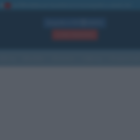
La TUA storia
: perché pubblicare la tua biografia su questo sito
1
Biografie in PDF
GRATIS
ACCEDI / REGISTRATI
Indice
Newsletter
Ricorrenze
Cultura
Che giorno sarà