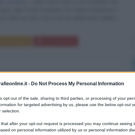
lo scrittore
Enrico Brizzi nasce il 20 novembre del
gna, figlio di due insegnanti. Da ragazzo frequenta il
ani" della sua città, e poco più che adolescente pubblica
da messaggio
Download PDF
MISTERIO
fieonline.it -
Do Not Process My Personal Information
to opt-out of the sale, sharing to third parties, or processing of your per
formation for targeted advertising by us, please use the below opt-out s
R STATUNITENSE DI ORIGINI MESSICANE
 selection.
mbre
1974
 that after your opt-out request is processed you may continue seeing i
ased on personal information utilized by us or personal information dis
e di Rey Mysterio è Óscar Gutiérrez Rubio. Di origini