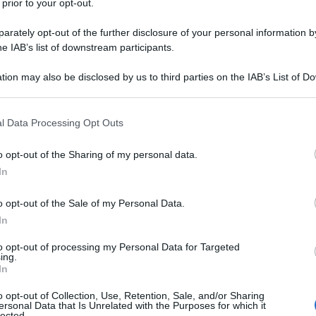
 prior to your opt-out.
, è nato a San Diego il giorno 11 dicembre 1974.
 dal 1989, combatte nel roster di Raw della World
rately opt-out of the further disclosure of your personal information by
he IAB’s list of downstream participants.
ntertainment...
tion may also be disclosed by us to third parties on the IAB’s List of 
Commenta
Download PDF
 that may further disclose it to other third parties.
 that this website/app uses one or more Google services and may gath
l Data Processing Opt Outs
including but not limited to your visit or usage behaviour. You may click 
 to Google and its third-party tags to use your data for below specifi
o opt-out of the Sharing of my personal data.
ogle consent section.
Nati nel 1975
In
o opt-out of the Sale of my Personal Data.
1
2
3
4
In
to opt-out of processing my Personal Data for Targeted
ing.
In
o opt-out of Collection, Use, Retention, Sale, and/or Sharing
ersonal Data that Is Unrelated with the Purposes for which it
lected.