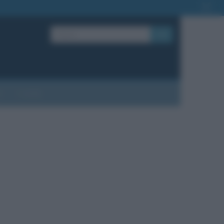
OK
?
Contatti