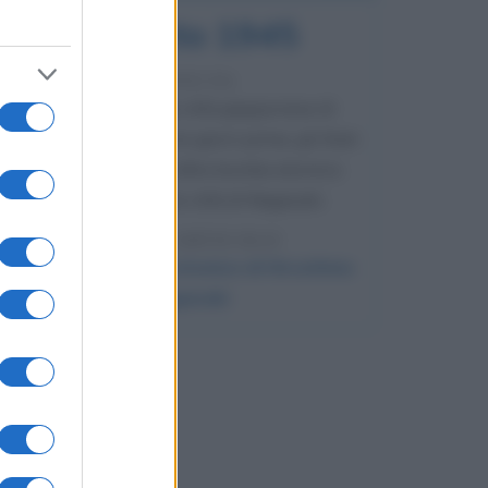
9 agosto 1945
81 ANNI FA
Dopo l'attacco alla città giapponese di
Hiroshima avvenuto tre giorni prima, gli Stati
Uniti sganciano un'altra bomba atomica
radendo al suolo la città di Nagasaki.
LEGGI L'ARTICOLO
Il bombardamento atomico di Hiroshima
e Nagasaki