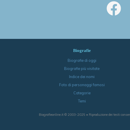
Biografie
Biografie di oggi
Biografie più visitate
Indice dei nomi
Foto di personaggi famosi
Categorie
Temi
Biografieonline.it © 2003-2025 • Riproduzione dei testi consen