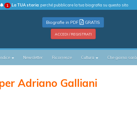
La TUA storia
: perché pubblicare la tua biografia su questo sito
1
Biografie in PDF
GRATIS
ACCEDI / REGISTRATI
Indice
Newsletter
Ricorrenze
Cultura
Che giorno sarà
er Adriano Galliani