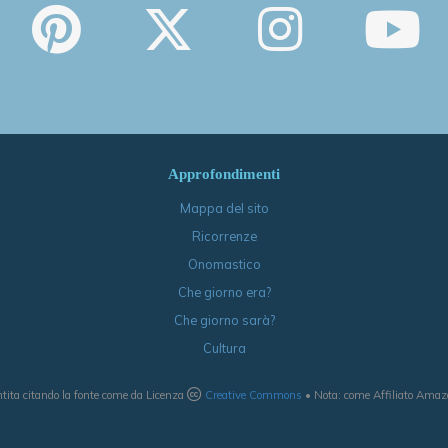
Approfondimenti
Mappa del sito
Ricorrenze
Onomastico
Che giorno era?
Che giorno sarà?
Cultura
tita citando la fonte come da Licenza
Creative Commons
• Nota: come Affiliato Amazon