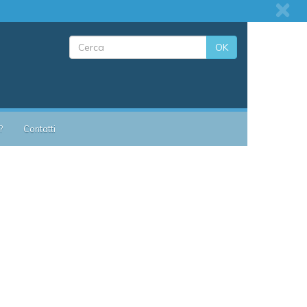
OK
?
Contatti