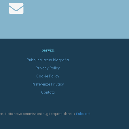
Servizi
Pubblica la tua biografia
Privacy Policy
Cookie Policy
Preferenze Privacy
Contatti
, il sito ricava commissioni sugli acquisti idonei. •
Pubblicità