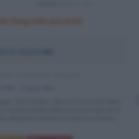
Powered by
le biografie più lette
SCO GUCCINI
ORE E SCRITTORE ITALIANO
no
1940
ω
6 agosto
2026
giugno 1940 a Modena, città con cui non ha mai legato
o, il vate dei cantautori italiani ha trascorso i primi anni di
a, sull'Appennino pistoiese. La madre, Ester Prandi, è...