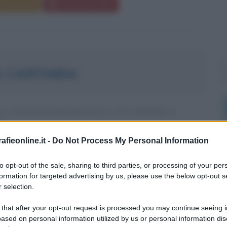
Commenta
Download PDF
 CARTABIA
A, COSTITUZIONALISTA E ACCADEMICA
A
fieonline.it -
Do Not Process My Personal Information
io
1963
abia nasce a San Giorgio su Legnano (Milano) il 14
to opt-out of the sale, sharing to third parties, or processing of your per
formation for targeted advertising by us, please use the below opt-out s
. Giurista cattolica con uno sguardo rivolto all'estero,
 selection.
la prima donna ad aver ricoperto il ruolo di Presidente
.
 that after your opt-out request is processed you may continue seeing i
ased on personal information utilized by us or personal information dis