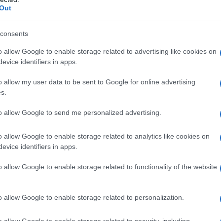
Out
consents
o allow Google to enable storage related to advertising like cookies on
ZUCKERBERG
evice identifiers in apps.
o allow my user data to be sent to Google for online advertising
s.
ITORE E INFORMATICO STATUNITENSE,
RE DI FACEBOOK
to allow Google to send me personalized advertising.
io
1984
o allow Google to enable storage related to analytics like cookies on
evice identifiers in apps.
cial
Mark Elliott Zuckerberg nasce lunedì 14 maggio
el di White Plains, cittadina statunitense capoluogo della
o allow Google to enable storage related to functionality of the website
stchester a New York. I genitori, che sono di religione...
o allow Google to enable storage related to personalization.
Commenta
Download PDF
o allow Google to enable storage related to security, including