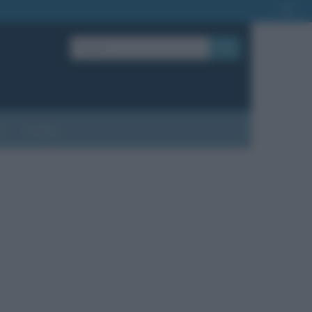
OK
?
Contatti