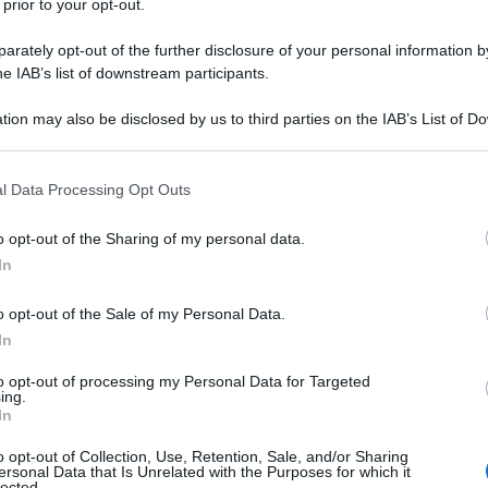
 prior to your opt-out.
da messaggio
Download PDF
rately opt-out of the further disclosure of your personal information by
he IAB’s list of downstream participants.
tion may also be disclosed by us to third parties on the IAB’s List of 
 that may further disclose it to other third parties.
 RAMAZZOTTI
 that this website/app uses one or more Google services and may gath
l Data Processing Opt Outs
including but not limited to your visit or usage behaviour. You may click 
 to Google and its third-party tags to use your data for below specifi
o opt-out of the Sharing of my personal data.
GGIO TV E CONDUTTRICE ITALIANA
ogle consent section.
In
bre
1996
o opt-out of the Sale of my Personal Data.
mazzotti nasce a Sorengo, nel distretto di Lugano
In
il 5 dicembre 1996, nel segno zodiacale del Sagittario.
to opt-out of processing my Personal Data for Targeted
ie Ramazzotti - questo il suo nome completo - è figlia
ing.
In
 Eros...
o opt-out of Collection, Use, Retention, Sale, and/or Sharing
ersonal Data that Is Unrelated with the Purposes for which it
da messaggio
Download PDF
lected.