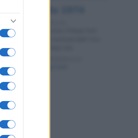
7 agosto 1974
52 ANNI FA
Camminando su una fune, Philippe Petit
compie la sua celebre traversata delle Twin
Towers a New York.
LEGGI LA BIOGRAFIA
Philippe Petit