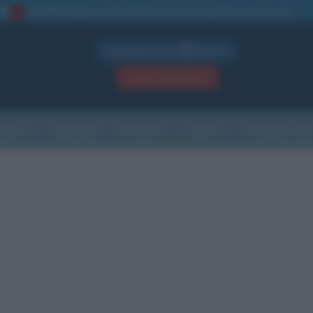
La TUA storia
: perché pubblicare la tua biografia su questo sito
1
Biografie in PDF
GRATIS
ACCEDI / REGISTRATI
Indice
Newsletter
Ricorrenze
Cultura
Che giorno sarà