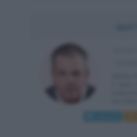
MAT
ATTORE 
α
8 ottobr
Matthew P
il giorn
professores
Ben Affleck,
Leggi di più