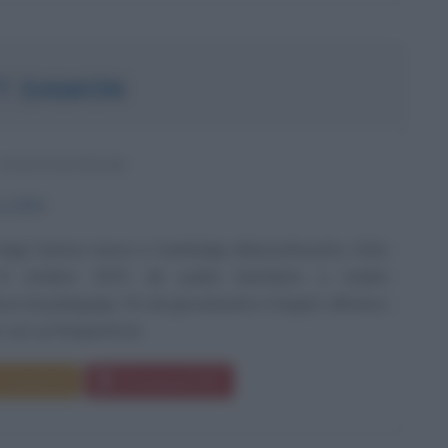
T DAMON
STATUNITENSE
e
1970
aige Damon nasce a Cambridge (Massachusetts, USA)
o 8 ottobre 1970, da padre banchiere e madre
sa di pedagogia. Fin da giovanissimo è legato all'amico
 con cui frequenta le...
Commenta
Download PDF