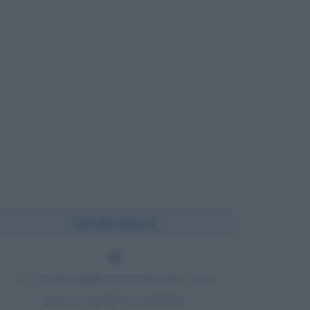
Chi l'ha detto?
La via più rapida per porre fine a una
guerra è quella di perderla.