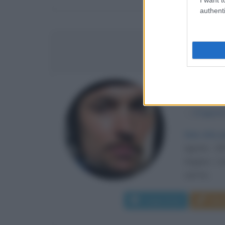
authenti
GIOR
ATLETA 
α
6 agost
Una vita p
agosto 197
Grigioni. L
soli tre...
Leggi di più
Man