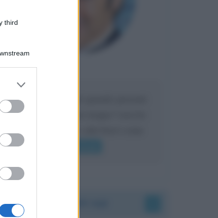
 third
Downstream
Maria
DA:
er and store
to grant or
Caro Liorni perché quando presenti
ed purposes
l'eredità urli sempre troppo? non ho
mai sentito Mike o altri bravi come
lui gridare
Leggi di più
Accadde oggi