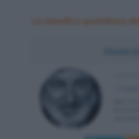
La classifica quotidiana del
FRANCE
CANTAUT
α
14 giug
Nato il 14 
fino in fond
vita a Pavan