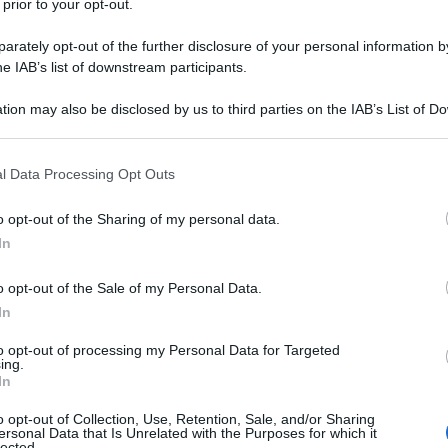
 prior to your opt-out.
ale italiana. Nato a Calcinate, in provincia di Bergamo, il
e 1993, è diplomato geometra, è sposato con Giorgia
rately opt-out of the further disclosure of your personal information by
he IAB’s list of downstream participants.
tion may also be disclosed by us to third parties on the IAB’s List of 
da messaggio
Download PDF
 that may further disclose it to other third parties.
Maria
DA:
 that this website/app uses one or more Google services and may gath
l Data Processing Opt Outs
including but not limited to your visit or usage behaviour. You may click 
Caro Liorni per
 to Google and its third-party tags to use your data for below specifi
o opt-out of the Sharing of my personal data.
ogle consent section.
l'eredità urli s
In
mai sentito Mike
o opt-out of the Sale of my Personal Data.
lui gridare
Leg
In
to opt-out of processing my Personal Data for Targeted
ing.
In
o opt-out of Collection, Use, Retention, Sale, and/or Sharing
ersonal Data that Is Unrelated with the Purposes for which it
lected.