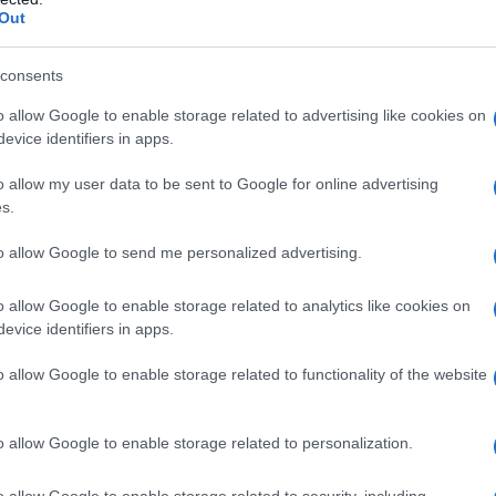
Out
6 ago
consents
81 
Durante la Seconda
o allow Google to enable storage related to advertising like cookies on
ER CHIARI
evice identifiers in apps.
uno dei più tristi ep
il bombardamento
o allow my user data to be sent to Google for online advertising
s.
LEGGI 
ITALIANO
Il bombardamento
to allow Google to send me personalized advertising.
e 
1924
ω
20 dicembre
1991
o allow Google to enable storage related to analytics like cookies on
la spontaneità
Nasce come Walter Annicchiarico, a
evice identifiers in apps.
orno 8 marzo 1924. Figlio di genitori di origine pugliese, il
o allow Google to enable storage related to functionality of the website
un brigadiere di professione; Walter ha solo 8 anni
o allow Google to enable storage related to personalization.
Commenta
Download PDF
o allow Google to enable storage related to security, including