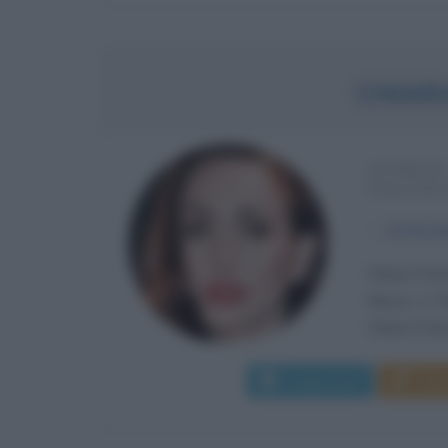
CHIAR
ATTRICE
ITALIAN
α
20 dice
Chiara Franc
Nasce a Fi
Chiara Franc
Leggi di più
Man