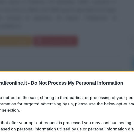
ate nasce a Palermo, 20 dicembre 1956. Laureato in
n una tesi su Céline, nel 1998 questo giornalista di origini
ma romano di adozione, ha ideato “Teledurruti” (il
ndato in...
da messaggio
Download PDF
A BELOTTI
fieonline.it -
Do Not Process My Personal Information
MESSAGG
L
to opt-out of the sale, sharing to third parties, or processing of your per
formation for targeted advertising by us, please use the below opt-out s
ORE ITALIANO
 selection.
mbre
1993
 that after your opt-out request is processed you may continue seeing i
ased on personal information utilized by us or personal information dis
tti - soprannominato gallo - è il centravanti del Torino e