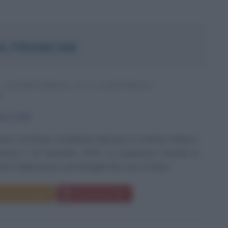
A FRANCINI
, CONDUTTRICE TV E SCRITTRICE
A
mbre
1979
ini è un'attrice, conduttrice televisiva e scrittrice italiana.
renze il 20 dicembre 1979. Le esperienze teatrali di
ini È figlia unica in una famiglia che vive a Campi...
da messaggio
Download PDF