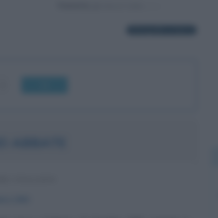
Powered by
16 biografie in elenco
OK
IO ABBATE
RE ITALIANO
mbre
1956