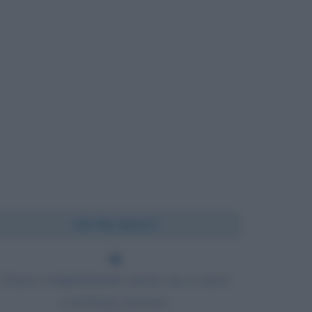
Chi l'ha detto?
Essere completamente onesti con se stessi
è un buon esercizio.