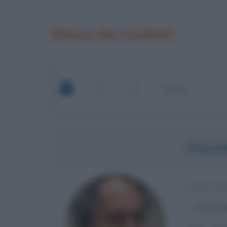
Elenco dei risultati
FULV
SCRITTO
α
20 dice