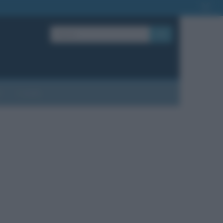
OK
?
Contatti