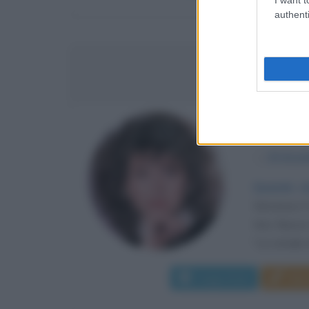
authenti
GIGLIOL
CANTANT
α
20 dice
Quando cl
Veronese il
Voci Nuove 
"Le strade di
Leggi di più
Man