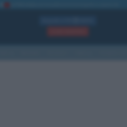
La TUA storia
: perché pubblicare la tua biografia su questo sito
1
Biografie in PDF
GRATIS
ACCEDI / REGISTRATI
Indice
Newsletter
Ricorrenze
Cultura
Che giorno sarà