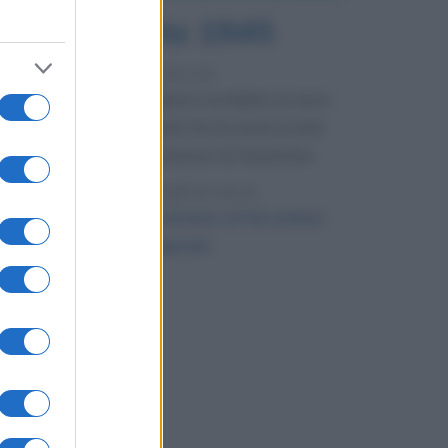
sto 1945
6 agosto
IL SANTO DI OGGI
ANNI FA
Trasfigurazione
del
Signore
 guerra mondiale avviene
isodi che la storia ricordi:
 atomico di Hiroshima.
L'ARTICOLO
 atomico di Hiroshima
Nagasaki