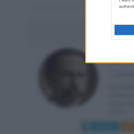
authenti
CA
INGEGNE
DELL'A
α
25 nove
Karl Fried
Karlsruhe i
Georg Benz.
storia. Il...
Leggi di più