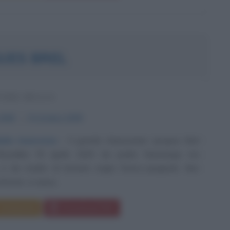
UES BREL
TORE BELGA
1929
ω
9 ottobre
1978
ella tenerezza
Il grande chansonnier Jacques Brel
ruxelles l'8 aprile 1929 da padre fiammingo ma
 e da madre di lontane origini franco-spagnole. Non
ttenne, a causa...
Commenta
Download PDF