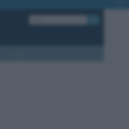
OK
?
Contatti