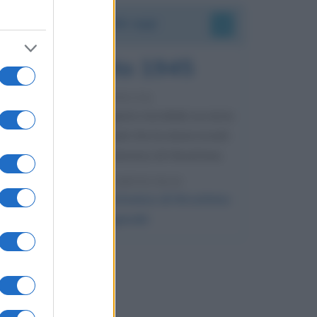
Accadde oggi
6 agosto 1945
81 ANNI FA
Durante la Seconda guerra mondiale avviene
uno dei più tristi episodi che la storia ricordi:
il bombardamento atomico di Hiroshima.
LEGGI L'ARTICOLO
Il bombardamento atomico di Hiroshima
e Nagasaki