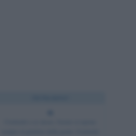
Chi l'ha detto?
Credendo a se stesso, l'uomo si espone
sempre al giudizio della gente. Credendo