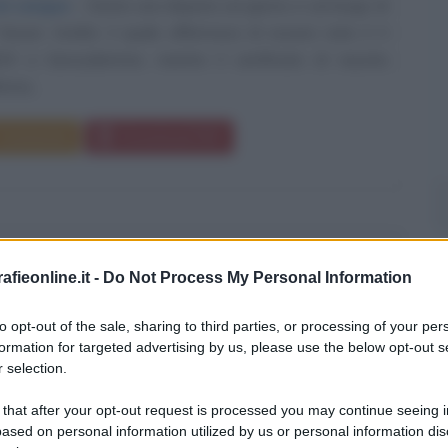
el sangue
Esiste una disputa sul giorno e sul luogo di
Yasser Arafat, il quale affermava di essere nato il 4
9 a Gerusalemme, mentre il certificato di nascita
erma...
Commenta
Download PDF
T BAKER
fieonline.it -
Do Not Process My Personal Information
to opt-out of the sale, sharing to third parties, or processing of your per
formation for targeted advertising by us, please use the below opt-out s
TISTA JAZZ STATUNITENSE
 selection.
mbre
1929
ω
13 maggio
1988
 that after your opt-out request is processed you may continue seeing i
ased on personal information utilized by us or personal information dis
edetto quanto leggendario
Chesney Henry Baker