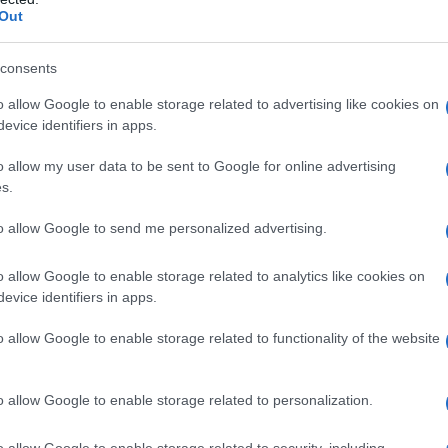
Out
consents
o allow Google to enable storage related to advertising like cookies on
AUDRILLARD
evice identifiers in apps.
o allow my user data to be sent to Google for online advertising
s.
O E SOCIOLOGO FRANCESE
to allow Google to send me personalized advertising.
1929
ω
6 marzo
2007
o allow Google to enable storage related to analytics like cookies on
degli scandali
Jean Baudrillard nasce nella città
evice identifiers in apps.
i Reims (Francia) il 27 luglio 1929 da una famiglia con
o allow Google to enable storage related to functionality of the website
adine. I genitori sono entrambi impiegati statali; Jean è il
o allow Google to enable storage related to personalization.
Commenta
Download PDF
o allow Google to enable storage related to security, including