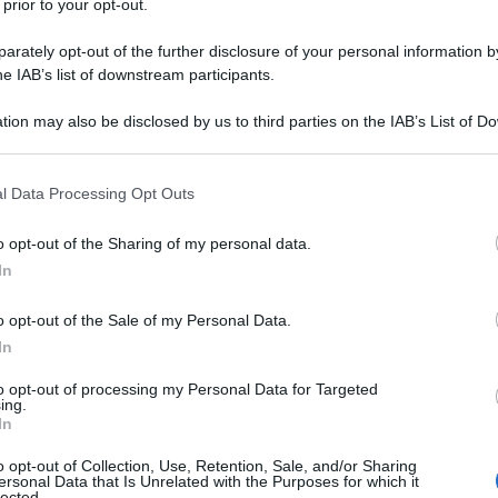
 prior to your opt-out.
glio conosciuto come Chet Baker, nasce a Yale, il 23
l 1929. È stato uno dei più grandi trombettisti della
rately opt-out of the further disclosure of your personal information by
he IAB’s list of downstream participants.
 musica...
tion may also be disclosed by us to third parties on the IAB’s List of 
Commenta
Download PDF
 that may further disclose it to other third parties.
 that this website/app uses one or more Google services and may gath
l Data Processing Opt Outs
including but not limited to your visit or usage behaviour. You may click 
 to Google and its third-party tags to use your data for below specifi
o opt-out of the Sharing of my personal data.
ogle consent section.
In
o opt-out of the Sale of my Personal Data.
In
to opt-out of processing my Personal Data for Targeted
ing.
In
o opt-out of Collection, Use, Retention, Sale, and/or Sharing
ersonal Data that Is Unrelated with the Purposes for which it
lected.