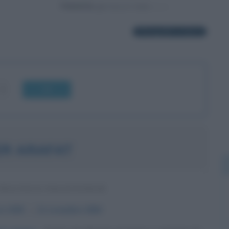
Powered by
34 biografie in elenco
OK
ER ARAFAT
POLITICO PALESTINESE
to
1929
ω
11 novembre
2004