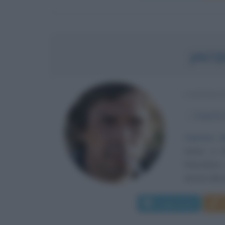
JACQ
CANTAU
α
8 aprile
Cantore d
nasce a B
francofono
ancora dicio
Leggi di più