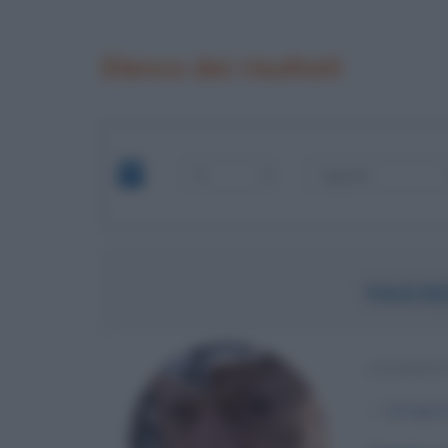
Elenco dei risultati
YASS
LEADER 
α
24 agos