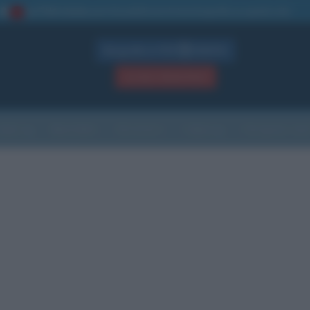
La TUA storia
: perché pubblicare la tua biografia su questo sito
1
Biografie in PDF
GRATIS
ACCEDI / REGISTRATI
Indice
Newsletter
Ricorrenze
Cultura
Che giorno sarà