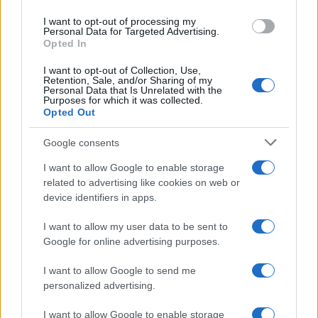
persone famose nate a Southampton
5
use your data for below specified purposes in below Google
I want to opt-out of processing my
consent section.
Personal Data for Targeted Advertising.
Opted In
Ginevra
I want to opt-out of Collection, Use,
Retention, Sale, and/or Sharing of my
Nati a Ginevra
Personal Data that Is Unrelated with the
Purposes for which it was collected.
persone famose nate a Ginevra
5
Opted Out
Google consents
Bruxelles
I want to allow Google to enable storage
related to advertising like cookies on web or
Nati a Bruxelles
device identifiers in apps.
persone famose nate a Bruxelles
5
I want to allow my user data to be sent to
Google for online advertising purposes.
Carrara
I want to allow Google to send me
Nati a Carrara
personalized advertising.
persone famose nate a Carrara
5
I want to allow Google to enable storage