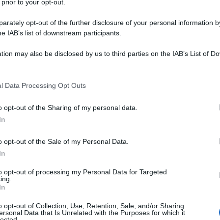
 prior to your opt-out.
istopher Orme Plummer nasce il 13 dicembre del 1929 a
rately opt-out of the further disclosure of your personal information by
 Canada, figlio unico di Isabella e John, nipote di John
he IAB’s list of downstream participants.
imo Ministro canadese. Dopo il divorzio dei genitori,
tion may also be disclosed by us to third parties on the IAB’s List of 
ere...
 that may further disclose it to other third parties.
 that this website/app uses one or more Google services and may gath
Commenta
Download PDF
l Data Processing Opt Outs
including but not limited to your visit or usage behaviour. You may click 
 to Google and its third-party tags to use your data for below specifi
o opt-out of the Sharing of my personal data.
ogle consent section.
In
o opt-out of the Sale of my Personal Data.
NN GOULD
In
to opt-out of processing my Personal Data for Targeted
ing.
In
A CANADESE
o opt-out of Collection, Use, Retention, Sale, and/or Sharing
embre
1932
ω
4 ottobre
1982
ersonal Data that Is Unrelated with the Purposes for which it
lected.