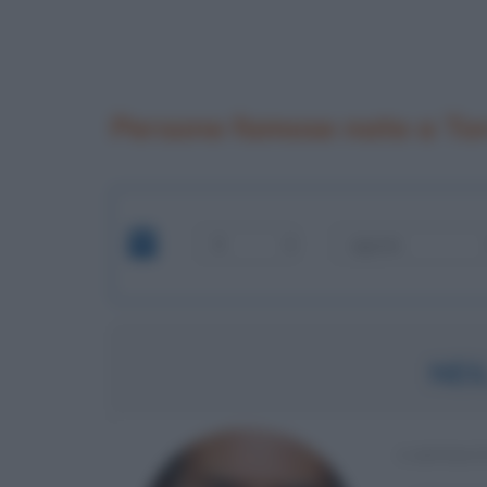
Persone famose nate a To
NEI
CANTAUT