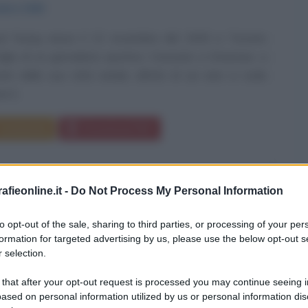
mbre
1945
val Young nasce il 12 novembre del 1945 a Toronto
iglio di un giornalista sportivo. Cresciuto a Omemee, a
tri dalla sua città natale, all'età di sei anni si vede
 il...
Commenta
Download PDF
fieonline.it -
Do Not Process My Personal Information
PHER PLUMMER
to opt-out of the sale, sharing to third parties, or processing of your per
formation for targeted advertising by us, please use the below opt-out s
 selection.
CANADESE
 that after your opt-out request is processed you may continue seeing i
ased on personal information utilized by us or personal information dis
mbre
1929
ω
5 febbraio
2021