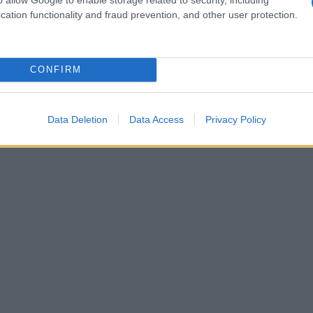
 Cronenberg regista e sceneggiatore cinematografico,
cation functionality and fraud prevention, and other user protection.
15 marzo 1943 a Toronto (Ontario, Canada). Le sue
 pellicole esplorano diversi tipi di incubi, colpendo gli
on uno...
CONFIRM
Commenta
Download PDF
Data Deletion
Data Access
Privacy Policy