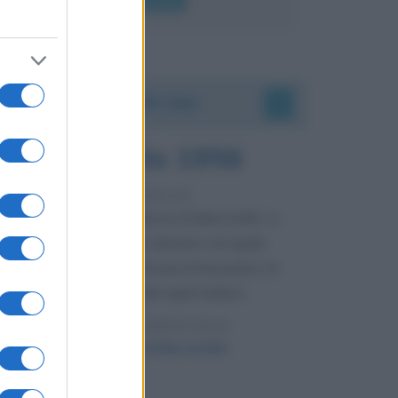
Accadde oggi
8 agosto 1956
70 ANNI FA
Nella miniera di carbone di Marcinelle, in
Belgio, avviene un disastro nel quale
perdono la vita centinaia di lavoratori, la
maggior parte dei quali italiani.
LEGGI L'ARTICOLO
Il disastro di Marcinelle