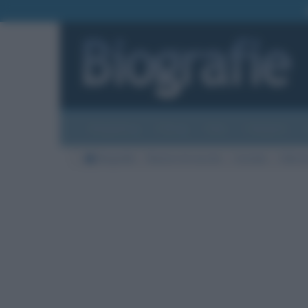
Biografie
Foto
Temi
Categorie
Biografie
Nazioni di nascita
Canada
Città d