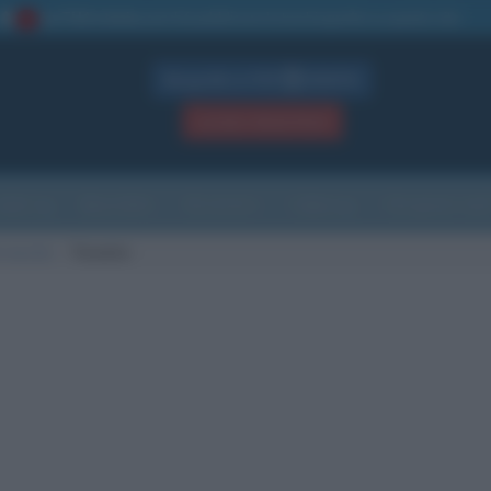
La TUA storia
: perché pubblicare la tua biografia su questo sito
1
Biografie in PDF
GRATIS
ACCEDI / REGISTRATI
Indice
Newsletter
Ricorrenze
Cultura
Che giorno sarà
i nascita
Toronto