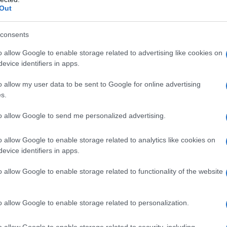
Out
della mente
Glenn Gould, pianista canadese dalla
 personalità, grande interprete in particolare delle
consents
i bachiane (delle quali ci ha lasciato un ineguagliabile
...
o allow Google to enable storage related to advertising like cookies on
evice identifiers in apps.
Commenta
Download PDF
o allow my user data to be sent to Google for online advertising
s.
to allow Google to send me personalized advertising.
o allow Google to enable storage related to analytics like cookies on
CRONENBERG
evice identifiers in apps.
o allow Google to enable storage related to functionality of the website
 CANADESE
o allow Google to enable storage related to personalization.
o
1943
o allow Google to enable storage related to security, including