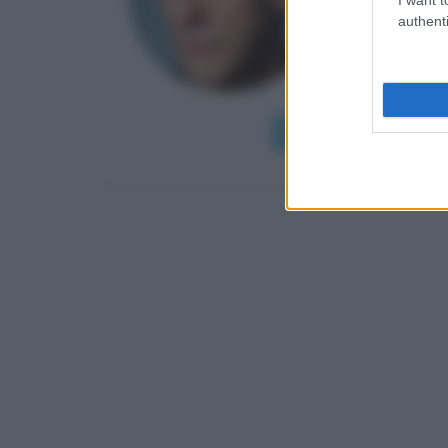
David Paul
authenti
nasce il 
inquietanti
spettatori c
Leggi di più