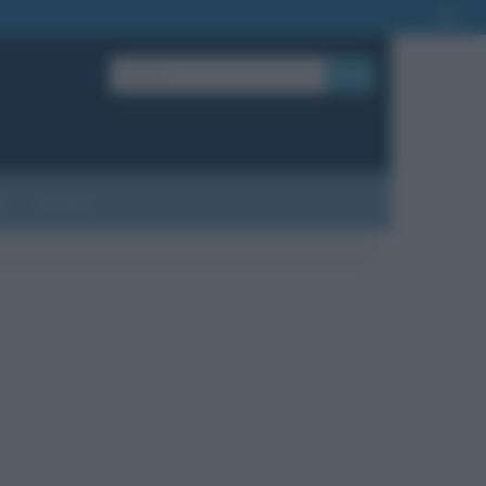
OK
?
Contatti