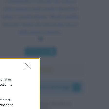
L'immortalità è il ricordo che si lascia
nella memoria degli uomini. Quest'idea
spinge a grandi imprese. Meglio sarebbe
non aver vissuto che non lasciare tracce
della propria esistenza.
Chi l'ha detto
sonal or
ection to
I vostri commenti e messaggi
nterest-
MESSAGGI PER MARCO
closed to
LIORNI