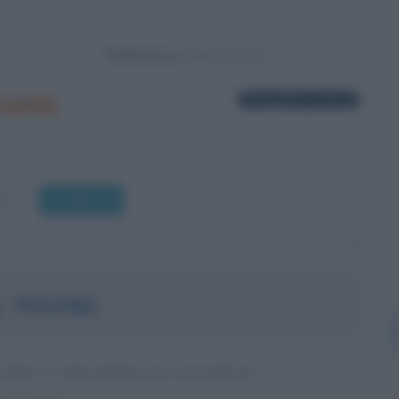
Powered by
ronto
4 biografie in elenco
OK
L YOUNG
ORE E CHITARRISTA CANADESE