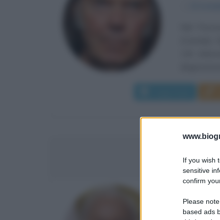
α
12 nove
Neil Perci
(Canada), f
130 chilome
diagnosticare
Leggi di più
www.biogra
CHRISTO
If you wish 
sensitive in
confirm your
ATTORE 
Please note
based ads b
α
13 dice