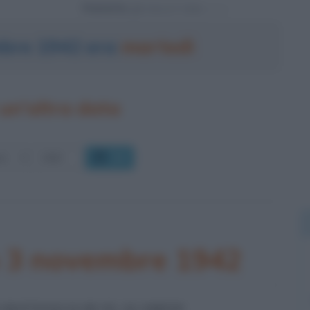
Powered by
mbre 1942 era
martedì
un'altra data
OK
o 3 novembre 1942
 BATTAGLIA DI EL ALAMEIN