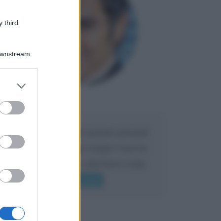
 third
Downstream
er and store
to grant or
Maria
ed purposes
DA:
Caro Liorni perché quando presenti
l'eredità urli sempre troppo? non ho
mai sentito Mike o altri bravi come
lui gridare
Leggi di più