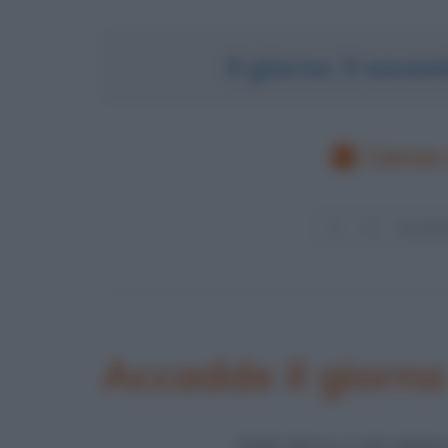
Il giorno 3 nove
Cerca 
Accadde il giorn
FINE DELLA SECONDA