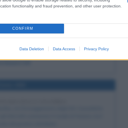
cation functionality and fraud prevention, and other user protection.
l'anno 1908
CONFIRM
AFT A PRESIDENTE DEGLI STATI UNITI
tto presidente degli Stati Uniti, battendo il candidato
illiam Jennings Bryan.
Data Deletion
Data Access
Privacy Policy
LA BIOGRAFIA
m Howard Taft
l'anno 1903
 PANAMA DALLA COLOMBIA
mbia, con l'incoraggiamento degli USA. Il presidente
 Stati Uniti costruissero il Canale di Panama, ma il
cato dal governo colombiano.