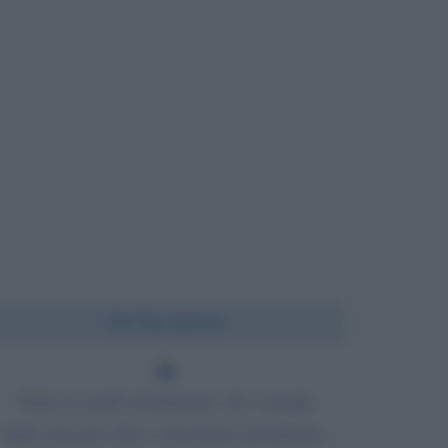
Chi l'ha detto?
Tutte le madri desiderano che i propri
figli crescano fino a diventare presidente,