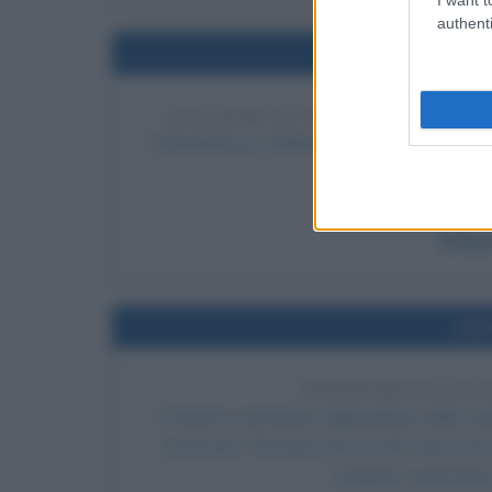
authenti
Nel
ELEZIONE DI WILLIAM HOWARD T
Il Repubblicano William Howard Taft viene ele
democratico W
LEGGI 
Willia
Nel
INDIPENDENZA DI
Panama si proclama indipendente dalla Colo
americano Theodore Roosevelt voleva che gli
progetto venne bloc