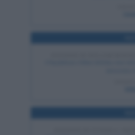
LEGGI
Cana
Nel
ELEZIONE DI WILLIAM MCKINL
Il Repubblicano William McKinley viene elett
democratico W
LEGGI 
Will
Nel
ELEZIONE DI ULYSSES S. GRA