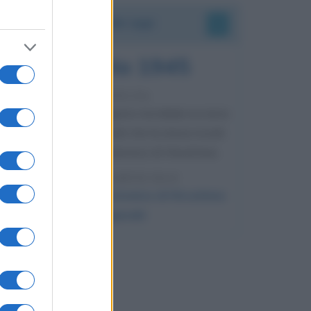
Accadde oggi
6 agosto 1945
81 ANNI FA
Durante la Seconda guerra mondiale avviene
uno dei più tristi episodi che la storia ricordi:
il bombardamento atomico di Hiroshima.
LEGGI L'ARTICOLO
Il bombardamento atomico di Hiroshima
e Nagasaki