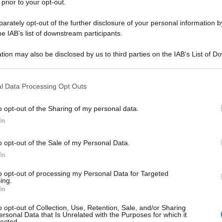
l'anno 1970
 prior to your opt-out.
rately opt-out of the further disclosure of your personal information by
LENDE ALLA PRESIDENZA DEL CILE
he IAB’s list of downstream participants.
iventa presidente del Cile.
tion may also be disclosed by us to third parties on the IAB’s List of 
LA BIOGRAFIA
 that may further disclose it to other third parties.
ador Allende
 that this website/app uses one or more Google services and may gath
l Data Processing Opt Outs
including but not limited to your visit or usage behaviour. You may click 
 to Google and its third-party tags to use your data for below specifi
o opt-out of the Sharing of my personal data.
l'anno 1964
ogle consent section.
In
RIMA BOMBA ATOMICA CINESE
o opt-out of the Sale of my Personal Data.
la prima bomba atomica Cinese.
In
 L'ARTICOLO
to opt-out of processing my Personal Data for Targeted
ing.
i sulle bombe
In
o opt-out of Collection, Use, Retention, Sale, and/or Sharing
ersonal Data that Is Unrelated with the Purposes for which it
l'anno 1964
lected.