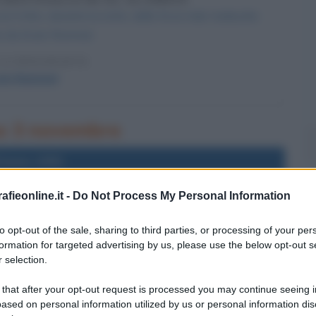
 il ritiro, durante la notte, delle forze italo-tedesche
 da Erwin Rommel.
LA BIOGRAFIA
win Rommel
rno 3 novembre
l'anno 1992
fieonline.it -
Do Not Process My Personal Information
ON ALLA PRESIDENZA DEGLI USA
on viene eletto 42º Presidente degli Stati Uniti
to opt-out of the sale, sharing to third parties, or processing of your per
formation for targeted advertising by us, please use the below opt-out s
LA BIOGRAFIA
 selection.
ill Clinton
 that after your opt-out request is processed you may continue seeing i
ased on personal information utilized by us or personal information dis