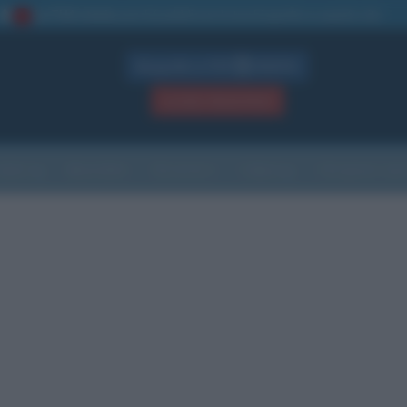
La TUA storia
: perché pubblicare la tua biografia su questo sito
1
Biografie in PDF
GRATIS
ACCEDI / REGISTRATI
Indice
Newsletter
Ricorrenze
Cultura
Che giorno sarà