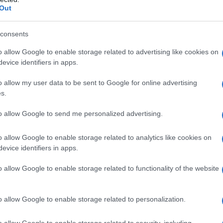
Out
ALLA PRESIDENZA DEGLI STATI UNITI
consents
B. Johnson sconfigge lo sfidante repubblicano Barry
o allow Google to enable storage related to advertising like cookies on
ltre il 60% del voto popolare.
evice identifiers in apps.
LA BIOGRAFIA
o allow my user data to be sent to Google for online advertising
don Johnson
s.
to allow Google to send me personalized advertising.
l'anno 1936
o allow Google to enable storage related to analytics like cookies on
evice identifiers in apps.
OOSEVELT PER UN SECONDO MANDATO
 un secondo mandato alla presidenza degli Stati Uniti.
o allow Google to enable storage related to functionality of the website
ria sull'avversario politico Alf Landon.
LA BIOGRAFIA
o allow Google to enable storage related to personalization.
 Delano Roosevelt
o allow Google to enable storage related to security, including