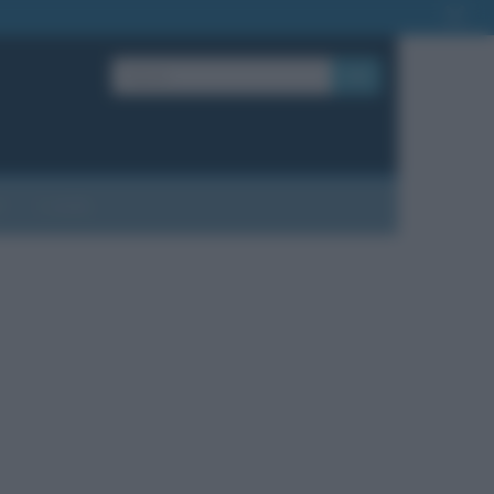
OK
?
Contatti