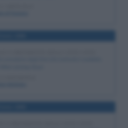
 L'ARTICOLO
le di Panama
l'anno 1896
EY A PRESIDENTE DEGLI STATI UNITI
o presidente degli Stati Uniti, battendo il candidato
illiam Jennings Bryan.
LA BIOGRAFIA
iam McKinley
l'anno 1868
NT A PRESIDENTE DEGLI STATI UNITI