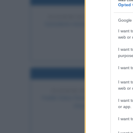
Opted 
ELEZIONE DI LYNDON JOHNSON 
Google 
Il presidente statunitense uscente Lyndon 
I want t
Goldwater, Sr, con o
web or d
LEGGI 
I want t
Lyn
purpose
I want 
Nel
I want t
web or d
ELEZIONE DI FRANKLIN D. R
Franklin Delano Roosevelt viene rieletto per
I want t
Ottiene una schiacciante vitto
or app.
LEGGI 
I want t
Franklin
I want t