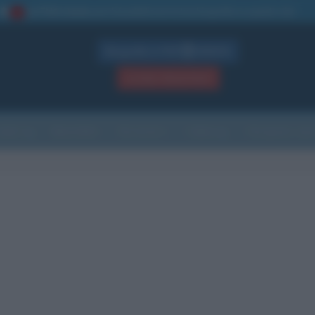
La TUA storia
: perché pubblicare la tua biografia su questo sito
1
Biografie in PDF
GRATIS
ACCEDI / REGISTRATI
Indice
Newsletter
Ricorrenze
Cultura
Che giorno sarà