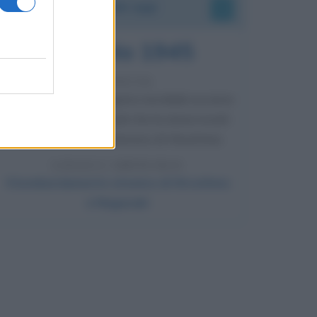
Accadde oggi
6 agosto 1945
81 ANNI FA
Durante la Seconda guerra mondiale avviene
uno dei più tristi episodi che la storia ricordi:
il bombardamento atomico di Hiroshima.
LEGGI L'ARTICOLO
Il bombardamento atomico di Hiroshima
e Nagasaki