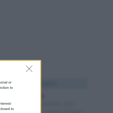
sonal or
Chi l'ha detto?
ection to
Tutta l'umanità è passione; senza
nterest-
closed to
passione, la religione, la storia, i romanzi,