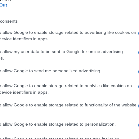
Out
sultati negli studi che gli permettono
à di Harvard. È durante questo
consents
o allow Google to enable storage related to advertising like cookies on
tura di "Will Hunting". Abbandonerà
evice identifiers in apps.
arsi totalmente al cinema.
o allow my user data to be sent to Google for online advertising
s.
 periodo di sacrifici iniziale è duro e
to allow Google to send me personalized advertising.
o allow Google to enable storage related to analytics like cookies on
evice identifiers in apps.
c'è "Diritto d'amare" (The Good
o allow Google to enable storage related to functionality of the website
Nimoy
). Dopo le prime delusioni e
rtante arriva nel 1996 con "Il coraggio
o allow Google to enable storage related to personalization.
con
Denzel Washington
e
Meg Ryan
).
o allow Google to enable storage related to security, including