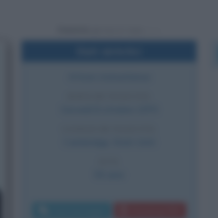
Powered by
Dati sintetici
Attore statunitense
DATA DI NASCITA
Giovedì
8 ottobre
1970
LUOGO DI NASCITA
Cambridge
,
Stati Uniti
ETÀ
55 anni
Invia messaggio
Download PDF