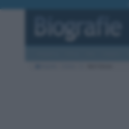
Biografie
Foto
Temi
Categorie
Biografie
Cinema
D
Matt Damon