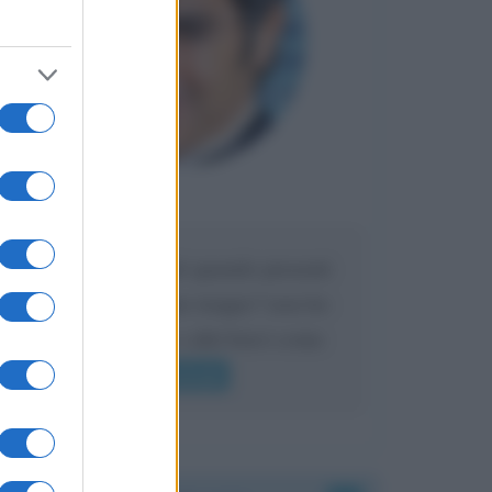
Maria
DA:
Caro Liorni perché quando presenti
l'eredità urli sempre troppo? non ho
mai sentito Mike o altri bravi come
lui gridare
Leggi di più