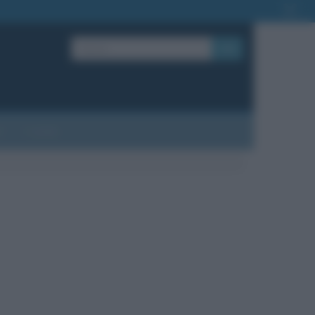
OK
?
Contatti