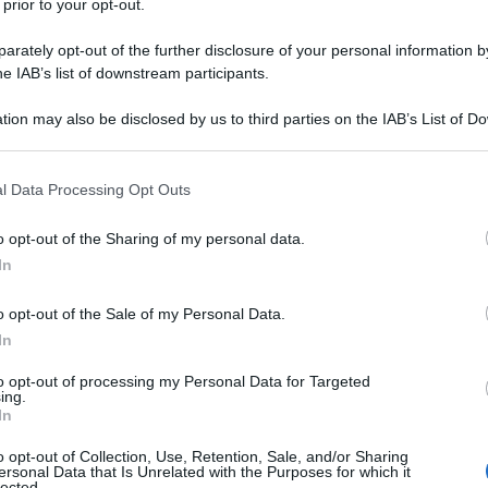
 prior to your opt-out.
rately opt-out of the further disclosure of your personal information by
he IAB’s list of downstream participants.
ambridge (Massachusetts, USA) il
tion may also be disclosed by us to third parties on the IAB’s List of 
e banchiere e madre professoressa di
 that may further disclose it to other third parties.
 that this website/app uses one or more Google services and may gath
l Data Processing Opt Outs
including but not limited to your visit or usage behaviour. You may click 
 to Google and its third-party tags to use your data for below specifi
l'amico
Ben Affleck
, con cui frequenta
o opt-out of the Sharing of my personal data.
ogle consent section.
In
l'Oscar per la miglior sceneggiatura
o opt-out of the Sale of my Personal Data.
ribelle
" (1997). Con questo film Matt
In
ation come miglior attore; assieme
to opt-out of processing my Personal Data for Targeted
ing.
Williams
, premiato come migliore
In
o opt-out of Collection, Use, Retention, Sale, and/or Sharing
ersonal Data that Is Unrelated with the Purposes for which it
lected.