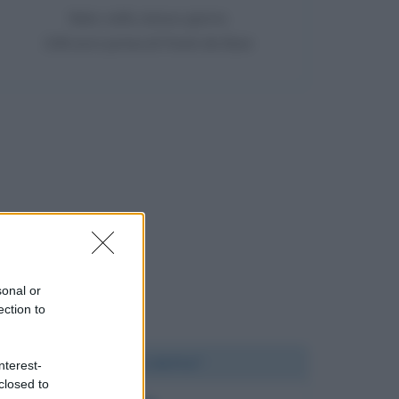
Nato nello stesso giorno
108 anni prima di Frank de Boer
sonal or
ection to
Chi l'ha detto?
nterest-
closed to