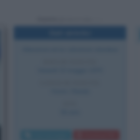
Powered by
Dati sintetici
Allenatore ed ex calciatore olandese
DATA DI NASCITA
Venerdì
15 maggio
1970
LUOGO DI NASCITA
Hoorn
,
Olanda
ETÀ
56 anni
Invia messaggio
Download PDF