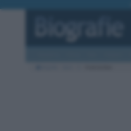
Biografie
Foto
Temi
Categorie
Biografie
Sport
D
Frank de Boer