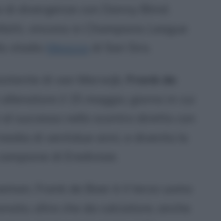
a di divergenze con Danny Blind.
 infatti, vincono in Champions League
lo stadio
Meazza
di San Siro.
ssistente di van Marwijk,
Frank de
 allenatore il 15 maggio, giorno in cui
al successo nello scontro diretto con
 media di ventidue anni, e diventa la
ampione di Eredivisie.
eman, Frank de Boer è il terzo uomo
onato, oltre che da calciatore, anche