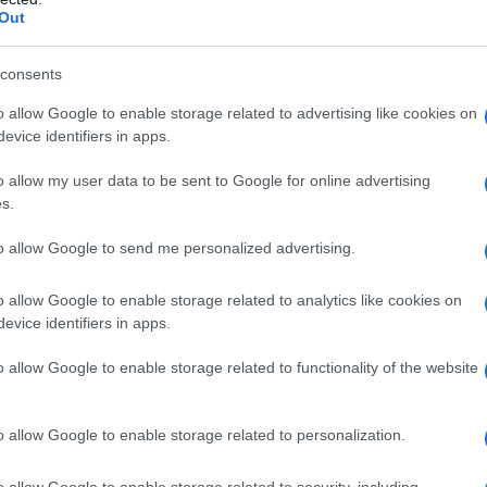
a Uefa (nel 1992), una Champions
Out
ppa Europea (nel 1995) e una Coppa
consents
o allow Google to enable storage related to advertising like cookies on
evice identifiers in apps.
x e si trasferisce in Spagna, al
o allow my user data to be sent to Google for online advertising
to al termine della stagione.
s.
to allow Google to send me personalized advertising.
nni 2000
o allow Google to enable storage related to analytics like cookies on
 a un test anti-doping (nandrolone),
evice identifiers in apps.
 la sua esperienza spagnola dura fino
o allow Google to enable storage related to functionality of the website
latasaray, in Turchia. Dopo pochi
o allow Google to enable storage related to personalization.
a giocare nei Rangers di Glasgow, in
o allow Google to enable storage related to security, including