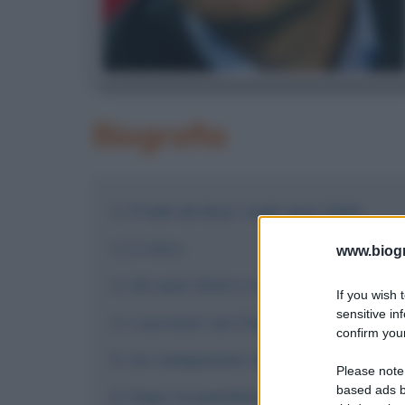
Biografia
Frank de Boer negli anni 2000
Il ritiro
www.biogra
Gli anni 2010 e la carriera da allen
If you wish 
sensitive in
I successi con l'Ajax
confirm your
Un campionato dopo l'altro
Please note
based ads b
Dopo la panchina dell'Ajax