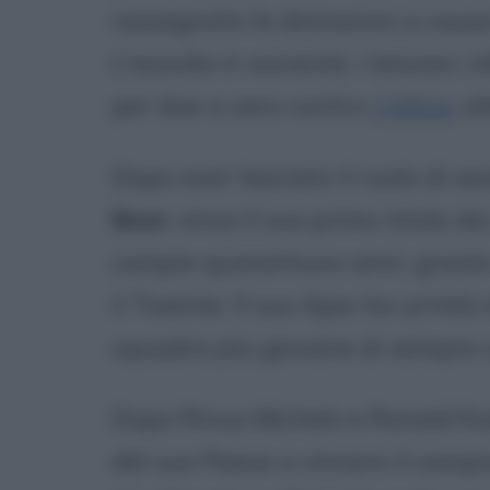
rassegnato le dimissioni a caus
L'esordio è vincente: i lancieri,
per due a zero contro
il Milan
al
Dopo aver lasciato il ruolo di a
Boer
vince il suo primo titolo da
compie quarantuno anni, grazie 
il Twente. Il suo Ajax ha un'età
squadra più giovane di sempre c
Dopo Rinus Michels e Ronald Ko
del suo Paese a vincere il campi