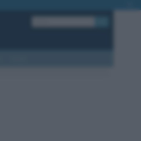
OK
?
Contatti