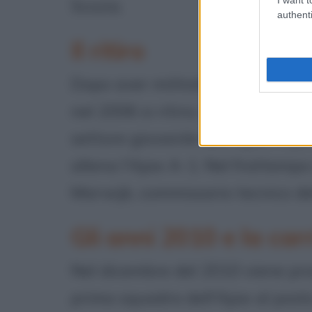
Scozia.
authenti
Il ritiro
Dopo aver militato anche nell'A
nel 2006 si ritira. Una volta app
settore giovanile dell'Ajax. A par
allena l'Ajax A-1. Nel frattempo
Marwijk, commissario tecnico de
Gli anni 2010 e la car
Nel dicembre del 2010 viene pro
prima squadra dell'Ajax al posto