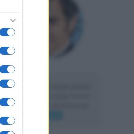
Maria
DA:
Caro Liorni perché quando presenti
l'eredità urli sempre troppo? non ho
mai sentito Mike o altri bravi come
lui gridare
Leggi di più