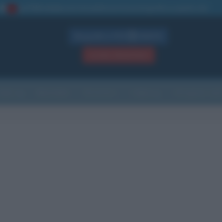
La TUA storia
: perché pubblicare la tua biografia su questo sito
1
Biografie in PDF
GRATIS
ACCEDI / REGISTRATI
Indice
Newsletter
Ricorrenze
Cultura
Che giorno sarà