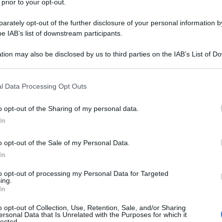
 prior to your opt-out.
rately opt-out of the further disclosure of your personal information by
he IAB’s list of downstream participants.
tion may also be disclosed by us to third parties on the IAB’s List of 
 that may further disclose it to other third parties.
o del 1970 a Hoorn, nei Paesi Bassi,
 that this website/app uses one or more Google services and may gath
l Data Processing Opt Outs
including but not limited to your visit or usage behaviour. You may click 
er. Cresciuto calcisticamente nelle
 to Google and its third-party tags to use your data for below specifi
o opt-out of the Sharing of my personal data.
prima squadra nel 1989, per poi
ogle consent section.
In
nato l'anno successivo.
o opt-out of the Sale of my Personal Data.
In
cinque titoli nazionali (oltre che nel
to opt-out of processing my Personal Data for Targeted
ing.
 nel 1996 e nel 1998), due coppe
In
, tre Supercoppe d'Olanda (nel 1993,
o opt-out of Collection, Use, Retention, Sale, and/or Sharing
ersonal Data that Is Unrelated with the Purposes for which it
lected.