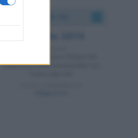
Accadde oggi
7 agosto 1974
52 ANNI FA
Camminando su una fune, Philippe Petit
compie la sua celebre traversata delle Twin
Towers a New York.
LEGGI LA BIOGRAFIA
Philippe Petit