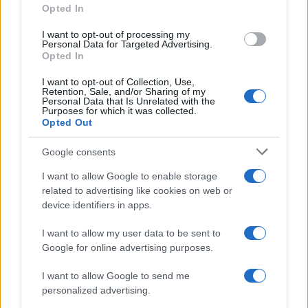
Opted In
grant or deny consent to Google and its third-party tags to
Inserisci la tua migliore e-mail
use your data for below specified purposes in below Google
I want to opt-out of processing my
consent section.
Personal Data for Targeted Advertising.
E-mail
Opted In
OK
I want to opt-out of Collection, Use,
Retention, Sale, and/or Sharing of my
Personal Data that Is Unrelated with the
Purposes for which it was collected.
Opted Out
Google consents
I want to allow Google to enable storage
related to advertising like cookies on web or
device identifiers in apps.
I want to allow my user data to be sent to
Google for online advertising purposes.
I want to allow Google to send me
personalized advertising.