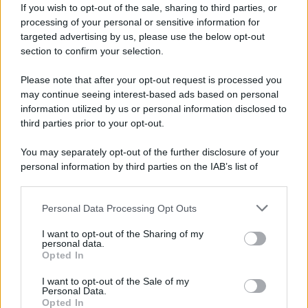
If you wish to opt-out of the sale, sharing to third parties, or
Lucio Corsi è un cantautore italiano. Nasce a Grosseto il
processing of your personal or sensitive information for
15 ottobre 1993. Cresce a Vetulonia. Lì vicino, a
targeted advertising by us, please use the below opt-out
Macchiascandona, la famiglia gestisce un ristorante. La
section to confirm your selection.
madre è pittrice, mentre il padre ha alle...
Please note that after your opt-out request is processed you
may continue seeing interest-based ads based on personal
Leggi di più
Manda messaggio
information utilized by us or personal information disclosed to
third parties prior to your opt-out.
Download PDF
You may separately opt-out of the further disclosure of your
personal information by third parties on the IAB’s list of
downstream participants.
Personal Data Processing Opt Outs
This information may also be disclosed by us to third parties
on the IAB’s List of Downstream Participants that may further
I want to opt-out of the Sharing of my
disclose it to other third parties.
OLLY
personal data.
Opted In
Please note that this website/app uses one or more Google
services and may gather and store information including but
I want to opt-out of the Sale of my
Personal Data.
not limited to your visit or usage behaviour. You may click to
Opted In
grant or deny consent to Google and its third-party tags to