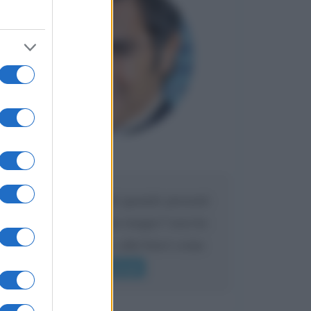
Maria
DA:
Caro Liorni perché quando presenti
l'eredità urli sempre troppo? non ho
mai sentito Mike o altri bravi come
lui gridare
Leggi di più