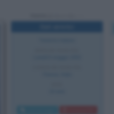
Powered by
Dati sintetici
Tennista italiano
DATA DI NASCITA
Lunedì
6 maggio
2002
LUOGO DI NASCITA
Firenze
,
Italia
ETÀ
24 anni
Invia messaggio
Download PDF