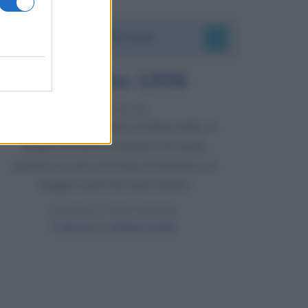
Accadde oggi
8 agosto 1956
70 ANNI FA
Nella miniera di carbone di Marcinelle, in
Belgio, avviene un disastro nel quale
perdono la vita centinaia di lavoratori, la
maggior parte dei quali italiani.
LEGGI L'ARTICOLO
Il disastro di Marcinelle