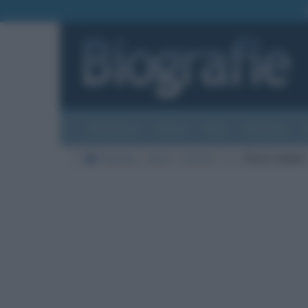
Biografie
Foto
Temi
Categorie
Biografie
Sport
Tennisti
C
Flavio Cobolli