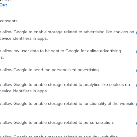
Out
consents
tano dai grandi circuiti del tennis, che
o allow Google to enable storage related to advertising like cookies on
evice identifiers in apps.
iventare uno dei protagonisti del
o allow my user data to be sent to Google for online advertising
s.
to allow Google to send me personalized advertising.
 ex tennista professionista, e questo
inante la traiettoria sportiva del
o allow Google to enable storage related to analytics like cookies on
evice identifiers in apps.
lavio respira l'aria del tennis, ne
o allow Google to enable storage related to functionality of the website
cor prima di comprendere appieno cosa
ta.
o allow Google to enable storage related to personalization.
o allow Google to enable storage related to security, including