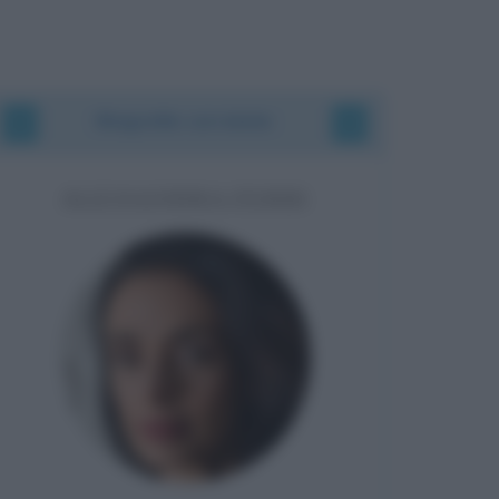
Biografie correlate
ALESSANDRA FERRI