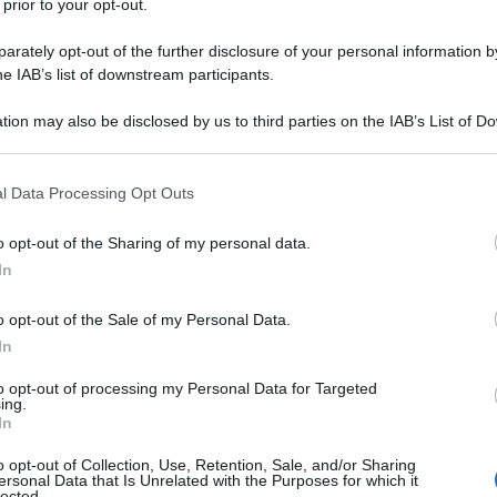
 prior to your opt-out.
tile di tennis
rately opt-out of the further disclosure of your personal information by
he IAB’s list of downstream participants.
 Stefano Cobolli
tion may also be disclosed by us to third parties on the IAB’s List of 
alli e gli amici famosi
 that may further disclose it to other third parties.
 that this website/app uses one or more Google services and may gath
l Data Processing Opt Outs
including but not limited to your visit or usage behaviour. You may click 
 to Google and its third-party tags to use your data for below specifi
o opt-out of the Sharing of my personal data.
ogle consent section.
In
o opt-out of the Sale of my Personal Data.
In
to opt-out of processing my Personal Data for Targeted
o 2002 a Firenze, ma trascorre appena
ing.
In
ogo toscano prima che la famiglia si
o opt-out of Collection, Use, Retention, Sale, and/or Sharing
ersonal Data that Is Unrelated with the Purposes for which it
comune della provincia di Roma
lected.