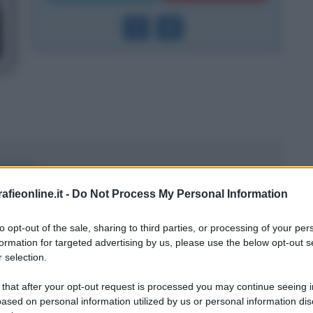
 tennis
truzione del talento
fieonline.it -
Do Not Process My Personal Information
calata al ranking
to opt-out of the sale, sharing to third parties, or processing of your per
formation for targeted advertising by us, please use the below opt-out s
tto nello Slam
 selection.
mo grande palcoscenico
 that after your opt-out request is processed you may continue seeing i
ased on personal information utilized by us or personal information dis
primi titoli ATP