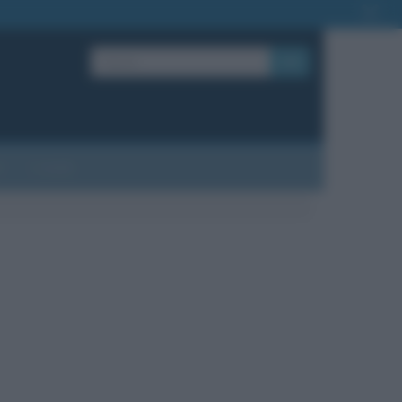
OK
?
Contatti