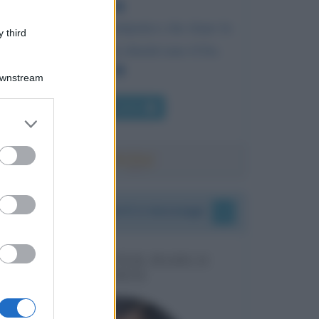
Era un uomo così antipatico che dopo la
 third
sua morte i parenti chiedevano il bis.
Downstream
Chi l'ha detto
er and store
to grant or
ed purposes
I vostri commenti e messaggi
MESSAGGI PER MARCO
LIORNI