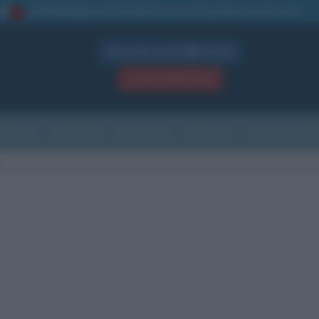
La TUA storia
: perché pubblicare la tua biografia su questo sito
1
Biografie in PDF
GRATIS
ACCEDI / REGISTRATI
Indice
Newsletter
Ricorrenze
Cultura
Che giorno sarà