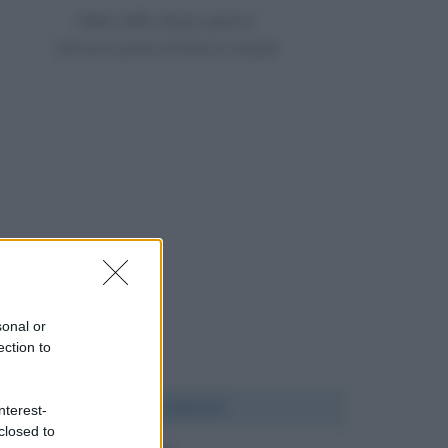
Nata nello stesso giorno
39 anni prima di Flavio Cobolli
sonal or
ection to
Chi l'ha detto?
nterest-
closed to