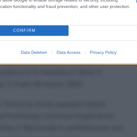
sso. Nella stessa stagione gli capita
cation functionality and fraud prevention, and other user protection.
evi Nazionali e la Primavera (stagione
re decisivo per la conquista dello
CONFIRM
pur giocando titolare nella Primavera
esordire in serie A (stagione 1992-
Data Deletion
Data Access
Privacy Policy
 Trigoria nelle partite durante l'
dra e lo fa esordire in Serie A
 per 2-0 del 28 marzo 1993.
 Totti e la prima squadra andrà
el frattempo continua l'esperienza
nche in Nazionale le soddisfazioni non