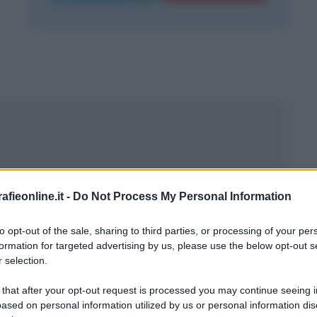
fieonline.it -
Do Not Process My Personal Information
to opt-out of the sale, sharing to third parties, or processing of your per
formation for targeted advertising by us, please use the below opt-out s
 selection.
 that after your opt-out request is processed you may continue seeing i
l 27 settembre 1976. Dimostra sin da
ased on personal information utilized by us or personal information dis