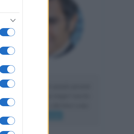
Maria
DA:
Caro Liorni perché quando presenti
l'eredità urli sempre troppo? non ho
mai sentito Mike o altri bravi come
lui gridare
Leggi di più