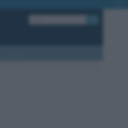
OK
?
Contatti