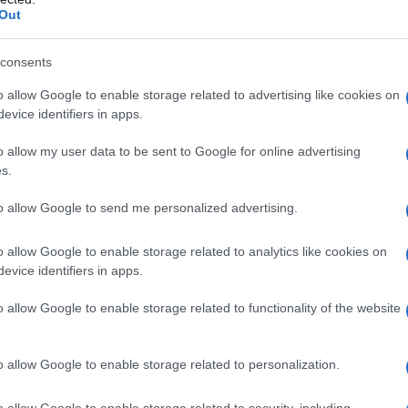
sta calcistico per il ragazzo.
Out
consents
glia Totti viene sottoposta al
o allow Google to enable storage related to advertising like cookies on
te che Francesco fa gola sia alla Roma
evice identifiers in apps.
o allow my user data to be sent to Google for online advertising
s.
tissimi genitori: il giovane calciatore
to allow Google to send me personalized advertising.
goria nel 1989, iniziando la sua
o allow Google to enable storage related to analytics like cookies on
dalle giovanili.
evice identifiers in apps.
o allow Google to enable storage related to functionality of the website
anni '90
o allow Google to enable storage related to personalization.
pinge i tecnici di tutte le
o allow Google to enable storage related to security, including