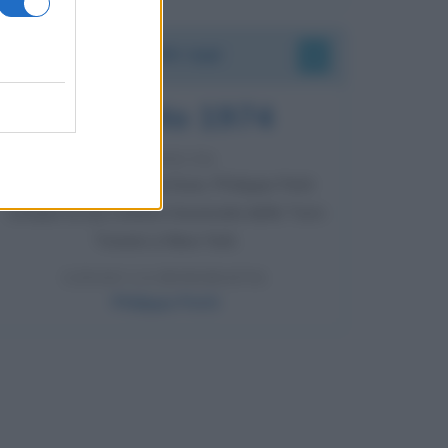
Accadde oggi
7 agosto 1974
52 ANNI FA
Camminando su una fune, Philippe Petit
compie la sua celebre traversata delle Twin
Towers a New York.
LEGGI LA BIOGRAFIA
Philippe Petit