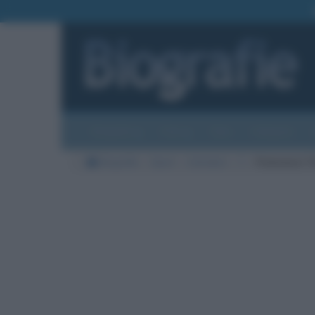
Biografie
Foto
Temi
Categorie
Biografie
Sport
Calciatori
T
Francesco T