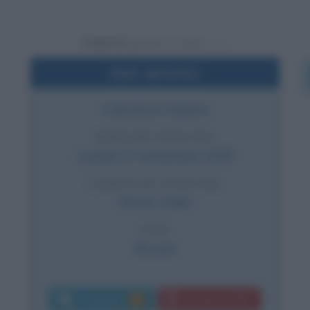
Powered by
Dati sintetici
Calciatore italiano
DATA DI NASCITA
Lunedì
27 settembre
1976
LUOGO DI NASCITA
Roma
,
Italia
ETÀ
49 anni
Commenti:
Download PDF
76