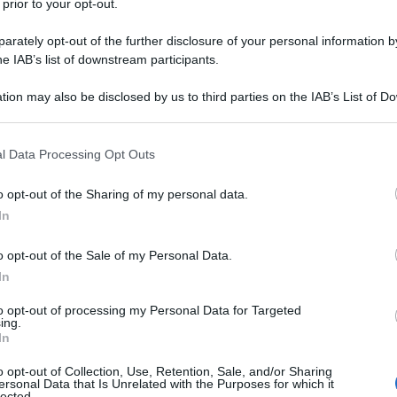
 prior to your opt-out.
a sfera di cuoio. La sua prima squadra
rately opt-out of the further disclosure of your personal information by
el quartiere
San Giovanni
, dove vive
he IAB’s list of downstream participants.
rillò, Francesco passa alla Smit
tion may also be disclosed by us to third parties on the IAB’s List of 
ti e Paolucci.
 that may further disclose it to other third parties.
 that this website/app uses one or more Google services and may gath
l Data Processing Opt Outs
including but not limited to your visit or usage behaviour. You may click 
llo di centrocampista, scelta quasi
 to Google and its third-party tags to use your data for below specifi
o opt-out of the Sharing of my personal data.
ogle consent section.
la fortuna di allenarlo, data la
In
ibisce con estrema disinvoltura. Poi,
o opt-out of the Sale of my Personal Data.
giani, primo passo importante verso il
In
to opt-out of processing my Personal Data for Targeted
ing.
In
opietro e poi da Emidio Neroni, due
o opt-out of Collection, Use, Retention, Sale, and/or Sharing
ersonal Data that Is Unrelated with the Purposes for which it
lected.