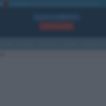
La TUA storia
: perché pubblicare la tua biografia su questo sito
1
Biografie in PDF
GRATIS
ACCEDI / REGISTRATI
Indice
Newsletter
Ricorrenze
Cultura
Che giorno sarà
otti