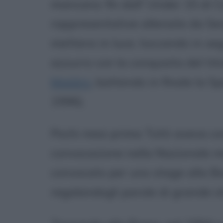
mancano: fin dall' Under 15 di C
rappresentative allenate da Ser
mettersi in luce, toccando in seg
azzurro con la conquista del ti
Maldini
, battendo in finale la S
1996).
Pochi mesi prima Totti aveva co
convocazione nella Nazionale 
convocato per uno stage alla Bo
regalandogli parole di grande s