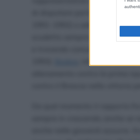
rappresentative a convocarlo spe
authenti
di disputare partite con gli Alli
1991-1992) o addirittura di esse
scudetto sempre con gli Allievi 
e trovando comunque il modo di 
1993).
Boskov
, infatti, lo nota a
allenamento contro la prima squa
contro il Brescia nella vittoria
Da quel momento il rapporto fra
sempre in crescendo, anche se n
anche nelle giovanili azzurre. A