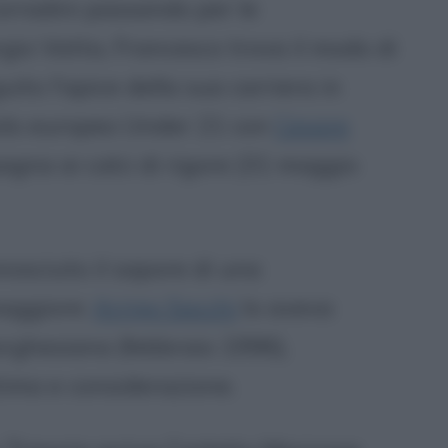
orradini passando per le
gio Vatta, Francesco trova il modo di
uito l'apice della sua carriera in
tolo europeo Under 21 con
Cesare
pagna ai calci di rigore (31 maggio
nosciuto il sapore di una
maggiore:
Arrigo Sacchi
lo aveva
rghesiana (febbraio 1996),
tima e considerazione.