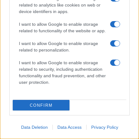
related to analytics like cookies on web or
Commenti Facebook
device identifiers in apps.
I want to allow Google to enable storage
related to functionality of the website or app.
I want to allow Google to enable storage
related to personalization.
I want to allow Google to enable storage
Argomenti e biografie correlate
related to security, including authentication
functionality and fraud prevention, and other
user protection.
Beatles
Rolling Stones
Ricky Martin
Eros Ramazzotti
Alicia Keys
Destiny's Child
Craig David
Robbie Williams
Madonna
Dido
Kylie Minogue
Elton John
Corriere Della Sera
Ivana Spagna
Sanremo 2008
Musica
CONFIRM
Paolo Meneguzzi nelle opere letterarie
Film
Data Deletion
Data Access
Privacy Policy
Discografia