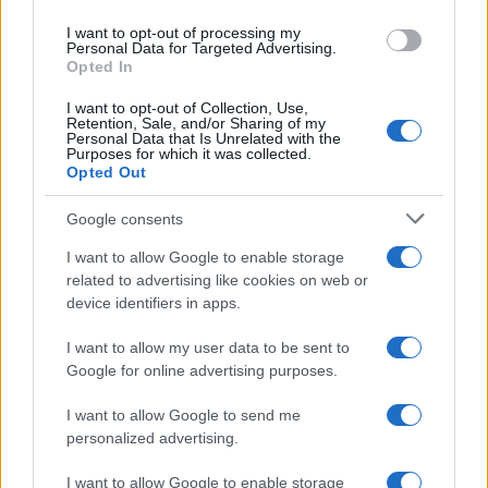
use your data for below specified purposes in below Google
l'astronomia.
I want to opt-out of processing my
consent section.
Personal Data for Targeted Advertising.
Opted In
Mercoledì alle 18. 00 CEST aprirò una chiamata
I want to opt-out of Collection, Use,
Retention, Sale, and/or Sharing of my
Zoom in cui parteciperanno esperti da tutto il
Personal Data that Is Unrelated with the
Purposes for which it was collected.
mondo. Mi farebbe piacere se lei partecipasse in
Opted Out
quanto astronaura esa ed esperto in materia. Sarà
Google consents
un'opportunità incredibile per me: confrontarmi con
I want to allow Google to enable storage
esperti del vostro calibro è incredibile, ma credo
related to advertising like cookies on web or
anche per voi, in quanto esperti in campi variegati
device identifiers in apps.
ma con echi simili tra loro.
I want to allow my user data to be sent to
Google for online advertising purposes.
Mi farebbe davvero piacere se lei decidesse di
I want to allow Google to send me
personalized advertising.
partecipare.
I want to allow Google to enable storage