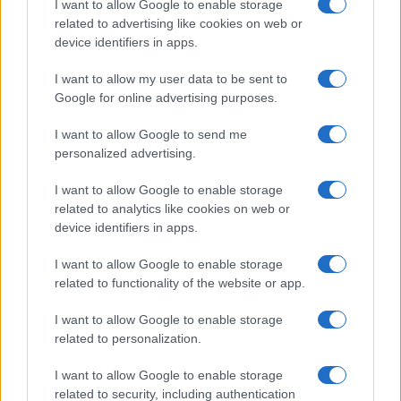
I want to allow Google to enable storage
related to advertising like cookies on web or
CALCIATORE ARGENTINO
device identifiers in apps.
α
2 ottobre
1935
ω
18 febbraio
2005
I want to allow my user data to be sent to
Google for online advertising purposes.
Sinistre magie
Il grande campione argentino Omar
Sivori nasce il 2 ottobre 1935 in Argentina, a San
I want to allow Google to send me
Nicolas. Comincia a calciare il pallone nel Teatro
personalized advertising.
Municipale della città. Arriva così al River Plate di...
I want to allow Google to enable storage
related to analytics like cookies on web or
Leggi di più
Commenta
Download PDF
device identifiers in apps.
I want to allow Google to enable storage
related to functionality of the website or app.
I want to allow Google to enable storage
ARTHUR MILLER
related to personalization.
I want to allow Google to enable storage
related to security, including authentication