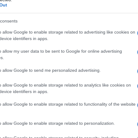
Out
consents
o allow Google to enable storage related to advertising like cookies on
YMUS BOSCH
evice identifiers in apps.
o allow my user data to be sent to Google for online advertising
s.
 OLANDESE
to allow Google to send me personalized advertising.
e
1453
ω
9 agosto
1516
o allow Google to enable storage related to analytics like cookies on
 Bosch (il cui vero nome è Jeroen Anthoniszoon van
evice identifiers in apps.
 il 2 ottobre 1453 a Hertogenbosch, località del sud dei
o allow Google to enable storage related to functionality of the website
 nei pressi di Tilburg, al tempo possedimento dei duchi
 da...
o allow Google to enable storage related to personalization.
Commenta
Download PDF
o allow Google to enable storage related to security, including