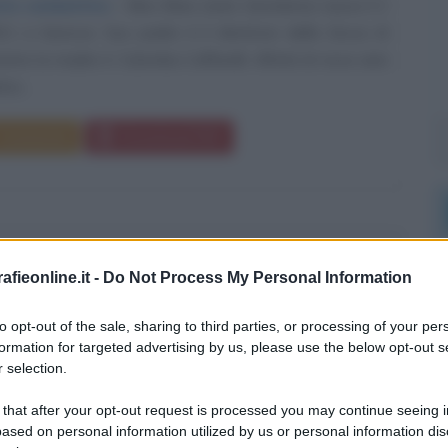
nto combattivo
Nino Bixio (nato Gerolamo) nasce il 2
21 a Genova. Suo padre è il direttore della Zecca di
tre la madre è Colomba Caffarelli. All'età di nove anni
co...
Commenta
Download PDF
LO BORROMEO
fieonline.it -
Do Not Process My Personal Information
to opt-out of the sale, sharing to third parties, or processing of your per
formation for targeted advertising by us, please use the below opt-out s
COVO CATTOLICO E CARDINALE ITALIANO
 selection.
e
1538
ω
3 novembre
1584
 that after your opt-out request is processed you may continue seeing i
ased on personal information utilized by us or personal information dis
romeo nasce il 2 ottobre del 1538 ad Arona, da