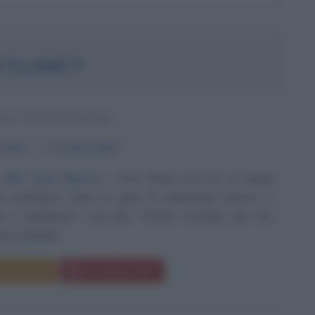
 CLANCY
RE STATUNITENSE
e
1947
ω
2 ottobre
2013
 alla Casa Bianca
Tom Clancy era uno di quegli
che avrebbero fatto la gioia di qualunque editore si
e a pubblicare i suoi libri. Perchè vorrebbe dire che
ore sarebbe...
Commenta
Download PDF