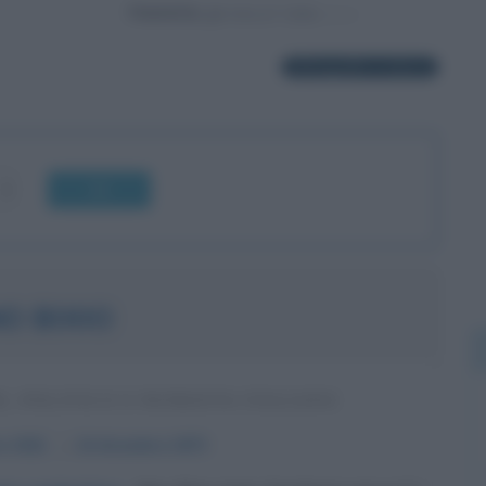
Powered by
18 biografie in elenco
OK
O BIXIO
E, POLITICO E PATRIOTA ITALIANO
e
1821
ω
16 dicembre
1873