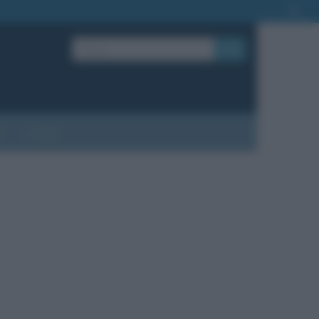
OK
?
Contatti