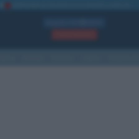
La TUA storia
: perché pubblicare la tua biografia su questo sito
1
Biografie in PDF
GRATIS
ACCEDI / REGISTRATI
Indice
Newsletter
Ricorrenze
Cultura
Che giorno sarà