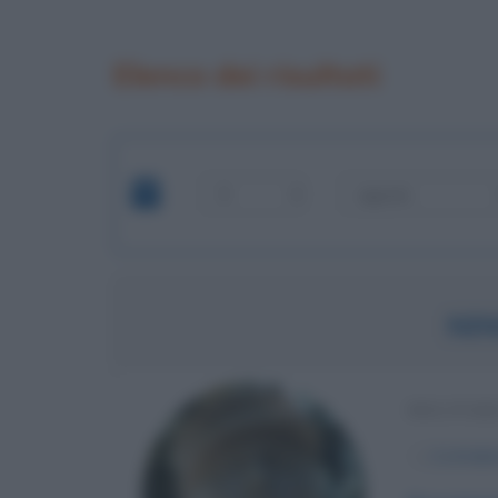
Elenco dei risultati
NIN
MILITAR
α
2 ottobr