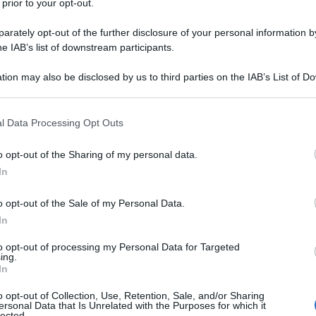
 prior to your opt-out.
Medici di Marignano e Gilberto II Borromeo, proveniente
te e nobile famiglia. Dopo aver studiato a Pavia diritto
rately opt-out of the further disclosure of your personal information by
he IAB’s list of downstream participants.
nico, nel...
tion may also be disclosed by us to third parties on the IAB’s List of 
Commenta
Download PDF
 that may further disclose it to other third parties.
 that this website/app uses one or more Google services and may gath
l Data Processing Opt Outs
including but not limited to your visit or usage behaviour. You may click 
 to Google and its third-party tags to use your data for below specifi
o opt-out of the Sharing of my personal data.
ogle consent section.
In
o opt-out of the Sale of my Personal Data.
In
to opt-out of processing my Personal Data for Targeted
ing.
In
o opt-out of Collection, Use, Retention, Sale, and/or Sharing
ersonal Data that Is Unrelated with the Purposes for which it
lected.