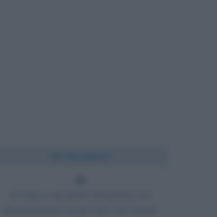
Chi l'ha detto?
Il tempo è un grande insegnante, ma
sfortunatamente uccide tutti i suoi alunni.