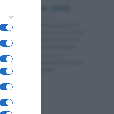
9 agosto 1945
81 ANNI FA
Dopo l'attacco alla città giapponese di
Hiroshima avvenuto tre giorni prima, gli Stati
Uniti sganciano un'altra bomba atomica
radendo al suolo la città di Nagasaki.
LEGGI L'ARTICOLO
Il bombardamento atomico di Hiroshima
e Nagasaki