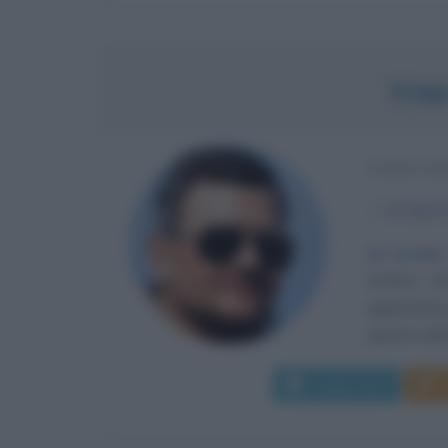
TOM
SCRITTO
α
12 april
Un broker
scrittori 
apprestass
questo edit
Leggi di più