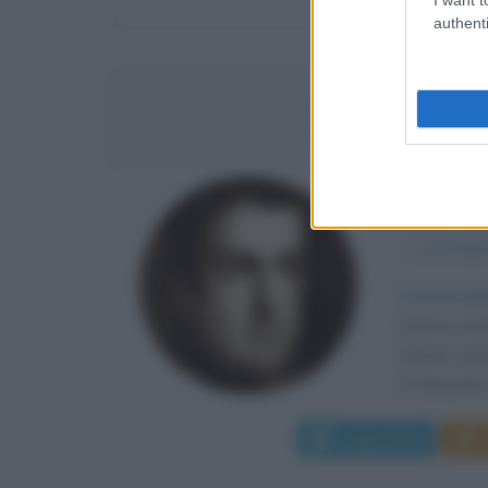
authenti
CARLO ALB
MONARCA
α
2 ottobr
Tentennan
Savoia nasc
Savoia, prin
di Sassonia.
Leggi di più