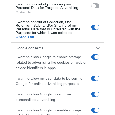
use your data for below specified purposes in below Google
I want to opt-out of processing my
consent section.
Personal Data for Targeted Advertising.
E-mail
Opted In
OK
I want to opt-out of Collection, Use,
Retention, Sale, and/or Sharing of my
Personal Data that Is Unrelated with the
Purposes for which it was collected.
Opted Out
Google consents
I want to allow Google to enable storage
related to advertising like cookies on web or
device identifiers in apps.
I want to allow my user data to be sent to
Google for online advertising purposes.
I want to allow Google to send me
personalized advertising.
I want to allow Google to enable storage