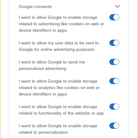
Google consents
I want to allow Google to enable storage
related to advertising like cookies on web or
device identifiers in apps.
I want to allow my user data to be sent to
Google for online advertising purposes.
I want to allow Google to send me
personalized advertising.
I want to allow Google to enable storage
related to analytics like cookies on web or
Biografie
Approfondimenti
device identifiers in apps.
Biografie di oggi
Mappa del sito
Biografie più visitate
Ricorrenze
I want to allow Google to enable storage
Indice dei nomi
Onomastico
related to functionality of the website or app.
Foto di personaggi famosi
Che giorno era?
Categorie
Che giorno sarà?
I want to allow Google to enable storage
Temi
Cultura
related to personalization.