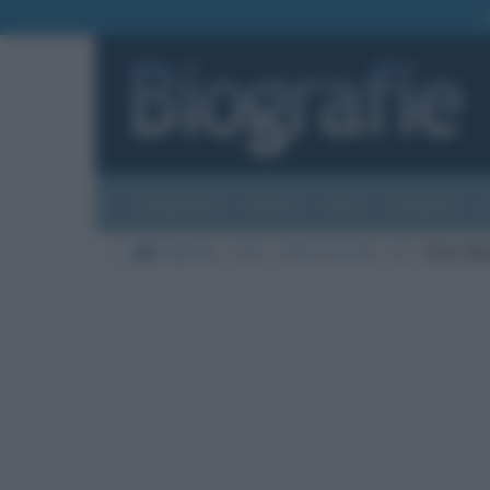
Biografie
Foto
Temi
Categorie
Biografie
Arte
Impressionisti
M
Henri Ma