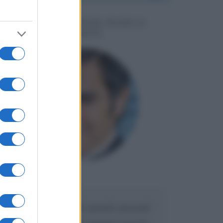
MESSAGGI PER MARCO
LIORNI
Maria
DA:
Caro Liorni perché quando presenti
l'eredità urli sempre troppo? non ho