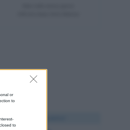
Nato nello stesso giorno
108 anni dopo Henri Matisse
sonal or
ection to
Chi l'ha detto?
nterest-
closed to