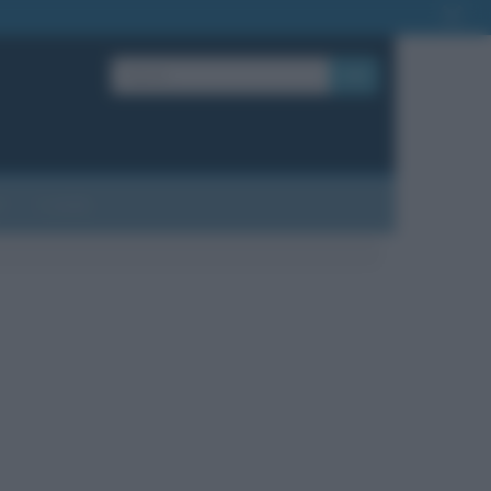
OK
?
Contatti