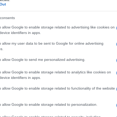
i studio
Out
nta lo studio di
Gustave Moreau
,
consents
Cezanne
e, risentendo delle
o allow Google to enable storage related to advertising like cookies on
evice identifiers in apps.
 nel 1897 crea "La deserte".
o allow my user data to be sent to Google for online advertising
s.
rra, in Corsica e nella regione di
to allow Google to send me personalized advertising.
cune mostre presso la galleria di
le altre opere, anche "Veduta di Notre
o allow Google to enable storage related to analytics like cookies on
evice identifiers in apps.
 1902.
o allow Google to enable storage related to functionality of the website
o allow Google to enable storage related to personalization.
pprofondito dell'arte neo-
o allow Google to enable storage related to security, including