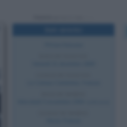
Powered by
Dati sintetici
Pittore francese
DATA DI NASCITA
Venerdì
31 dicembre
1869
LUOGO DI NASCITA
Le Cateau-Cambrésis
,
Francia
DATA DI MORTE
Mercoledì
3 novembre
1954
(a 84 anni)
LUOGO DI MORTE
Nizza
,
Francia