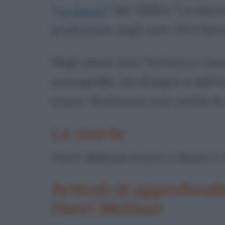
"
La danza
" del 1908 e "La danz
produzione negli anni '20 è famo
Negli stessi anni l'artista si c
scenografia, del disegno e dell'i
arazzi. Numerose sono anche le 
La morte
Henri Matisse
muore a Nizza il
Articoli di approfond
Henri Matisse