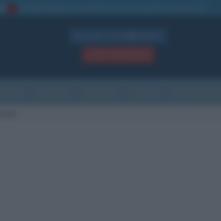
La TUA storia
: perché pubblicare la tua biografia su questo sito
1
Biografie in PDF
GRATIS
ACCEDI / REGISTRATI
Indice
Newsletter
Ricorrenze
Cultura
Che giorno sarà
tisse