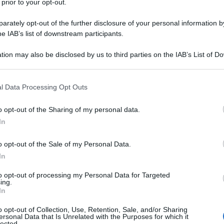
 prior to your opt-out.
pere di Henri Matisse
rately opt-out of the further disclosure of your personal information by
he IAB’s list of downstream participants.
tion may also be disclosed by us to third parties on the IAB’s List of 
 that may further disclose it to other third parties.
 that this website/app uses one or more Google services and may gath
l Data Processing Opt Outs
including but not limited to your visit or usage behaviour. You may click 
enri Matisse nasce a Le Cateau-
 to Google and its third-party tags to use your data for below specifi
o opt-out of the Sharing of my personal data.
bre 1869: visse durante uno dei
ogle consent section.
In
i della nostra storia. Eppure, nella
o opt-out of the Sale of my Personal Data.
lienazione, della sofferenza, delle
In
 i suoi dipinti sono un mondo a parte,
to opt-out of processing my Personal Data for Targeted
ing.
In
gio, calma, serenità, colore e luce.
o opt-out of Collection, Use, Retention, Sale, and/or Sharing
ersonal Data that Is Unrelated with the Purposes for which it
lected.