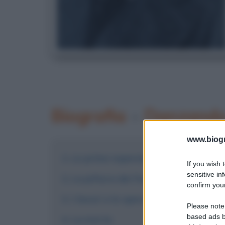
Biografia
•
Danzando 
www.biogra
Le prime esperienze di studio
If you wish 
sensitive in
La pittura dei Fauves
confirm your
I lavori e le opere
Please note
based ads b
La morte