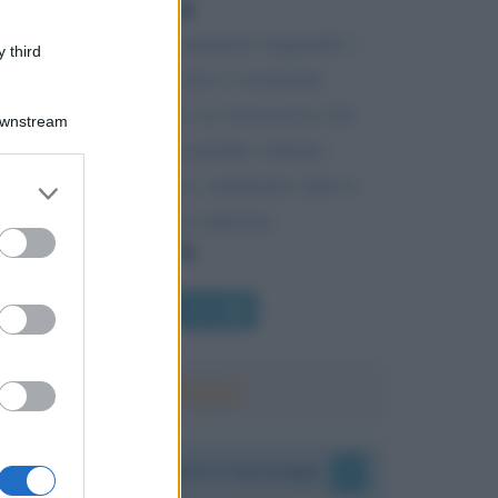
La conoscenza si acquisisce leggendo i
 third
libri; ma quello che è veramente
necessario imparare, la conoscenza del
Downstream
mondo, si può acquisire soltanto
leggendo gli uomini e studiando tutte le
er and store
to grant or
loro diverse edizioni.
ed purposes
Chi l'ha detto
I vostri commenti e messaggi