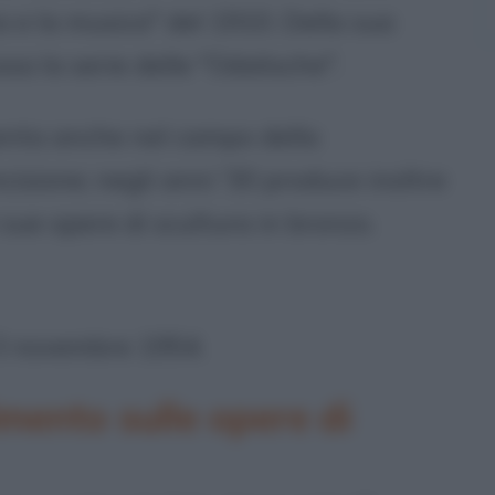
a e la musica" del 1910. Della sua
sa la serie delle "Odalische".
imenta anche nel campo della
ncisione; negli anni '30 produce inoltre
sue opere di scultura in bronzo.
 3 novembre 1954.
imento sulle opere di