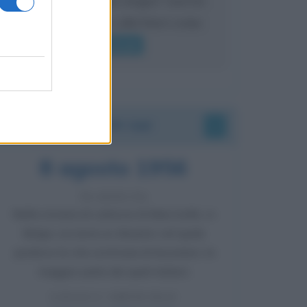
mai sentito Mike o altri bravi come
lui gridare
Leggi di più
Accadde oggi
8 agosto 1956
70 ANNI FA
Nella miniera di carbone di Marcinelle, in
Belgio, avviene un disastro nel quale
perdono la vita centinaia di lavoratori, la
maggior parte dei quali italiani.
LEGGI L'ARTICOLO