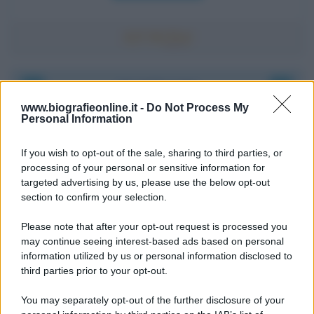
Accadde oggi
www.biografieonline.it -
Do Not Process My
Personal Information
8 agosto 1956
If you wish to opt-out of the sale, sharing to third parties, or
70 ANNI FA
processing of your personal or sensitive information for
Nella miniera di carbone di Marcinelle, in Belgio,
targeted advertising by us, please use the below opt-out
avviene un disastro nel quale perdono la vita
section to confirm your selection.
centinaia di lavoratori, la maggior parte dei quali
Please note that after your opt-out request is processed you
italiani.
may continue seeing interest-based ads based on personal
LEGGI L'ARTICOLO
information utilized by us or personal information disclosed to
Il disastro di Marcinelle
third parties prior to your opt-out.
You may separately opt-out of the further disclosure of your