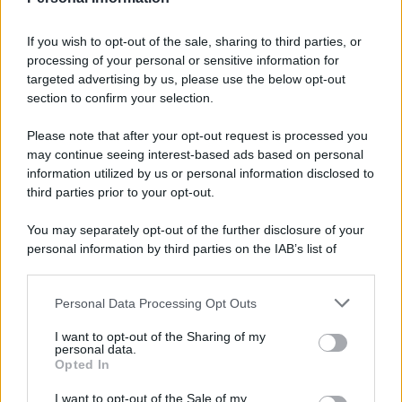
bombardamento atomico di Hiroshima.
If you wish to opt-out of the sale, sharing to third parties, or
LEGGI L'ARTICOLO
processing of your personal or sensitive information for
Il bombardamento atomico di Hiroshima e
targeted advertising by us, please use the below opt-out
Nagasaki
section to confirm your selection.
Please note that after your opt-out request is processed you
may continue seeing interest-based ads based on personal
information utilized by us or personal information disclosed to
third parties prior to your opt-out.
You may separately opt-out of the further disclosure of your
personal information by third parties on the IAB’s list of
downstream participants.
RICEVI GLI AGGIORNAMENTI
Personal Data Processing Opt Outs
This information may also be disclosed by us to third parties
on the IAB’s List of Downstream Participants that may further
I want to opt-out of the Sharing of my
disclose it to other third parties.
Inserisci la tua migliore e-mail
personal data.
Opted In
Please note that this website/app uses one or more Google
E-mail
services and may gather and store information including but
OK
I want to opt-out of the Sale of my