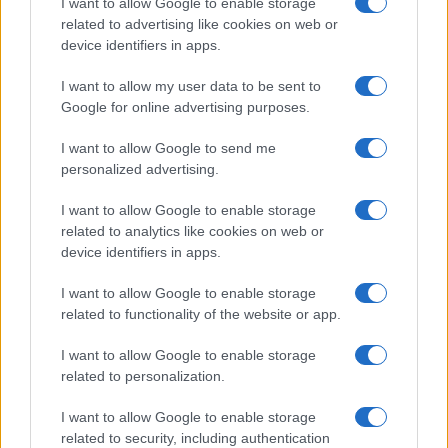
I want to allow Google to enable storage
related to advertising like cookies on web or
device identifiers in apps.
I want to allow my user data to be sent to
Google for online advertising purposes.
I want to allow Google to send me
personalized advertising.
I want to allow Google to enable storage
related to analytics like cookies on web or
Biografie
Approfondimenti
device identifiers in apps.
Biografie di oggi
Mappa del sito
Biografie più visitate
Ricorrenze
I want to allow Google to enable storage
Indice dei nomi
Onomastico
related to functionality of the website or app.
Foto di personaggi famosi
Che giorno era?
Categorie
Che giorno sarà?
I want to allow Google to enable storage
Temi
Cultura
related to personalization.
Servizi
I want to allow Google to enable storage
Pubblica la tua biografia
related to security, including authentication