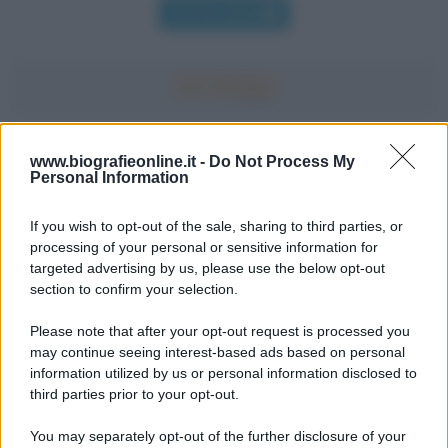
Chi l'ha detto
Accadde oggi
www.biografieonline.it -
Do Not Process My
Personal Information
7 agosto 1974
If you wish to opt-out of the sale, sharing to third parties, or
processing of your personal or sensitive information for
52 ANNI FA
targeted advertising by us, please use the below opt-out
Camminando su una fune, Philippe Petit compie la
section to confirm your selection.
sua celebre traversata delle Twin Towers a New
Please note that after your opt-out request is processed you
York.
may continue seeing interest-based ads based on personal
LEGGI LA BIOGRAFIA
information utilized by us or personal information disclosed to
Philippe Petit
third parties prior to your opt-out.
You may separately opt-out of the further disclosure of your