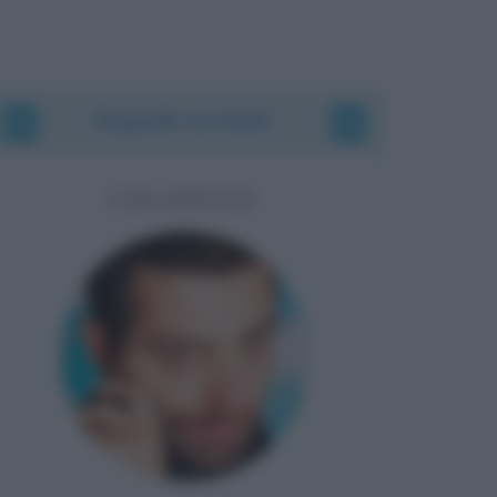
Biografie correlate
COLAPESCE