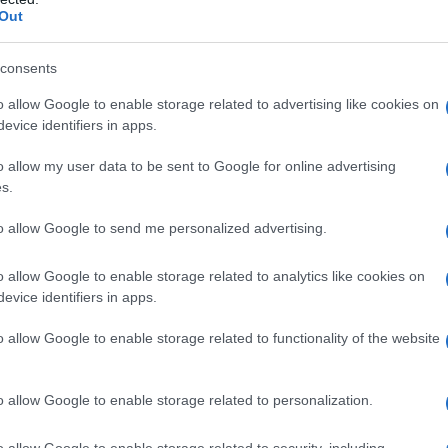
evisore dei conti a
Out
consents
o allow Google to enable storage related to advertising like cookies on
ria infanzia nel capoluogo lombardo.
evice identifiers in apps.
eglie di proseguire gli studi
o allow my user data to be sent to Google for online advertising
omia dell'Università Cattolica della
s.
te gli anni universitari che Buffagni
to allow Google to send me personalized advertising.
ienza dal punto di vista sociale e
o allow Google to enable storage related to analytics like cookies on
evice identifiers in apps.
a alle questioni territoriali, che riesce
o allow Google to enable storage related to functionality of the website
.
o allow Google to enable storage related to personalization.
o allow Google to enable storage related to security, including