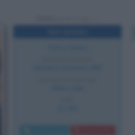
Powered by
Dati sintetici
Politico italiano
DATA DI NASCITA
Martedì
6 settembre
1983
LUOGO DI NASCITA
Milano
,
Italia
ETÀ
42 anni
Invia messaggio
Download PDF