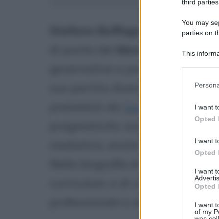
third parties
You may sepa
Stefano Buffagni
nasce a Milan
parties on t
di punta del
Movimento 5 Stell
This informa
Participants
governative a partire dal 2018, 
Please note
suo partito diventare quello di
Persona
information 
deny consent
presieduti da
Giuseppe Conte
, 
I want t
in below Go
Opted 
pragmaticità, acquisendo ben pr
I want t
mediatica, anche in virtù dei ruo
Opted 
Nella biografia di Stefano Buffa
I want 
Advertis
curriculum, e di come è arrivato
Opted 
professionale e alla soddisfazio
I want t
of my P
was col