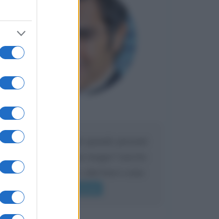
Maria
DA:
Caro Liorni perché quando presenti
l'eredità urli sempre troppo? non ho
mai sentito Mike o altri bravi come
lui gridare
Leggi di più