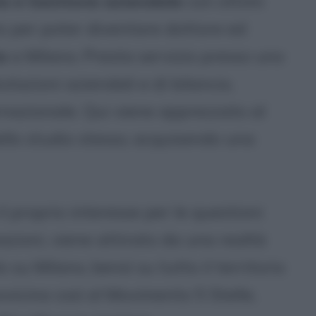
a e Gestione aziendale
con ottimi
ato per poter diventare dottore ed
a
a Milano. Presta servizio presso uno
utazioni aziendali e di bilancio,
rnazionale. Qui viene apprezzato al
ello studio stesso, acquisendo una
l proprio interesse per le questioni
inazioni, viene attirato da una realtà
o su Milano, bensì su tutto il territorio
vvicina così al Movimento 5 Stelle,