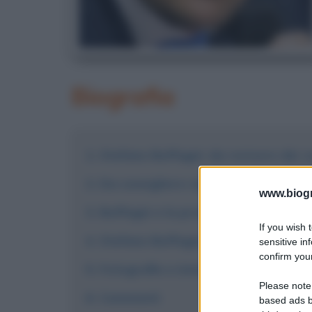
Biografia
Stefano Buffagni: da revisore dei co
Da consigliere regionale a sottoseg
www.biogra
Buffagni e la promozione nel gover
If you wish 
Stefano Buffagni, vita privata e cu
sensitive in
confirm your
Fotografie e immagini
Please note
Commenti
based ads b