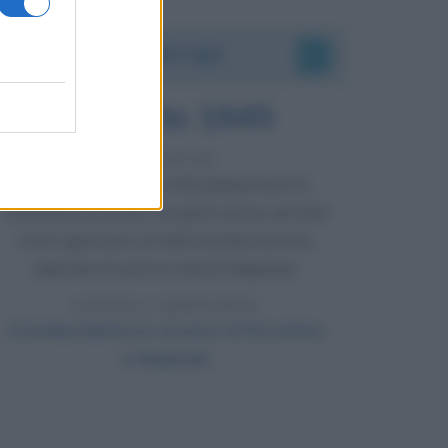
Accadde oggi
9 agosto 1945
81 ANNI FA
Dopo l'attacco alla città giapponese di
Hiroshima avvenuto tre giorni prima, gli Stati
Uniti sganciano un'altra bomba atomica
radendo al suolo la città di Nagasaki.
LEGGI L'ARTICOLO
Il bombardamento atomico di Hiroshima
e Nagasaki