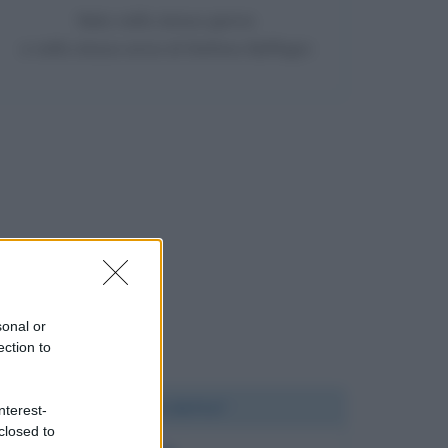
Nato nello stesso giorno
e nello stesso anno di Stefano Buffagni
sonal or
ection to
Chi l'ha detto?
nterest-
closed to