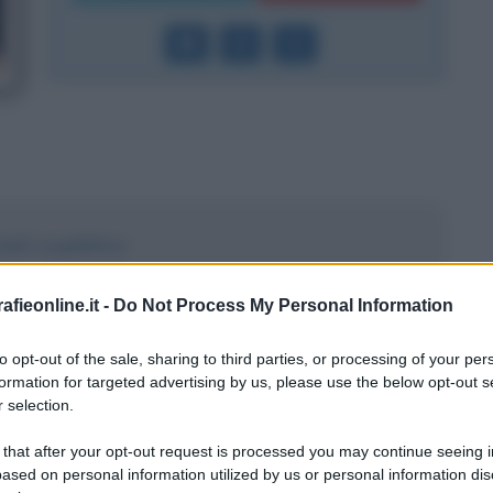
nti a politico
retario: l'affermazione di Buffagni
fieonline.it -
Do Not Process My Personal Information
no Conte Bis
to opt-out of the sale, sharing to third parties, or processing of your per
riosità
formation for targeted advertising by us, please use the below opt-out s
 selection.
 that after your opt-out request is processed you may continue seeing i
ased on personal information utilized by us or personal information dis