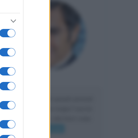
Maria
DA:
Caro Liorni perché quando presenti
l'eredità urli sempre troppo? non ho
mai sentito Mike o altri bravi come
lui gridare
Leggi di più