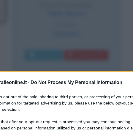
LUOGO DI MORTE
Parral
,
Messico
CAUSA
Assassinio
Commenta
Download PDF
fieonline.it -
Do Not Process My Personal Information
tutto il mondo...
to opt-out of the sale, sharing to third parties, or processing of your per
ù grandi capi rivoluzionari messicani.
formation for targeted advertising by us, please use the below opt-out s
 selection.
i della guerra civile messicana, aveva
 that after your opt-out request is processed you may continue seeing i
ased on personal information utilized by us or personal information dis