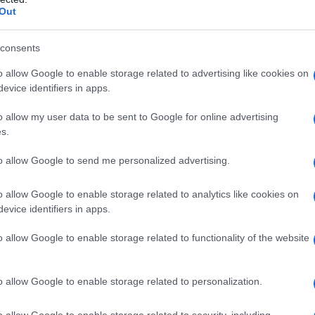
 è fatta strada una lettura che
Out
nale di Villa come fuorilegge
consents
aveva condotto un'esistenza legale,
o allow Google to enable storage related to advertising like cookies on
evice identifiers in apps.
di contrasto con le autorità locali per
o allow my user data to be sent to Google for online advertising
 evitare la coscrizione, e che non si
s.
ne sistematica nei suoi confronti. In
to allow Google to send me personalized advertising.
e i tratti psicologici della sua figura
o allow Google to enable storage related to analytics like cookies on
evice identifiers in apps.
o allow Google to enable storage related to functionality of the website
 il vero nome di Francisco "Pancho"
 Durango, il 5 giugno 1878. Prende
o allow Google to enable storage related to personalization.
-1911 contro la trentennale dittatura
o allow Google to enable storage related to security, including