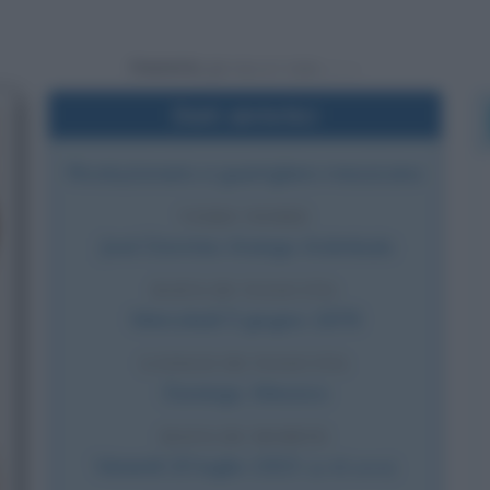
Powered by
Dati sintetici
Rivoluzionario e guerrigliero messicano
VERO NOME
José Doroteo Arango Arámbula
DATA DI NASCITA
Mercoledì
5 giugno
1878
LUOGO DI NASCITA
Durango
,
Messico
DATA DI MORTE
Venerdì
20 luglio
1923
(a 45 anni)