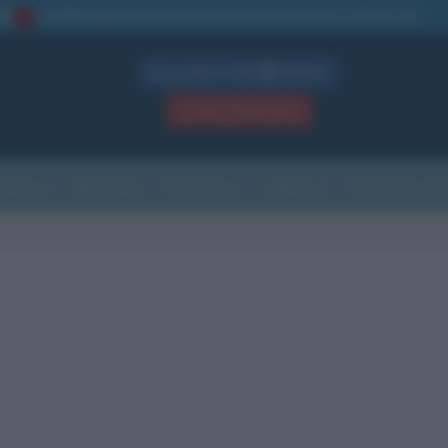
La TUA storia
: perché pubblicare la tua biografia su questo sito
1
Biografie in PDF
GRATIS
ACCEDI / REGISTRATI
Indice
Newsletter
Ricorrenze
Cultura
Che giorno sarà