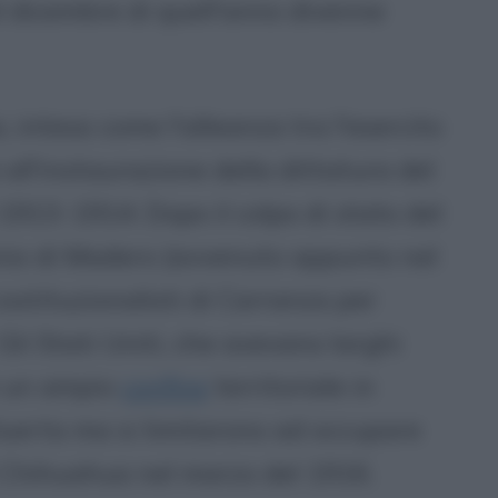
el dicembre di quell'anno divenne
 intesa come l'alleanza tra l'esercito
 all'instaurazione della dittatura del
1913-1914. Dopo il colpo di stato del
inio di Madero (avvenuto appunto nel
costituzionalisti di Carranza per
Gli Stati Uniti, che avevano larghi
e un ampio
confine
territoriale in
uerta ma si limitarono ad occupare
e Chihuahua nel marzo del 1916.