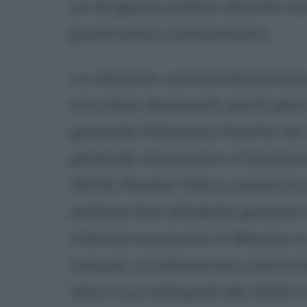
un dirigente politico allorché n
governatore rivoluzionario.
La reazione controrivoluzionaria,
e le classi dominanti, portò però
generale Victoriano Huerta nel 
generale reazionario e l'assass
1913), Pancho Villa si unisce ai 
mettere fine all'odiato governo. 
interessi economici in Messico 
comune, si schierarono contro H
Vera Cruz nell'aprile del 1914 