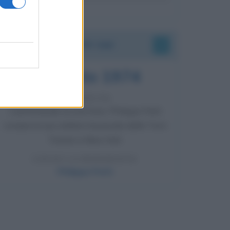
Accadde oggi
7 agosto 1974
52 ANNI FA
Camminando su una fune, Philippe Petit
compie la sua celebre traversata delle Twin
Towers a New York.
LEGGI LA BIOGRAFIA
Philippe Petit