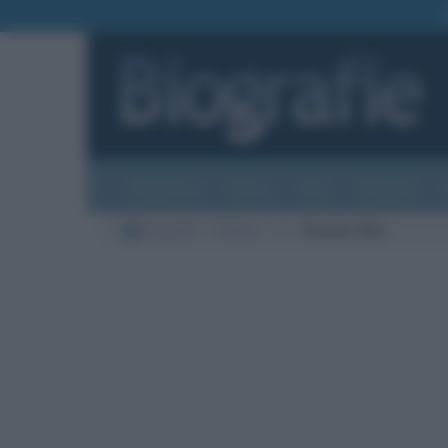
Biografie
Foto
Temi
Categorie
Biografie
Politica
V
Pancho Villa