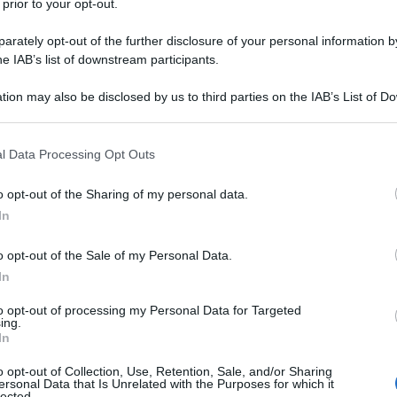
 prior to your opt-out.
rately opt-out of the further disclosure of your personal information by
sul giudizio storico globale del
he IAB’s list of downstream participants.
petto, avanzato da alcuni, che egli
tion may also be disclosed by us to third parties on the IAB’s List of 
 that may further disclose it to other third parties.
ciali delle campagne e al movimento
 that this website/app uses one or more Google services and may gath
l Data Processing Opt Outs
including but not limited to your visit or usage behaviour. You may click 
 to Google and its third-party tags to use your data for below specifi
o opt-out of the Sharing of my personal data.
ogle consent section.
ei vari tipi di leggenda sorti attorno a
In
vittima del dispotismo dei signori
o opt-out of the Sale of my Personal Data.
In
tiche, alla leggenda che ha
to opt-out of processing my Personal Data for Targeted
violento, fino al quadretto epico che
ing.
In
bin Hood
.
o opt-out of Collection, Use, Retention, Sale, and/or Sharing
ersonal Data that Is Unrelated with the Purposes for which it
lected.