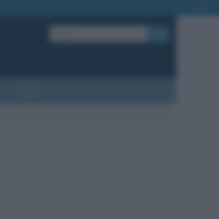
OK
?
Contatti