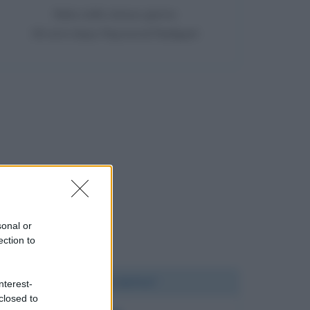
Nata nello stesso giorno
36 anni dopo Raymond Radiguet
sonal or
ection to
Chi l'ha detto?
nterest-
closed to