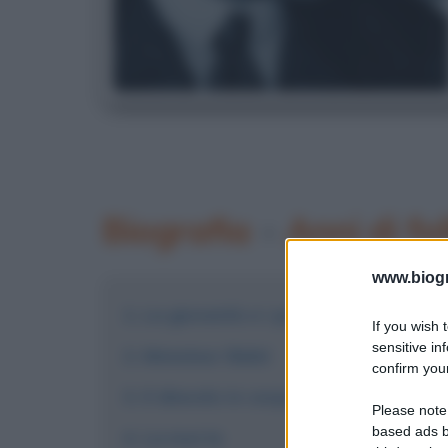
Biografia
•
Anni di fol
www.biogra
La gioventù e i primi scritti
If you wish 
sensitive in
Monsieur Bebé
confirm your
Il diavolo in corpo
Please note
based ads b
La morte