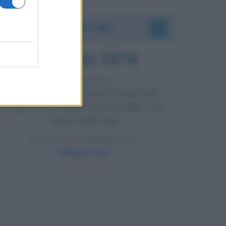
Accadde oggi
7 agosto 1974
52 ANNI FA
Camminando su una fune, Philippe Petit
compie la sua celebre traversata delle Twin
Towers a New York.
LEGGI LA BIOGRAFIA
Philippe Petit