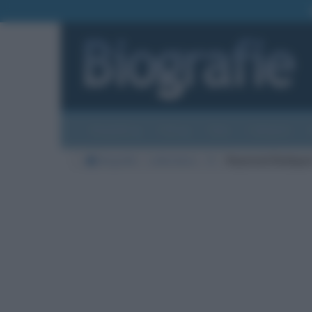
Biografie
Foto
Temi
Categorie
Biografie
Letteratura
R
Raymond Radigue