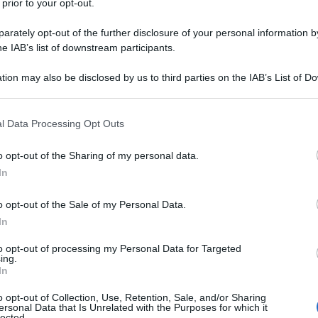
 prior to your opt-out.
rately opt-out of the further disclosure of your personal information by
he IAB’s list of downstream participants.
tion may also be disclosed by us to third parties on the IAB’s List of 
 that may further disclose it to other third parties.
 that this website/app uses one or more Google services and may gath
l Data Processing Opt Outs
including but not limited to your visit or usage behaviour. You may click 
giugno del 1903 a Saint-Maur-des-
 to Google and its third-party tags to use your data for below specifi
o opt-out of the Sharing of my personal data.
glio di Maurice, un caricaturista e
ogle consent section.
In
ouis Tournier.
o opt-out of the Sale of my Personal Data.
In
capitale francese, dove frequenta il
to opt-out of processing my Personal Data for Targeted
ing.
i lo ritengono un buon allievo, ma
In
ine artistiche): lo abbandona ben
o opt-out of Collection, Use, Retention, Sale, and/or Sharing
ersonal Data that Is Unrelated with the Purposes for which it
lected.