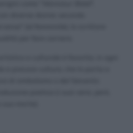
parigini come "
Monsieur Bebé
",
 con diverse donne: secondo
erversa" (al femminile), lo scrittore
ualità per fare carriera.
istico e culturale è favorita, in ogni
e e precoce cultura, che lo porta a
ra di simbolismo o del Seicento
duzione poetica (i suoi versi, però,
a sua morte).