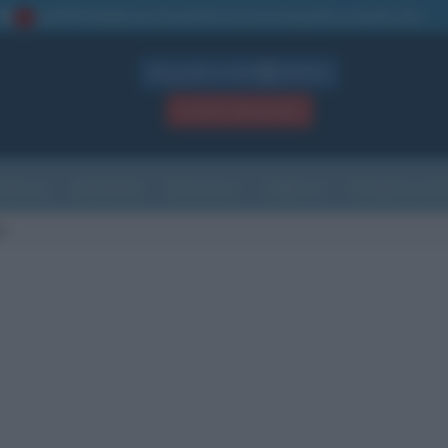
La TUA storia
: perché pubblicare la tua biografia su questo sito
1
Biografie in PDF
GRATIS
ACCEDI / REGISTRATI
Indice
Newsletter
Ricorrenze
Cultura
Che giorno sarà
t