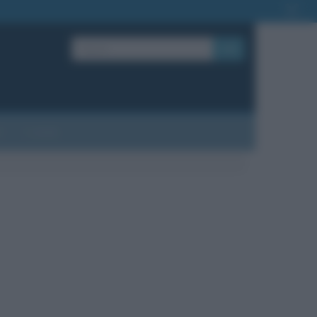
OK
?
Contatti