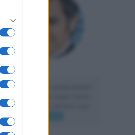
Maria
DA:
Caro Liorni perché quando presenti
l'eredità urli sempre troppo? non ho
mai sentito Mike o altri bravi come
lui gridare
Leggi di più