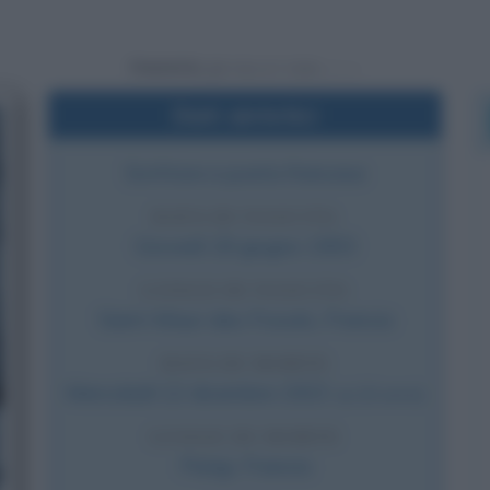
Powered by
Dati sintetici
Scrittore e poeta francese
DATA DI NASCITA
Giovedì
18 giugno
1903
LUOGO DI NASCITA
Saint-Maur-des-Fossés
,
Francia
DATA DI MORTE
Mercoledì
12 dicembre
1923
(a 20 anni)
LUOGO DI MORTE
Parigi
,
Francia