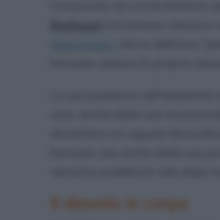
Conosciuto nei circoli letterari 
Radiguet
intrattiene relazioni
Hemingway
, che lo definisce "p
francese utilizza la propria sess
La sua presenza nell'ambiente art
caso, anche dalla sua eccezional
discettare con eguale disinvoltu
francese, ma anche dalla sua pro
verranno pubblicati solo dopo l
Il diavolo in corpo