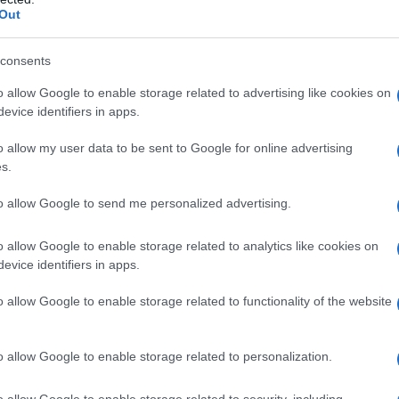
isultati scolastici mediocri, per
Out
il giornalismo e per la letteratura.
consents
o allow Google to enable storage related to advertising like cookies on
miglia, si appassiona alla lettura,
evice identifiers in apps.
nto e del Settecento:
Madame de La
o allow my user data to be sent to Google for online advertising
ndhal
, oltre a poeti come
s.
mé
e
Verlaine
.
to allow Google to send me personalized advertising.
o allow Google to enable storage related to analytics like cookies on
critti
evice identifiers in apps.
ncontra Alice, una vicina di casa dei
o allow Google to enable storage related to functionality of the website
e avviano una relazione amorosa
o allow Google to enable storage related to personalization.
ni), che dura circa un anno; a partire
o allow Google to enable storage related to security, including