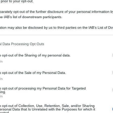
 prior to your opt-out.
, nasce il 5 febbraio del 1983 a
rately opt-out of the further disclosure of your personal information by
 Trasferitasi ancora bambina a Londra
he IAB’s list of downstream participants.
tabilisce poi a Roma, dove rimane
tion may also be disclosed by us to third parties on the IAB’s List of 
row School of Young Musicians
che
 that may further disclose it to other third parties.
ibirsi in tutta Europa.
 that this website/app uses one or more Google services and may gath
l Data Processing Opt Outs
including but not limited to your visit or usage behaviour. You may click 
 to Google and its third-party tags to use your data for below specifi
o opt-out of the Sharing of my personal data.
ogle consent section.
e discipline del genere hip hop),
In
ioni dedicate all'hip hop.
o opt-out of the Sale of my Personal Data.
In
to opt-out of processing my Personal Data for Targeted
ing.
In
o opt-out of Collection, Use, Retention, Sale, and/or Sharing
ersonal Data that Is Unrelated with the Purposes for which it
lected.