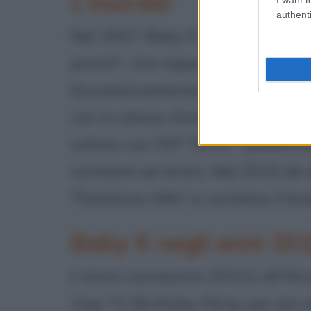
L'esordio
authenti
Nel 2007
Baby K
collabora con i
pronti", che rappresenta il suo 
Successivamente lavora con Ray
con lo stesso Amir. L'anno segue
solista con l'EP "S.O.S.", pubbli
contiene sei brani. Nel 2010 dà a
"Femmina Alfa" e contiene il b
Baby K negli anni 20
L'anno successivo (2011) all'Alc
Hop TV Birthday Party
, per poi 