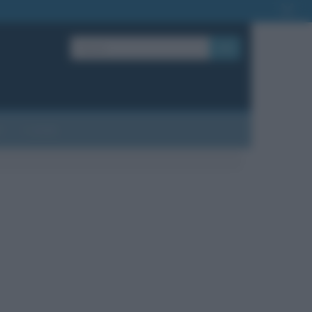
OK
?
Contatti