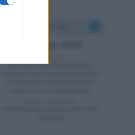
Accadde oggi
9 agosto 1945
81 ANNI FA
Dopo l'attacco alla città giapponese di
Hiroshima avvenuto tre giorni prima, gli Stati
Uniti sganciano un'altra bomba atomica
radendo al suolo la città di Nagasaki.
LEGGI L'ARTICOLO
Il bombardamento atomico di Hiroshima
e Nagasaki