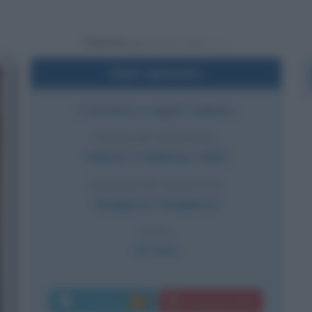
Powered by
Dati sintetici
Cantante e rapper italiana
DATA DI NASCITA
Sabato
5 febbraio
1983
LUOGO DI NASCITA
Singapore
,
Singapore
ETÀ
43 anni
Commenti:
Download PDF
45