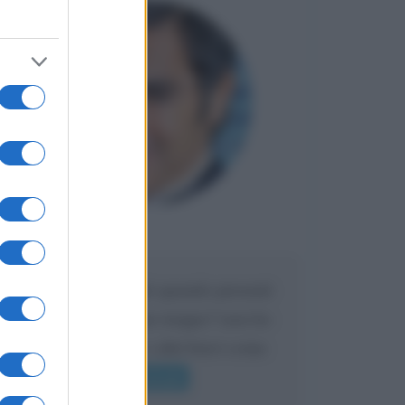
Maria
DA:
Caro Liorni perché quando presenti
l'eredità urli sempre troppo? non ho
mai sentito Mike o altri bravi come
lui gridare
Leggi di più