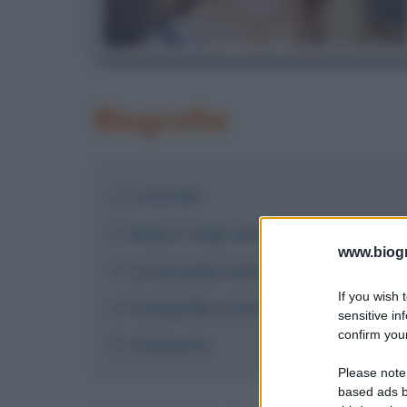
Biografia
L'esordio
Baby K negli anni 2010
www.biogra
La seconda metà degli anni 2010
If you wish 
Fotografie e immagini
sensitive in
confirm your
Commenti
Please note
based ads b