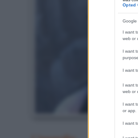
Opted 
Google 
I want t
web or d
I want t
purpose
I want 
I want t
web or d
I want t
or app.
I want t
I want t