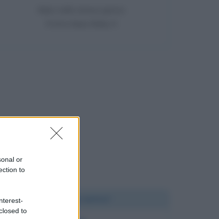
Nato nello stesso giorno
9 anni dopo Baby K
sonal or
ection to
Chi l'ha detto?
nterest-
closed to