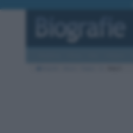
Biografie
Foto
Temi
Categorie
Biografie
Musica
Rapper
B
Baby K