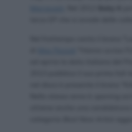
Marracash
. Nel 2012
Baby K
por
terzo EP che si avvale delle colla
Nel frattempo canta il brano "La
di
Max Pezzali
"Hanno ucciso l'
ad aprire la data italiana del Pi
2013 pubblica il suo primo full-
nel disco è presente il brano "Ki
Nello stesso anno è
opening act
ottiene anche una candidatura a
categoria
Best New Artist
, aggi