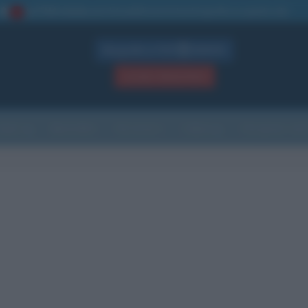
La TUA storia
: perché pubblicare la tua biografia su questo sito
1
Biografie in PDF
GRATIS
ACCEDI / REGISTRATI
Indice
Newsletter
Ricorrenze
Cultura
Che giorno sarà