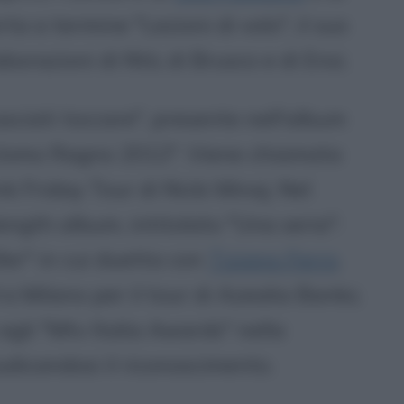
ta a termine "Lezioni di volo", il suo
borazioni di Ntò, di Brusco e di Ensi.
sciati toccare", presente nell'album
Uomo Ragno 2012". Viene chiamata
nk Friday Tour di Nicki Minaj. Nel
length album, intitolato "Una seria":
ller" in cui duetta con
Tiziano Ferro
.
a Milano per il tour di Azealia Banks;
gli "Mtv Italia Awards" nella
udicandosi il riconoscimento.