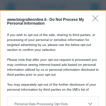
Accadde oggi
9 agosto 1945
www.biografieonline.it -
Do Not Process My
Personal Information
81 ANNI FA
If you wish to opt-out of the sale, sharing to third parties, or
Dopo l'attacco alla città giapponese di Hiroshima
processing of your personal or sensitive information for
avvenuto tre giorni prima, gli Stati Uniti sganciano
targeted advertising by us, please use the below opt-out
un'altra bomba atomica radendo al suolo la città di
section to confirm your selection.
Nagasaki.
Please note that after your opt-out request is processed you
LEGGI L'ARTICOLO
may continue seeing interest-based ads based on personal
Il bombardamento atomico di Hiroshima e
information utilized by us or personal information disclosed to
Nagasaki
third parties prior to your opt-out.
You may separately opt-out of the further disclosure of your
personal information by third parties on the IAB’s list of
downstream participants.
Personal Data Processing Opt Outs
This information may also be disclosed by us to third parties