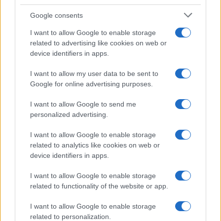
Google consents
I want to allow Google to enable storage
related to advertising like cookies on web or
device identifiers in apps.
I want to allow my user data to be sent to
Google for online advertising purposes.
I want to allow Google to send me
personalized advertising.
I want to allow Google to enable storage
related to analytics like cookies on web or
Biografie
Approfondimenti
device identifiers in apps.
Biografie di oggi
Mappa del sito
Biografie più visitate
Ricorrenze
I want to allow Google to enable storage
Indice dei nomi
Onomastico
related to functionality of the website or app.
Foto di personaggi famosi
Che giorno era?
Categorie
Che giorno sarà?
I want to allow Google to enable storage
Temi
Cultura
related to personalization.