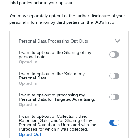
Philippe Petit
third parties prior to your opt-out.
You may separately opt-out of the further disclosure of your
personal information by third parties on the IAB’s list of
downstream participants.
Personal Data Processing Opt Outs
This information may also be disclosed by us to third parties
on the IAB’s List of Downstream Participants that may further
I want to opt-out of the Sharing of my
disclose it to other third parties.
personal data.
Opted In
Please note that this website/app uses one or more Google
RICEVI GLI AGGIORNAMENTI
services and may gather and store information including but
I want to opt-out of the Sale of my
Personal Data.
not limited to your visit or usage behaviour. You may click to
Opted In
grant or deny consent to Google and its third-party tags to
Inserisci la tua migliore e-mail
use your data for below specified purposes in below Google
I want to opt-out of processing my
consent section.
Personal Data for Targeted Advertising.
E-mail
Opted In
OK
I want to opt-out of Collection, Use,
Retention, Sale, and/or Sharing of my
Personal Data that Is Unrelated with the
Purposes for which it was collected.
Opted Out