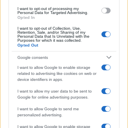
use your data for below specified purposes in below Google
I want to opt-out of processing my
consent section.
Personal Data for Targeted Advertising.
La conoscenza si acquisisce leggendo i libri; ma
Opted In
quello che è veramente necessario imparare, la
I want to opt-out of Collection, Use,
Retention, Sale, and/or Sharing of my
conoscenza del mondo, si può acquisire soltanto
Personal Data that Is Unrelated with the
Purposes for which it was collected.
leggendo gli uomini e studiando tutte le loro
Opted Out
diverse edizioni.
Google consents
I want to allow Google to enable storage
related to advertising like cookies on web or
Chi l'ha detto
device identifiers in apps.
I want to allow my user data to be sent to
Google for online advertising purposes.
I want to allow Google to send me
personalized advertising.
Accadde oggi
I want to allow Google to enable storage