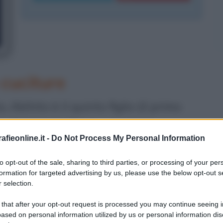
cuciture
Akihito è il quinto figlio (il primo
to
. Nominato Tsugu-no-miya
fieonline.it -
Do Not Process My Personal Information
opo essere stato educato da
952 frequenta le lezioni della
to opt-out of the sale, sharing to third parties, or processing of your per
formation for targeted advertising by us, please use the below opt-out s
le giapponese, riservata alle classi
 selection.
 ittiologia, viene investito del titolo
 that after your opt-out request is processed you may continue seeing i
ased on personal information utilized by us or personal information dis
rimonia ufficiale che va in scena il 10