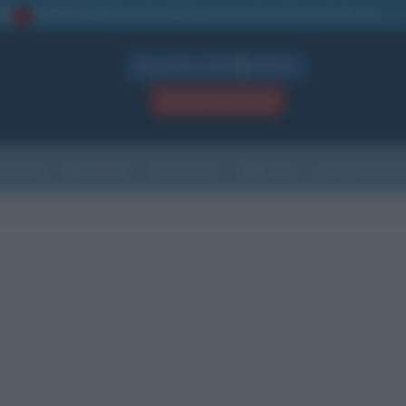
La TUA storia
: perché pubblicare la tua biografia su questo sito
1
Biografie in PDF
GRATIS
ACCEDI / REGISTRATI
Indice
Newsletter
Ricorrenze
Cultura
Che giorno sarà