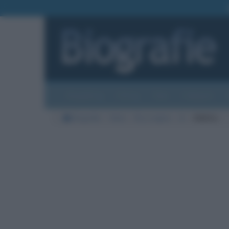
Biografie
Foto
Temi
Categorie
Biografie
Varie
Re e regine
A
Akihito