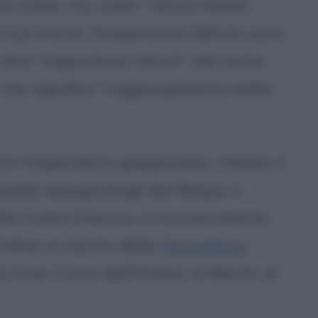
suo nome, ma come "Tenno Heika",
 sua morte, l'imperatore Akihito sarà
 dire "imperatore Heisei", dal nome
, che significa "raggiungimento della
dere l'imperatore giapponese, citiamo il
oldo assegnatogli dal Belgio, il
lla Costa d'Avorio, il riconoscimento
Ordine al merito della
Repubblica
la Gran Croce dell'Ordine al Merito di