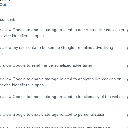
Out
narca della storia del Giappone,
andrà in scena solo il 12 novembre del
consents
peratore Akihito, dal momento in cui
o allow Google to enable storage related to advertising like cookies on
evice identifiers in apps.
 nel tentativo di avvicinare per
o allow my user data to be sent to Google for online advertising
onese alla famiglia imperiale. Tra i
s.
 "carriera" internazionale, si
to allow Google to send me personalized advertising.
e la Corea per i danni provocati dalle
o allow Google to enable storage related to analytics like cookies on
evice identifiers in apps.
te ufficiali compiute in diciotto Paesi
turalmente, nelle quarantasette
o allow Google to enable storage related to functionality of the website
chiarazioni di stima verso la Corea
o allow Google to enable storage related to personalization.
 sua mamma era coreana).
o allow Google to enable storage related to security, including