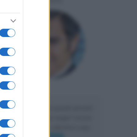
LIORNI
Maria
DA:
Caro Liorni perché quando presenti
l'eredità urli sempre troppo? non ho
mai sentito Mike o altri bravi come
lui gridare