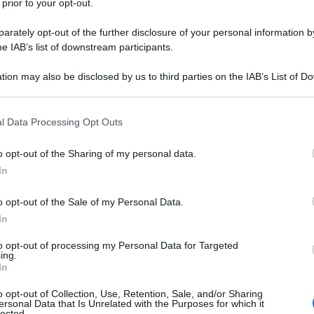
 prior to your opt-out.
periale di Tokyo.
rately opt-out of the further disclosure of your personal information by
he IAB’s list of downstream participants.
 figlia del presidente della Nisshin
tion may also be disclosed by us to third parties on the IAB’s List of 
 that may further disclose it to other third parties.
ro Shoda: si tratta della prima volta
 that this website/app uses one or more Google services and may gath
unisce in matrimonio a un
l Data Processing Opt Outs
including but not limited to your visit or usage behaviour. You may click 
 to Google and its third-party tags to use your data for below specifi
 Dal matrimonio nascono tre figli: Il
o opt-out of the Sharing of my personal data.
ogle consent section.
In
ed erede al trono; il principe
o opt-out of the Sale of my Personal Data.
ko Kuroda, ex principessa Sayako, che
In
o aver sposato un cittadino non
to opt-out of processing my Personal Data for Targeted
ing.
nica.
In
o opt-out of Collection, Use, Retention, Sale, and/or Sharing
ersonal Data that Is Unrelated with the Purposes for which it
ennaio del 1989, Akihito ascende al
lected.