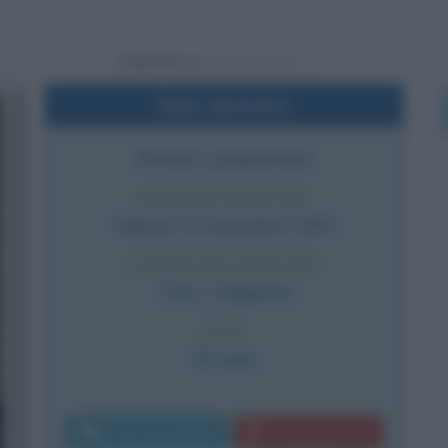
Powered by
Dati sintetici
Monarca giapponese
DATA DI NASCITA
Sabato
23 dicembre
1933
LUOGO DI NASCITA
Tokio
,
Giappone
ETÀ
92 anni
Invia messaggio
Download PDF