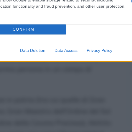
cation functionality and fraud prevention, and other user protection.
peratore fa visita a Saipan, territorio
e battaglie più famose della
Seconda
CONFIRM
zione di fiori e la preghiera di rito,
 omaggio ai caduti americani,
Data Deletion
Data Access
Privacy Policy
i tratta della prima volta che un
prima persona in un campo di
e in patria (tra cui quelle di Gran
a, Gran Maestro dell'Ordine del Sol
ine della Corona Preziosa), Akihito