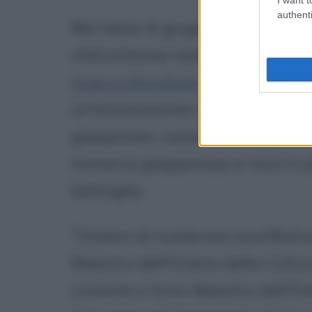
authenti
Nel mese di giugno del 2005 l'im
statunitense teatro di una dell
Guerra Mondiale
: dopo la deposi
un'emozionante cerimonia rende
giapponesi, coreani e indigeni. S
monarca giapponese si reca in 
battaglia.
Titolare di numerose onorificenz
Maestro dell'Ordine della Cultur
Levante e Gran Maestro dell'Ord