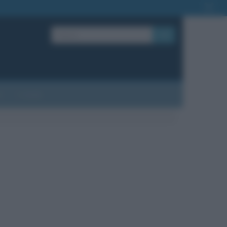
OK
?
Contatti