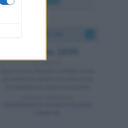
Leggi di più
Accadde oggi
6 agosto 1945
81 ANNI FA
Durante la Seconda guerra mondiale avviene
uno dei più tristi episodi che la storia ricordi:
il bombardamento atomico di Hiroshima.
LEGGI L'ARTICOLO
Il bombardamento atomico di Hiroshima
e Nagasaki