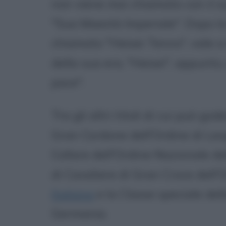
non viene mai chiamato con il 
"Sua Maestà Imperiale". Dopo la
chiamato "Heisei Tenno", vale a
della sua era, "Heisei", appunto
pace".
Tra gli altri titoli di cui può go
Gran Cordone dell'Ordine di Leop
Collare dell'Ordine Nazionale de
di Cavaliere di Gran Croce dell'
Italiana
e la Classe speciale del
Germania.