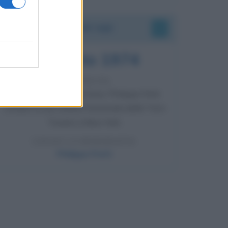
Accadde oggi
7 agosto 1974
52 ANNI FA
Camminando su una fune, Philippe Petit
compie la sua celebre traversata delle Twin
Towers a New York.
LEGGI LA BIOGRAFIA
Philippe Petit