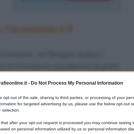
, l'economia e il
niketan, nel Bengala (India) il
a la formazione accademica di primo
tiene il Dottorato in Economia nel 1959
fieonline.it -
Do Not Process My Personal Information
. Quasi subito inizia a lavorare come
to opt-out of the sale, sharing to third parties, or processing of your per
l'Università di Calcutta (1956-1963);
formation for targeted advertising by us, please use the below opt-out s
 selection.
i dal 1964 al 1971), alla London
1977), all'All Saints College ad
 that after your opt-out request is processed you may continue seeing i
ased on personal information utilized by us or personal information dis