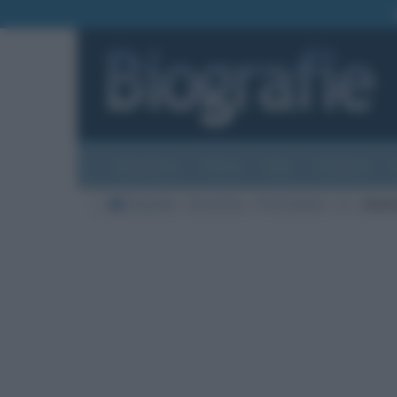
Biografie
Foto
Temi
Categorie
Biografie
Economia
Premi Nobel
S
Amar