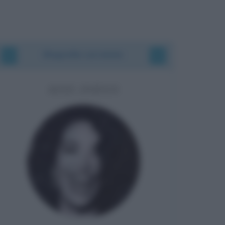
Biografie correlate
AFEF JNIFEN