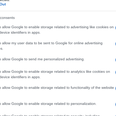
ated disciplines
".
Out
siderarsi notevole anche in altri
consents
luppo, i problemi della misurazione
o allow Google to enable storage related to advertising like cookies on
evice identifiers in apps.
ione del reddito, la Teoria delle scelte
o allow my user data to be sent to Google for online advertising
e cause delle carestie.
s.
to allow Google to send me personalized advertising.
fessore indiano dedica quello che è
o allow Google to enable storage related to analytics like cookies on
e maggiormente conosciuto: "Poverty
evice identifiers in apps.
lements and Deprivation" (1981),
o allow Google to enable storage related to functionality of the website
l'opinione, allora prevalente, che le
 nell'offerta di beni alimentari.
o allow Google to enable storage related to personalization.
o allow Google to enable storage related to security, including