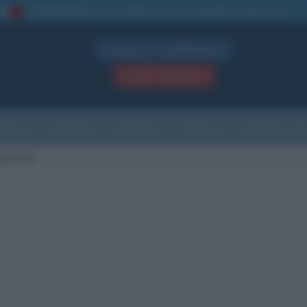
La TUA storia
: perché pubblicare la tua biografia su questo sito
1
Biografie in PDF
GRATIS
ACCEDI / REGISTRATI
Indice
Newsletter
Ricorrenze
Cultura
Che giorno sarà
tya Sen