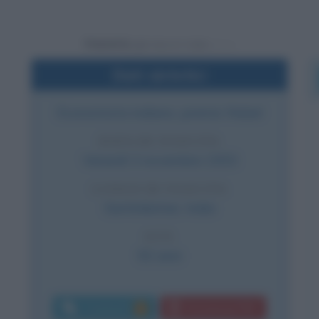
Powered by
Dati sintetici
Economista indiano, premio Nobel
DATA DI NASCITA
Venerdì
3 novembre
1933
LUOGO DI NASCITA
Santiniketan
,
India
ETÀ
92 anni
Commenti:
Download PDF
1