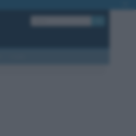
OK
?
Contatti