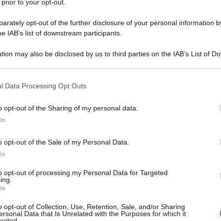
niversità di Harvard dal 1987 al 1997,
 prior to your opt-out.
e le cattedre di Economia e di
rately opt-out of the further disclosure of your personal information by
he IAB’s list of downstream participants.
tion may also be disclosed by us to third parties on the IAB’s List of 
 that may further disclose it to other third parties.
mbridge nel 1998 dove ricopre la
 that this website/app uses one or more Google services and may gath
l Data Processing Opt Outs
 alte posizioni accademiche del Regno
including but not limited to your visit or usage behaviour. You may click 
 to Google and its third-party tags to use your data for below specifi
o opt-out of the Sharing of my personal data.
artya Sen viene conferito il premio
ogle consent section.
In
 studi nel campo dell'economia del
o opt-out of the Sale of my Personal Data.
In
to opt-out of processing my Personal Data for Targeted
 del Premio Nobel, parlando del suo
ing.
In
instrumental in restoring an ethical
o opt-out of Collection, Use, Retention, Sale, and/or Sharing
ersonal Data that Is Unrelated with the Purposes for which it
lected.