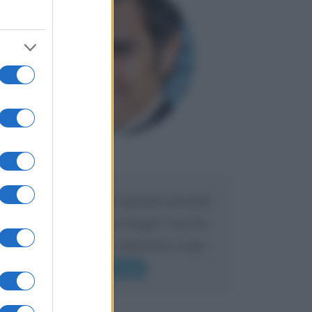
Maria
DA:
Caro Liorni perché quando presenti
l'eredità urli sempre troppo? non ho
mai sentito Mike o altri bravi come
lui gridare
Leggi di più