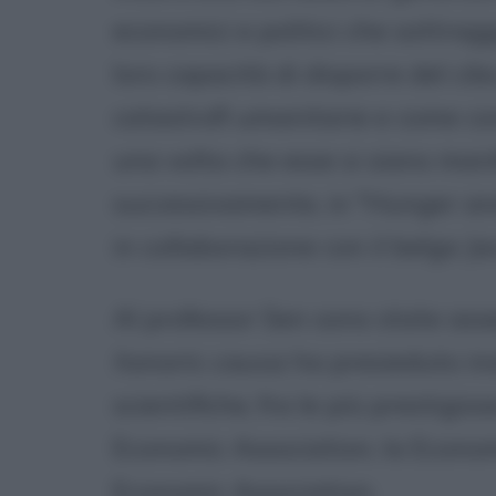
economici e politici che sottragg
loro capacità di disporre del cib
catastrofi umanitarie e come cont
una volta che esse si siano mani
successivamente, in "Hunger and
in collaborazione con il belga J
Al professor Sen sono state ass
honoris causa
; ha presieduto i
scientifiche, fra le più prestigio
Economic Association, la Econom
Economic Association.