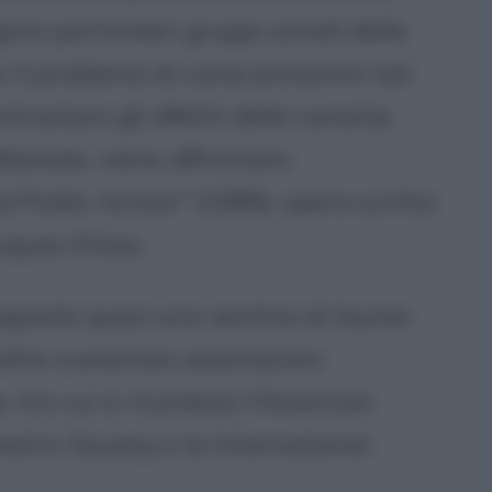
ono particolari gruppi sociali della
o. Il problema di come prevenire tali
rastare gli effetti delle carestie,
festate, viene affrontato
 Public Action" (1989), opera scritta
acques Drèze.
egnate quasi una ventina di lauree
noltre numerose associazioni
se, tra cui si ricordano l'American
etric Society e la International