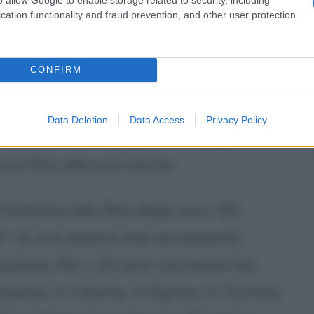
con la Philips (sette album in quattro
cation functionality and fraud prevention, and other user protection.
odo che ha registrato alcune delle sue
ow" e "Mississippi Goddam", che si
CONFIRM
diritti civili. Era amica ed alleata sia
Luther King
(1960). I souvenirs di
Data Deletion
Data Access
Privacy Policy
 rimasti con orgoglio nel soggiorno
cia fino alla sua morte.
'America alla fine degli anni '60,
IA" di non essersi mai seriamente
zismo. Per i 25 anni successivi ha
ados, in Liberia, in Egitto, in Turchia,