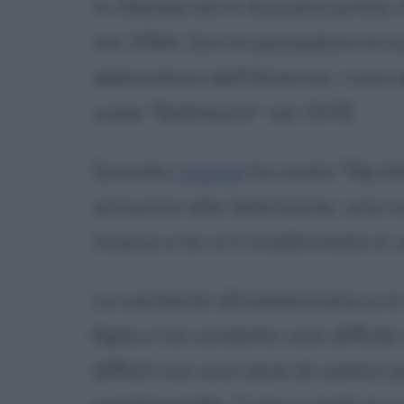
in Olanda ed in Svizzera prima 
nel 1994. Qui ha posseduto la s
abbandono dell'America, i suoi 
come "Baltimore" nel 1978.
Quando
Chanel
ha usato "My ba
annuncio alla televisione, una 
musica e lei si è trasformata in 
La cantante afroamericana si è
figlia e ha condotto una difficil
difficili con una serie di uomini 