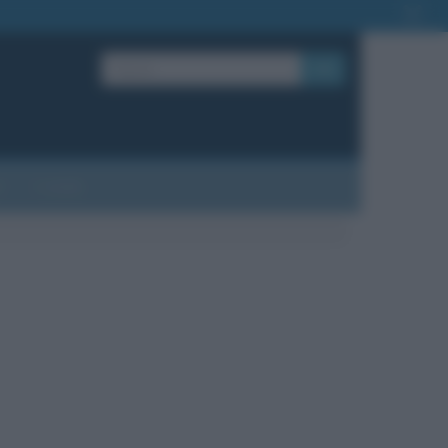
OK
?
Contatti