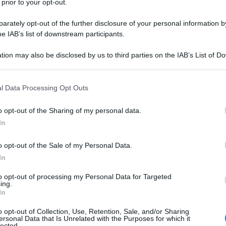
 prior to your opt-out.
me l'evento formativo della sua vita
rately opt-out of the further disclosure of your personal information by
 suonava il piano della biblioteca
he IAB’s list of downstream participants.
o chiesto di restare in piedi nella
tion may also be disclosed by us to third parties on the IAB’s List of 
 that may further disclose it to other third parties.
anto "neri".
 that this website/app uses one or more Google services and may gath
l Data Processing Opt Outs
including but not limited to your visit or usage behaviour. You may click 
la Comunità di colore locale, che ha
 to Google and its third-party tags to use your data for below specifi
o opt-out of the Sharing of my personal data.
ogle consent section.
ivo al suo precoce talento, è stata
In
 ed alla scuola di Juilliard di musica a
o opt-out of the Sale of my Personal Data.
In
classico si è bruscamente fermato a
to opt-out of processing my Personal Data for Targeted
tata una borsa di studio dalla "Curtis
ing.
In
" Per necessità ha accettato un lavoro
o opt-out of Collection, Use, Retention, Sale, and/or Sharing
ersonal Data that Is Unrelated with the Purposes for which it
lantic City nel luglio del 1954. Per la
lected.