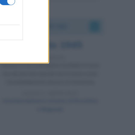
Accadde oggi
6 agosto 1945
81 ANNI FA
Durante la Seconda guerra mondiale avviene
uno dei più tristi episodi che la storia ricordi:
il bombardamento atomico di Hiroshima.
LEGGI L'ARTICOLO
Il bombardamento atomico di Hiroshima
e Nagasaki