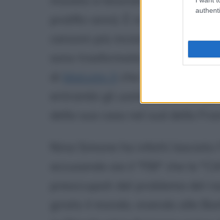
iniziato a lavorare stabilmente 
authenti
prolifici anni). È in questo peri
canzoni più incisive,"Old Jim Cr
sono trasformate in un inno per i 
di
Malcolm X
che del Dr.
Martin 
entrambi gli uomini sono sempre
della sua casa nel sud della Fran
Nina Simone ha infatti lasciato l
accusando sia il "FBI" che la "C
preoccupati del problema del raz
girato il mondo, vivendo alle Barb