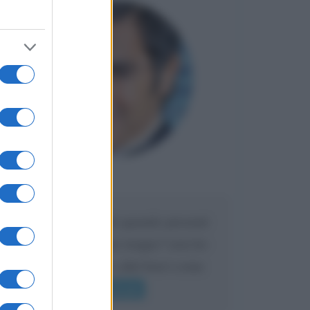
Maria
DA:
Caro Liorni perché quando presenti
l'eredità urli sempre troppo? non ho
mai sentito Mike o altri bravi come
lui gridare
Leggi di più