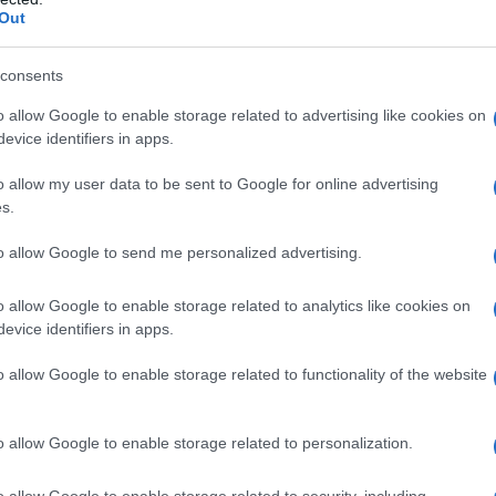
Out
lassica e gospel al piano senza
Harry Seward, il proprietario del
consents
oppure di trovarsi un'altro lavoro. Ha
o allow Google to enable storage related to advertising like cookies on
evice identifiers in apps.
 una carriera di cantante dedicandosi
o allow my user data to be sent to Google for online advertising
"
Sono dove avete sempre desiderato
s.
a scritto una volta ai suoi genitori.
to allow Google to send me personalized advertising.
o allow Google to enable storage related to analytics like cookies on
 un debutto fenomenale (il suo primo
evice identifiers in apps.
va "I loves you, Porgy" e "My baby
o allow Google to enable storage related to functionality of the website
spel, il jazz e il blues, ha poi lavorato
o allow Google to enable storage related to personalization.
e mentre, a partire dal 1963, ha
o allow Google to enable storage related to security, including