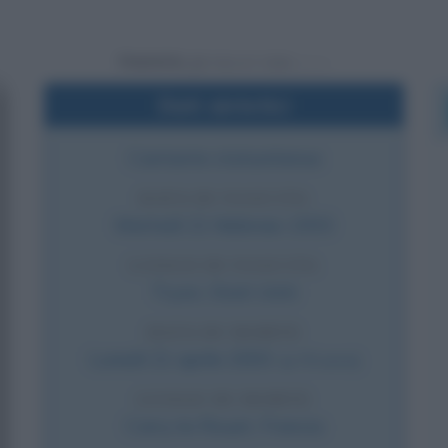
Powered by
Dati sintetici
Cantante statunitense
DATA DI NASCITA
Martedì
21 febbraio
1933
LUOGO DI NASCITA
Tryon
,
Stati Uniti
DATA DI MORTE
Lunedì
21 aprile
2003
(a 70 anni)
LUOGO DI MORTE
Carry-le-Rouet
,
Francia