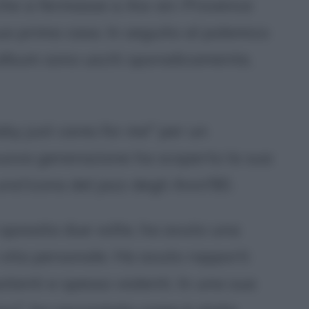
che si fermasse a Aix-en-Provence
ua prima casa. In seguito al polemico
album sono usciti sporadicamente,
by just cares for me" per un
nuova generazione ha scoperto la sua
una'icona del jazz degli Anni'80.
 sposata due volte, ha avuto una
e vita personale. Ha avuto rapporti
potenti e spesso violenti. In una sua