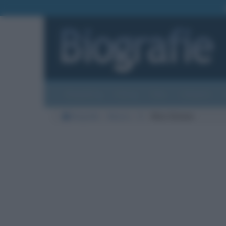
Biografie
Foto
Temi
Categorie
Biografie
Musica
S
Nina Simone