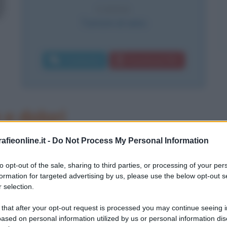
CAUSA
Tumore al seno
Commenta
Download PDF
 e dolori
n nel North Carolina (USA), Eunice
fieonline.it -
Do Not Process My Personal Information
otto figli. Dall'età di sette anni
to opt-out of the sale, sharing to third parties, or processing of your per
formation for targeted advertising by us, please use the below opt-out s
tava con le sue sorelle all'oratorio
 selection.
razziale che era endemico nel profondo
 that after your opt-out request is processed you may continue seeing i
nata per molto tempo.
ased on personal information utilized by us or personal information dis