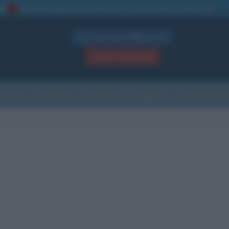
La TUA storia
: perché pubblicare la tua biografia su questo sito
1
Biografie in PDF
GRATIS
ACCEDI / REGISTRATI
Indice
Newsletter
Ricorrenze
Cultura
Che giorno sarà