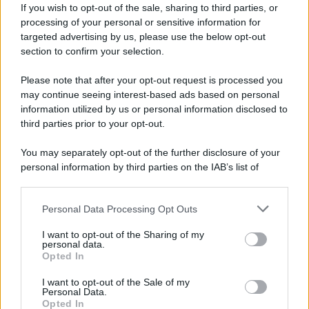
If you wish to opt-out of the sale, sharing to third parties, or
processing of your personal or sensitive information for
Nato nello stesso giorno
targeted advertising by us, please use the below opt-out
3 anni dopo Tomas Milian
section to confirm your selection.
Please note that after your opt-out request is processed you
may continue seeing interest-based ads based on personal
information utilized by us or personal information disclosed to
third parties prior to your opt-out.
You may separately opt-out of the further disclosure of your
personal information by third parties on the IAB’s list of
downstream participants.
Personal Data Processing Opt Outs
This information may also be disclosed by us to third parties
on the IAB’s List of Downstream Participants that may further
I want to opt-out of the Sharing of my
disclose it to other third parties.
personal data.
Opted In
Please note that this website/app uses one or more Google
services and may gather and store information including but
I want to opt-out of the Sale of my
Personal Data.
not limited to your visit or usage behaviour. You may click to
Chi l'ha detto?
Opted In
grant or deny consent to Google and its third-party tags to