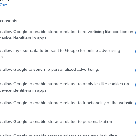
Out
la tua migliore e-mail
consents
o allow Google to enable storage related to advertising like cookies on
E-mail
evice identifiers in apps.
OK
o allow my user data to be sent to Google for online advertising
s.
to allow Google to send me personalized advertising.
o allow Google to enable storage related to analytics like cookies on
evice identifiers in apps.
i
3 fotografie
o allow Google to enable storage related to functionality of the website
o allow Google to enable storage related to personalization.
o allow Google to enable storage related to security, including