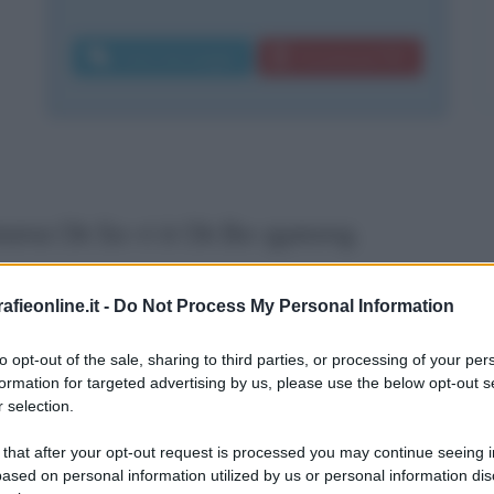
Invia messaggio
Download PDF
oreana Ok So-ri è Ok Bo-gyeong.
, è conosciuta in tutto il mondo non
fieonline.it -
Do Not Process My Personal Information
atografica, quanto per essere stata
to opt-out of the sale, sharing to third parties, or processing of your per
formation for targeted advertising by us, please use the below opt-out s
 selection.
 that after your opt-out request is processed you may continue seeing i
quanto il codice penale della Corea del
ased on personal information utilized by us or personal information dis