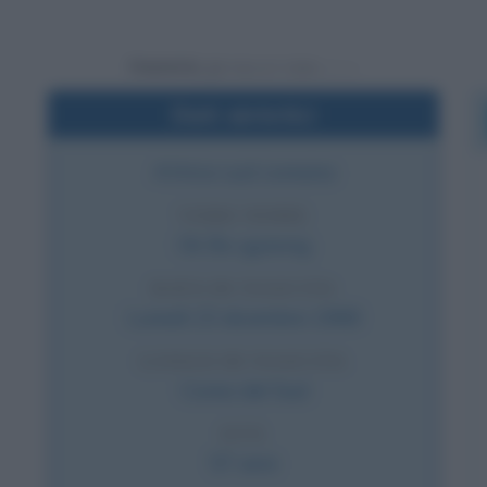
Powered by
Dati sintetici
Attrice sud coreana
VERO NOME
Ok Bo-gyeong
DATA DI NASCITA
Lunedì
23 dicembre
1968
LUOGO DI NASCITA
Corea del Sud
ETÀ
57 anni