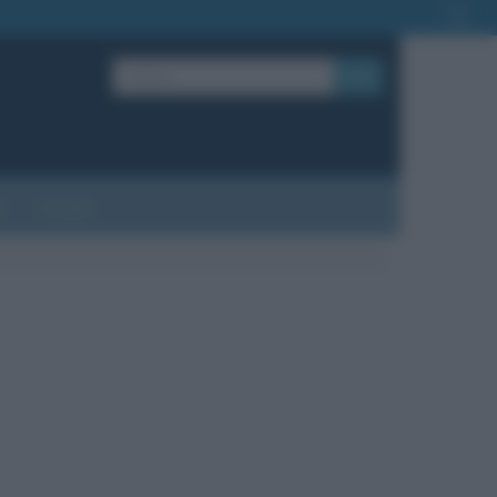
OK
?
Contatti