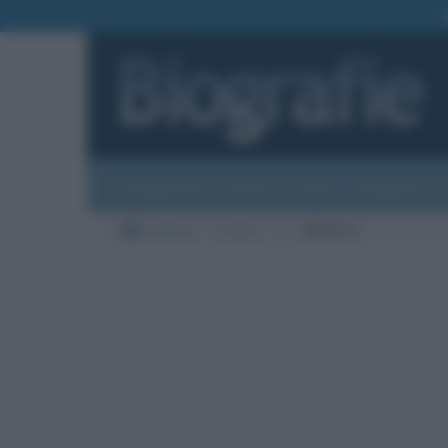
Biografie
Foto
Temi
Categorie
Biografie
Cinema
S
Ok So-ri