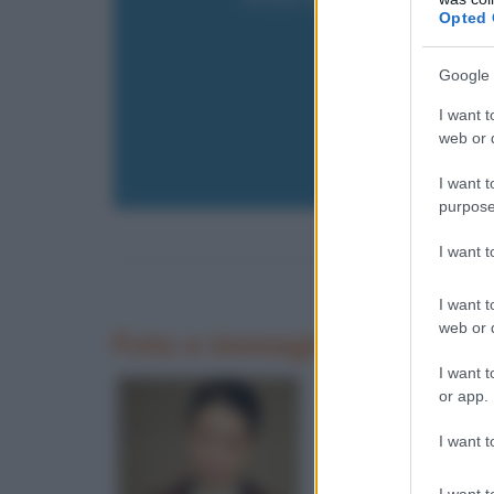
Opted 
Inserisci 
Google 
I want t
web or d
I want t
purpose
I want 
I want t
web or d
Foto e immagini di Ok So-r
I want t
or app.
I want t
I want t