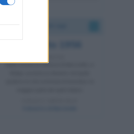
Accadde oggi
8 agosto 1956
70 ANNI FA
Nella miniera di carbone di Marcinelle, in
Belgio, avviene un disastro nel quale
perdono la vita centinaia di lavoratori, la
maggior parte dei quali italiani.
LEGGI L'ARTICOLO
Il disastro di Marcinelle