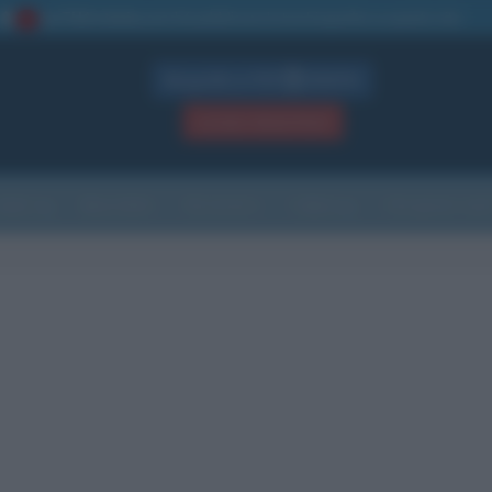
La TUA storia
: perché pubblicare la tua biografia su questo sito
1
Biografie in PDF
GRATIS
ACCEDI / REGISTRATI
Indice
Newsletter
Ricorrenze
Cultura
Che giorno sarà