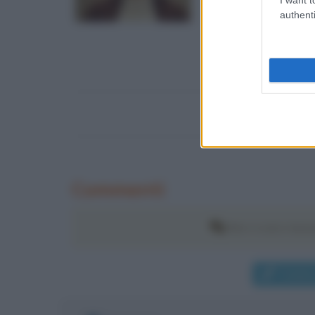
authenti
Commenti
Non ci sono mess
Pubblic