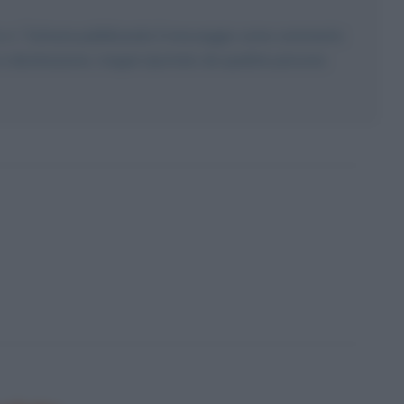
 So-ri. Tuttavia pubblicando il messaggio come commento
ga a destinazione, magari riportato da qualche persona