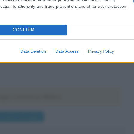
cation functionality and fraud prevention, and other user protection.
CONFIRM
Data Deletion
Data Access
Privacy Policy
aggi o commenti per
Ok So-ri
.
a il primo messaggio