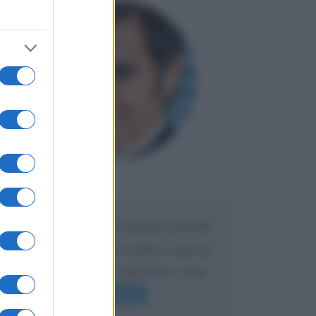
Maria
DA:
Caro Liorni perché quando presenti
l'eredità urli sempre troppo? non ho
mai sentito Mike o altri bravi come
lui gridare
Leggi di più