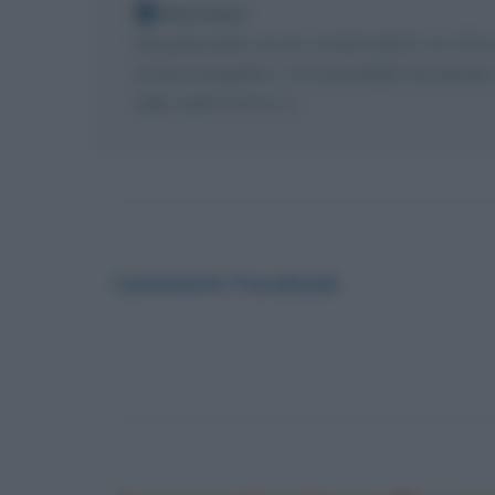
Nota bene
Biografieonline non ha contatti diretti con Ok
al testo biografico, c'è la possibilità che giun
dello staff di Ok So-ri.
Commenti Facebook