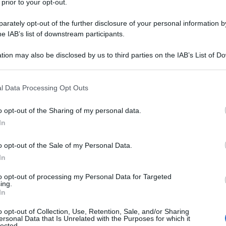
iugale un reato.
 prior to your opt-out.
rately opt-out of the further disclosure of your personal information by
he IAB’s list of downstream participants.
 volto noto della tv coreana, che Ok
 soap opera, questi accusava Ok di
tion may also be disclosed by us to third parties on the IAB’s List of 
 that may further disclose it to other third parties.
ini, uno chef italiano e un amico di
 that this website/app uses one or more Google services and may gath
l Data Processing Opt Outs
 ammesso la seconda.
including but not limited to your visit or usage behaviour. You may click 
 to Google and its third-party tags to use your data for below specifi
o opt-out of the Sharing of my personal data.
ogle consent section.
In
la propria immagine e la propria
o opt-out of the Sale of my Personal Data.
si, ma il tribunale di Goyang, vicino
In
 So-ri a otto mesi di carcere.
to opt-out of processing my Personal Data for Targeted
ing.
In
o opt-out of Collection, Use, Retention, Sale, and/or Sharing
ersonal Data that Is Unrelated with the Purposes for which it
ORNAMENTI SU OK SO-RI ?
lected.