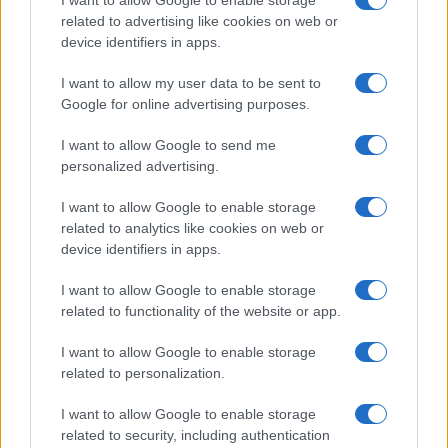
I want to allow Google to enable storage
related to advertising like cookies on web or
device identifiers in apps.
I want to allow my user data to be sent to
Google for online advertising purposes.
I want to allow Google to send me
personalized advertising.
I want to allow Google to enable storage
related to analytics like cookies on web or
Biografie
Approfondimenti
device identifiers in apps.
Biografie di oggi
Mappa del sito
Biografie più visitate
Ricorrenze
I want to allow Google to enable storage
Indice dei nomi
Onomastico
related to functionality of the website or app.
Foto di personaggi famosi
Che giorno era?
Categorie
Che giorno sarà?
I want to allow Google to enable storage
Temi
Cultura
related to personalization.
Servizi
I want to allow Google to enable storage
Pubblica la tua biografia
related to security, including authentication