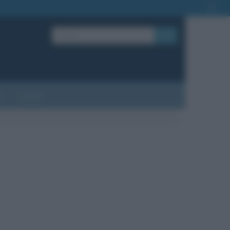
OK
?
Contatti