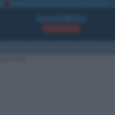
La TUA storia
: perché pubblicare la tua biografia su questo sito
1
Biografie in PDF
GRATIS
ACCEDI / REGISTRATI
Indice
Newsletter
Ricorrenze
Cultura
Che giorno sarà
rgaret Atwood