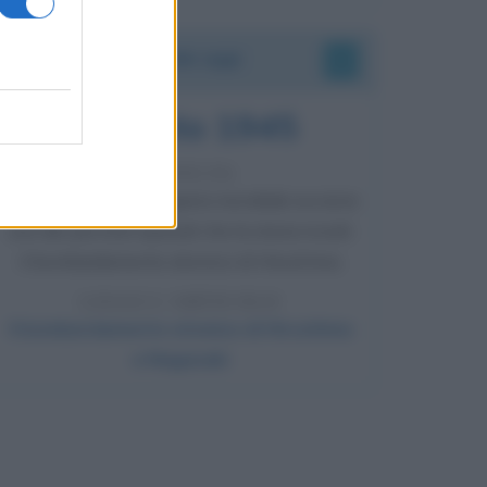
Accadde oggi
6 agosto 1945
81 ANNI FA
Durante la Seconda guerra mondiale avviene
uno dei più tristi episodi che la storia ricordi:
il bombardamento atomico di Hiroshima.
LEGGI L'ARTICOLO
Il bombardamento atomico di Hiroshima
e Nagasaki