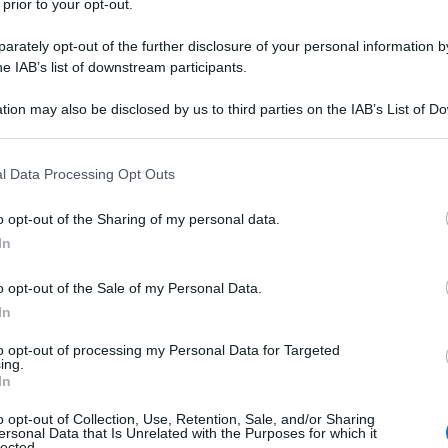
 prior to your opt-out.
rgaret Dorothy Killiam era una
rately opt-out of the further disclosure of your personal information by
a delle ricerche del padre la futura
he IAB’s list of downstream participants.
i dell'infanzia nelle grandi
foreste
del
tion may also be disclosed by us to third parties on the IAB’s List of 
la a tempo pieno fino all'età di 11
 that may further disclose it to other third parties.
 that this website/app uses one or more Google services and may gath
l Data Processing Opt Outs
including but not limited to your visit or usage behaviour. You may click 
 to Google and its third-party tags to use your data for below specifi
o opt-out of the Sharing of my personal data.
ogle consent section.
ce lettrice di raffinata letteratura;
In
e fiabe delle fate dei
fratelli Grimm
, le
o opt-out of the Sale of my Personal Data.
nti e le poesie.
In
to opt-out of processing my Personal Data for Targeted
ing.
 prestissimo, a soli sei anni,
In
sebbene acerbo - nel corso dei dieci
o opt-out of Collection, Use, Retention, Sale, and/or Sharing
ersonal Data that Is Unrelated with the Purposes for which it
lected.