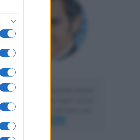
Maria
DA:
Caro Liorni perché quando presenti
l'eredità urli sempre troppo? non ho
mai sentito Mike o altri bravi come
lui gridare
Leggi di più