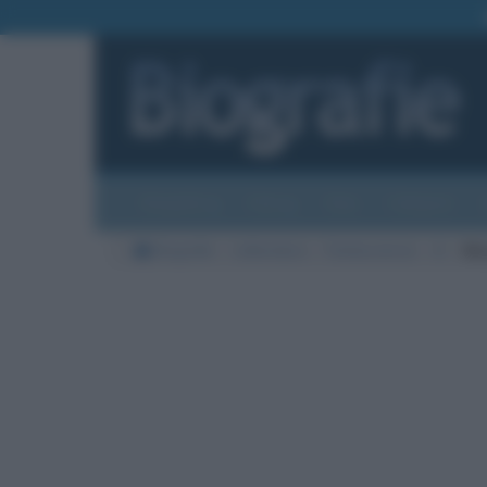
Biografie
Foto
Temi
Categorie
Biografie
Letteratura
Fantascienza
A
Ma