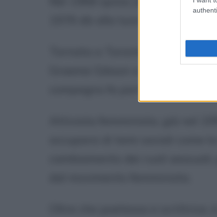
Nel 1968 sposa Jim Polk, dal qua
authenti
1976 dà alla luce la figlia Elea
Tornata a Toronto nel 1980, div
Graeme Gibson e il Partito Verde
compagno fa parte.
Attivista femminista, già nel 
occuparsi di temi sociali come la
cambiamento dei ruoli sessuali, 
dal movimento femminista.
Oltre che poetessa e scrittrice, 