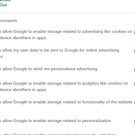
iploma presso la Leaside High School,
Out
ici presso la Victoria University di
consents
lode nel 1961 con una tesi sulle arti
o allow Google to enable storage related to advertising like cookies on
 filosofia e francese. Nell'autunno del
evice identifiers in apps.
e medaglie per la stampa grazie alle
o allow my user data to be sent to Google for online advertising
s.
i presso l'Harvard's Radcliffe College.
to allow Google to send me personalized advertising.
a avanti gli studi per altri due anni
o allow Google to enable storage related to analytics like cookies on
evice identifiers in apps.
o incompiuto il lavoro di tesi "Il
o allow Google to enable storage related to functionality of the website
67). Inizia a insegnare girande
o allow Google to enable storage related to personalization.
o allow Google to enable storage related to security, including