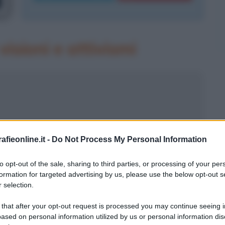
isioni e attivismi
fieonline.it -
Do Not Process My Personal Information
to opt-out of the sale, sharing to third parties, or processing of your per
a Ottawa (Ontario, Canada) il 18
formation for targeted advertising by us, please use the below opt-out s
 selection.
o scoppio della
Seconda guerra
 that after your opt-out request is processed you may continue seeing i
 il padre Carl Edmund Atwood era
ased on personal information utilized by us or personal information dis