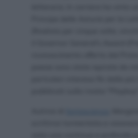
letteraria. In carriera ha vinto
Principe delle Asturie per la Le
(finalista per cinque volte, vinc
il Governor General's Award (P
riconoscimento offerto dal Prim
poesie sono state ispirate da mit
partcolari interessi fin dalla più
pubblicati sulla rivista "Playboy"
Autrice di
fantascienza
, Margar
scrittrice tormentata e visionari
visto una continua e profonda p