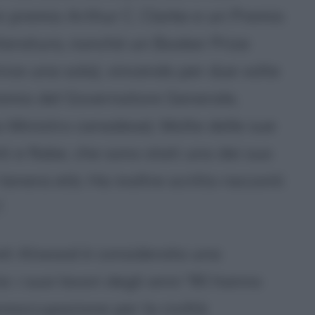
 un premio Arthur C. Clarke e un Premio
tteratura, nonché un Booker Prize
itrice una sola), vincendo per due volte
remio del Governatore Generale,
o Ministro canadese). Molte delle sue
i e fiabe, che sono stati uno dei suo
 tenera età. Ha inoltre scritto racconti
.
et Atwood è considerata una
a: i suoi lavori degli anni '90 hanno
reoccupazione per la civiltà