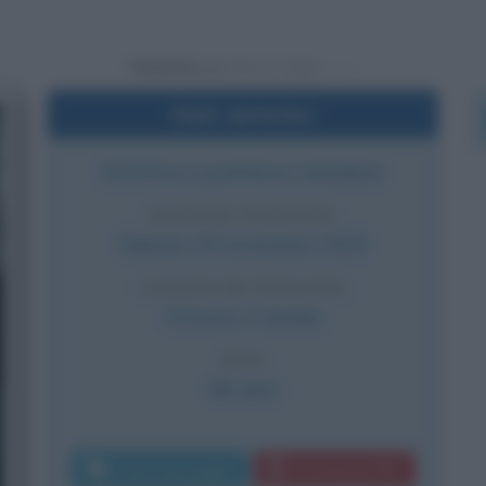
Powered by
Dati sintetici
Scrittrice e poetessa canadese
DATA DI NASCITA
Sabato
18 novembre
1939
LUOGO DI NASCITA
Ottawa
,
Canada
ETÀ
86 anni
Invia messaggio
Download PDF