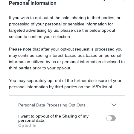
9 agosto 1945
Personal Information
81 ANNI FA
If you wish to opt-out of the sale, sharing to third parties, or
Dopo l'attacco alla città giapponese di Hiroshima
processing of your personal or sensitive information for
avvenuto tre giorni prima, gli Stati Uniti sganciano
targeted advertising by us, please use the below opt-out
un'altra bomba atomica radendo al suolo la città di
section to confirm your selection.
Nagasaki.
Please note that after your opt-out request is processed you
LEGGI L'ARTICOLO
may continue seeing interest-based ads based on personal
Il bombardamento atomico di Hiroshima e
information utilized by us or personal information disclosed to
Nagasaki
third parties prior to your opt-out.
You may separately opt-out of the further disclosure of your
personal information by third parties on the IAB’s list of
downstream participants.
Personal Data Processing Opt Outs
This information may also be disclosed by us to third parties
on the IAB’s List of Downstream Participants that may further
I want to opt-out of the Sharing of my
disclose it to other third parties.
personal data.
Opted In
Please note that this website/app uses one or more Google
RICEVI GLI AGGIORNAMENTI